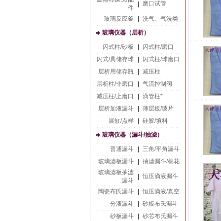
磨口试管
|
件
玻璃反应釜
|
洗气、气洗类
玻璃仪器（层析）
闪式柱/砂板
|
闪式柱/磨口
闪式/具储存球
|
闪式柱/球磨口
层析用储存瓶
|
减压柱
层析柱/非磨口
|
气流控制阀
减压柱/上磨口
|
滴管柱*
层析加液漏斗
|
薄层板/玻片
展缸/点样
|
硅胶/填料
玻璃仪器（漏斗/抽滤）
普通漏斗
|
三角/平角漏斗
玻璃滤板漏斗
|
抽滤漏斗/棉花
玻璃滤板抽滤
恒压滴液漏斗
|
漏斗
陶瓷布氏漏斗
|
恒压滴液/真空
分液漏斗
|
砂板布氏漏斗
砂板漏斗
|
砂芯布氏漏斗