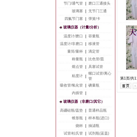
节门/通气管
|
磨口三通接头
玻璃塞
|
无节门三通
四氟节门塞
|
弹簧/卡
玻璃仪器（计量/分析）
温度计/磨口
|
容量瓶
温度计/非磨口
|
移液管
量筒/量杯
|
滴定管
称量瓶
|
比色管/皿
熔点管
|
具塞试管
螺口试管/离心
粘度计
|
第1页/共
管
吸收管/氧化管
|
碘量瓶
内插管
|
玻璃仪器（非磨口/其它）
高硼硅瓶/盖垫
|
普通样品瓶
锥形瓶
|
样本瓶(进口)
烧杯
|
抽滤瓶
试管/杜氏管
|
试剂瓶(蓝盖)