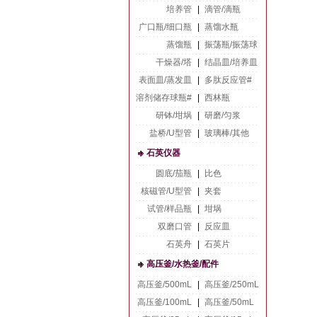
培养管
|
滴管/滴瓶
广口瓶/细口瓶
|
蒸馏水瓶
蒸馏瓶
|
振荡瓶/振荡球
干燥器/塔
|
结晶皿/培养皿
表面皿/蒸发皿
|
多肽反应管#
溶剂储存球瓶#
|
西林瓶
研钵/坩埚
|
研磨/匀浆
盐桥/U型管
|
玻璃棒/其他
石英仪器
圆底/茄瓶
|
比色
核磁管/U型管
|
夹套
试管/样品瓶
|
坩埚
双磨口管
|
反应皿
石英舟
|
石英片
高压釜/水热釜/配件
高压釜/500mL
|
高压釜/250mL
高压釜/100mL
|
高压釜/50mL