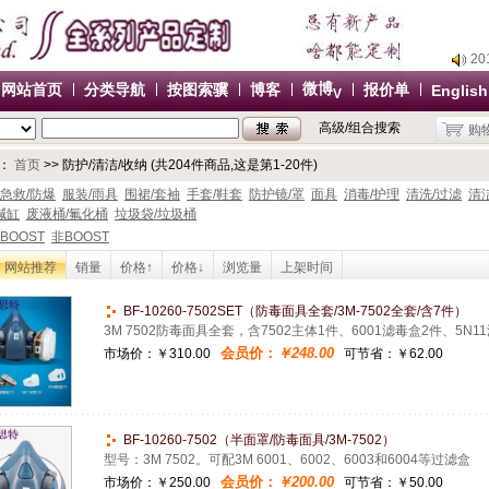
2
2
微博
网站首页
分类导航
按图索骥
博客
报价单
English
V
2
高级/组合搜索
购
2
办
：
首页
>> 防护/清洁/收纳 (共204件商品,这是第1-20件)
2
急救/防爆
服装/雨具
围裙/套袖
手套/鞋套
防护镜/罩
面具
消毒/护理
清洗/过滤
清
碱缸
废液桶/氟化桶
垃圾袋/垃圾桶
2
BOOST
非BOOST
2
网站推荐
销量
价格↑
价格↓
浏览量
上架时间
2
办
BF-10260-7502SET（防毒面具全套/3M-7502全套/含7件）
3M 7502防毒面具全套，含7502主体1件、6001滤毒盒2件、5N
会员价：
￥248.00
市场价：
￥310.00
可节省：￥62.00
BF-10260-7502（半面罩/防毒面具/3M-7502）
型号：3M 7502。可配3M 6001、6002、6003和6004等过滤盒
会员价：
￥200.00
市场价：
￥250.00
可节省：￥50.00