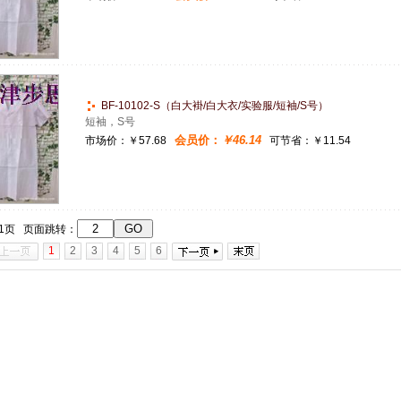
BF-10102-S（白大褂/白大衣/实验服/短袖/S号）
短袖，S号
会员价：
￥46.14
市场价：
￥57.68
可节省：￥11.54
11页 页面跳转：
1
2
3
4
5
6