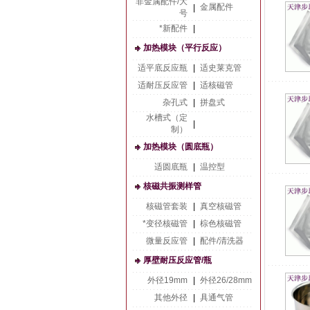
非金属配件/大
金属配件
|
号
*新配件
|
加热模块（平行反应）
适平底反应瓶
|
适史莱克管
适耐压反应管
|
适核磁管
杂孔式
|
拼盘式
水槽式（定
|
制）
加热模块（圆底瓶）
适圆底瓶
|
温控型
核磁共振测样管
核磁管套装
|
真空核磁管
*变径核磁管
|
棕色核磁管
微量反应管
|
配件/清洗器
厚壁耐压反应管/瓶
外径19mm
|
外径26/28mm
其他外径
|
具通气管