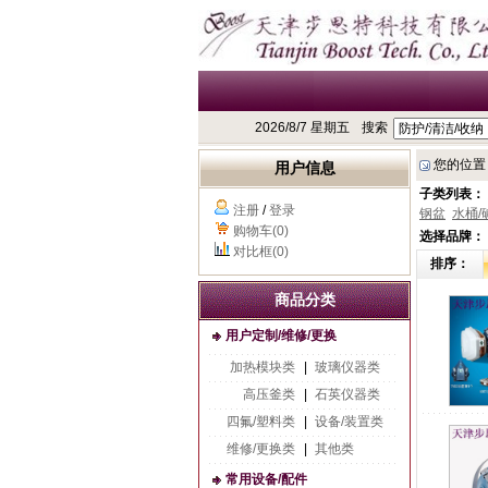
2026/8/7 星期五
搜索
您的位置
用户信息
子类列表：
注册
/
登录
钢盆
水桶/
购物车(0)
选择品牌：
对比框(0)
排序：
商品分类
用户定制/维修/更换
加热模块类
|
玻璃仪器类
高压釜类
|
石英仪器类
四氟/塑料类
|
设备/装置类
维修/更换类
|
其他类
常用设备/配件