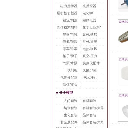
磁力搅拌器
|
光反应器
层析板切割器
|
电化学
错流/纳滤
|
除静电器
固体粉末加料
|
化学反应箱*
显微/电镜
|
紫外/薄层
液氮/低温
|
红外/旋光
泵车/推车
|
电热/吹风
架子/梯子
|
真空/压力
气泵/水泵
|
旋蒸仪配件
试剂柜
|
灭菌/消毒
气体分配器
|
冲压/冲孔
流体/接头
|
分子模型
入门套装
|
有机套装
纳米套装
|
有机套装/大号
生化套装
|
晶体套装
非金属配件
|
晶体套装/大号