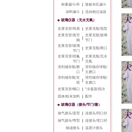
称量漏斗/舟
|
玻板布氏漏斗
加料漏斗
|
流动相过滤器
玻璃仪器（无水无氧）
史莱克管/简易
|
史莱克瓶/茄型
史莱克管/真空
史莱克瓶/玻璃
|
阀
节门
史莱克管/玻璃
史莱克瓶/两口
|
节门
史莱克管/四氟
史莱克瓶/无水
|
节门
无氧
溶剂储存瓶/磨
溶剂储存球瓶/
|
口
主磨口
溶剂储存瓶/支
溶剂储存球瓶/
|
咀
支磨口
史莱克管/螺口
|
*冷凝器/指冷
固体/粉末加料
|
配件
玻璃仪器（接头/节门/塞）
抽气接头/直型
|
连接头/同口径
抽气接头/弯型
|
连接头/变口径
抽滤接头
|
温度计接头