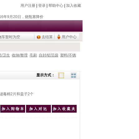
用户注册
|
登录
|
帮助中心
|
加入收藏
018年7月26日，新增除静电器
018年11月18日，新增存储卡
016年9月20日，烧瓶塞降价
物车暂时为空
去结算
用户中心
015年9月10日，调整加热模块目录
公用品，U盘/移动硬盘
018年7月26日，新增除静电器
洁/卫生
收纳/整理
毛刷
自封/铝箔袋
塑料/不锈
018年11月18日，新增存储卡
016年9月20日，烧瓶塞降价
显示方式：
015年9月10日，调整加热模块目录
公用品，U盘/移动硬盘
11滤毒棉2片和盖子2个