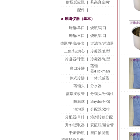
耐压反应瓶
|
具高真空阀*
配件
|
玻璃仪器（基本）
烧瓶/单口
|
烧瓶/两口
烧瓶/三口
|
烧瓶/四口
烧瓶/平底/夹套
|
过滤管/过滤器
三角/茄/鸡心
|
冷凝器/直型
冷凝器/球型
|
冷凝器/蛇型
蒸馏
磨口冷阱
|
器/Hickman
一体式冷阱
|
一体式减蒸
蒸馏头
|
分水器
蒸馏接收管
|
分馏头/分馏柱
防溅球
|
Snyder分馏
油泡器
|
分配器/双排
分配器/单排
|
溶剂转移分配
升华/提取器
|
安瓿瓶/聚合管
干燥管/瓶
|
磨口抽滤瓶
旋蒸转换头/配