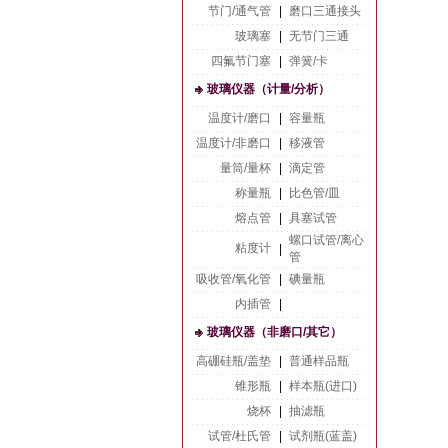
节门/通气管
|
磨口三通接头
玻璃塞
|
无节门三通
四氟节门塞
|
弹簧/卡
玻璃仪器（计量/分析）
温度计/磨口
|
容量瓶
温度计/非磨口
|
移液管
量筒/量杯
|
滴定管
称量瓶
|
比色管/皿
熔点管
|
具塞试管
螺口试管/离心
粘度计
|
管
吸收管/氧化管
|
碘量瓶
内插管
|
玻璃仪器（非磨口/其它）
高硼硅瓶/盖垫
|
普通样品瓶
锥形瓶
|
样本瓶(进口)
烧杯
|
抽滤瓶
试管/杜氏管
|
试剂瓶(蓝盖)