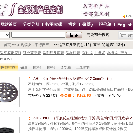
2
2
微博
网站首页
分类导航
按图索骥
博客
报价单
English
V
2
高级/组合搜索
购
2
办
：
首页
>>
加热模块（平行反应）
>> 适平底反应瓶 (共13件商品, 这是第1-13件)
2
适平底反应瓶
适史莱克管
适耐压反应管
适核磁管
杂孔式
拼盘式
水槽式（定制）
BOOST
2
2
网站推荐
销量
价格↑
价格↓
浏览量
上架时间
2
AHL-025（光化学平行反应架/孔径12.3mm*25孔）
办
不锈钢制，厚2mm。25孔，孔径12.3mm。
用于光化学平行反应，光效率高。适于2mL高硼硅螺口样品瓶（BG-P
会员价：
￥181.63
市场价：
￥227.03
可节省：￥45.40
AHB-09O-1（平底反应瓶加热模块/干浴/黑色/均9孔/平孔底/高23
高度23毫米，外径88毫米。9个孔的孔径均为15毫米，适于4mL高硼
搅拌器使用，通过pt1000或pt100温度传感器或温度计监控温度