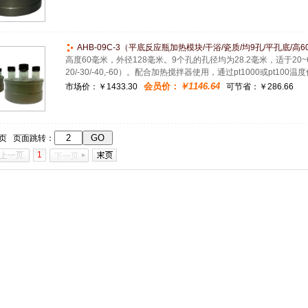
AHB-09C-3（平底反应瓶加热模块/干浴/瓷质/均9孔/平孔底/高60
高度60毫米，外径128毫米。9个孔的孔径均为28.2毫米，适于20~6
20/-30/-40,-60）。配合加热搅拌器使用，通过pt1000或pt1
会员价：
￥1146.64
市场价：
￥1433.30
可节省：￥286.66
1页 页面跳转：
1