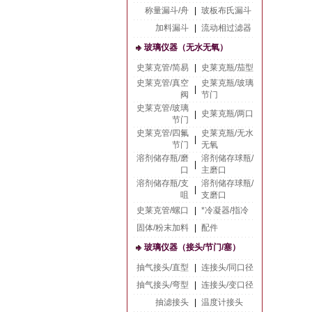
称量漏斗/舟
|
玻板布氏漏斗
加料漏斗
|
流动相过滤器
玻璃仪器（无水无氧）
史莱克管/简易
|
史莱克瓶/茄型
史莱克管/真空
史莱克瓶/玻璃
|
阀
节门
史莱克管/玻璃
史莱克瓶/两口
|
节门
史莱克管/四氟
史莱克瓶/无水
|
节门
无氧
溶剂储存瓶/磨
溶剂储存球瓶/
|
口
主磨口
溶剂储存瓶/支
溶剂储存球瓶/
|
咀
支磨口
史莱克管/螺口
|
*冷凝器/指冷
固体/粉末加料
|
配件
玻璃仪器（接头/节门/塞）
抽气接头/直型
|
连接头/同口径
抽气接头/弯型
|
连接头/变口径
抽滤接头
|
温度计接头