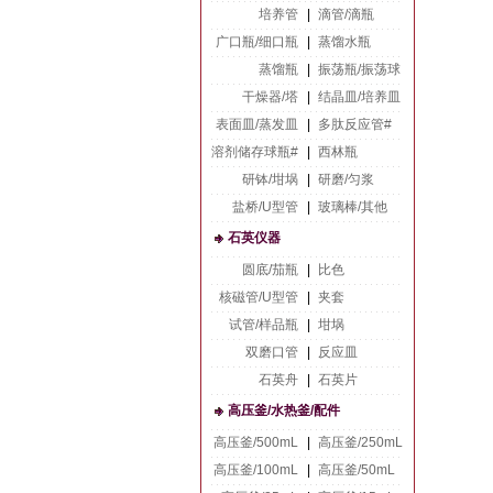
培养管
|
滴管/滴瓶
广口瓶/细口瓶
|
蒸馏水瓶
蒸馏瓶
|
振荡瓶/振荡球
干燥器/塔
|
结晶皿/培养皿
表面皿/蒸发皿
|
多肽反应管#
溶剂储存球瓶#
|
西林瓶
研钵/坩埚
|
研磨/匀浆
盐桥/U型管
|
玻璃棒/其他
石英仪器
圆底/茄瓶
|
比色
核磁管/U型管
|
夹套
试管/样品瓶
|
坩埚
双磨口管
|
反应皿
石英舟
|
石英片
高压釜/水热釜/配件
高压釜/500mL
|
高压釜/250mL
高压釜/100mL
|
高压釜/50mL