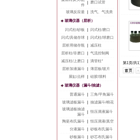
磨口试管
|
件
玻璃反应釜
|
洗气、气洗类
玻璃仪器（层析）
闪式柱/砂板
|
闪式柱/磨口
闪式/具储存球
|
闪式柱/球磨口
层析用储存瓶
|
减压柱
层析柱/非磨口
|
气流控制阀
减压柱/上磨口
|
滴管柱*
第1页/共
层析加液漏斗
|
薄层板/玻片
展缸/点样
|
硅胶/填料
玻璃仪器（漏斗/抽滤）
普通漏斗
|
三角/平角漏斗
玻璃滤板漏斗
|
抽滤漏斗/棉花
玻璃滤板抽滤
恒压滴液漏斗
|
漏斗
陶瓷布氏漏斗
|
恒压滴液/真空
分液漏斗
|
砂板布氏漏斗
砂板漏斗
|
砂芯布氏漏斗