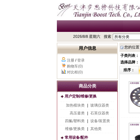
2026/8/8 星期六
搜索
您的位置
用户信息
子类列表：
注册
/
登录
选择品牌：
购物车(0)
排序：
对比框(0)
商品分类
用户定制/维修/更换
加热模块类
|
玻璃仪器类
高压釜类
|
石英仪器类
四氟/塑料类
|
设备/装置类
维修/更换类
|
其他类
常用设备/配件