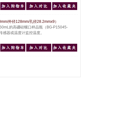
mm/外径128mm/孔径28.2mmx9）
0mL的高硼硅螺口样品瓶（BG-P15045-
00温度传感器或温度计监控温度。