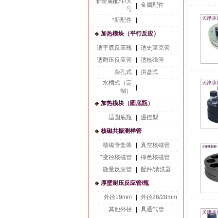
非金属配件/大
金属配件
|
号
*新配件
|
加热模块（平行反应）
适平底反应瓶
|
适史莱克管
适耐压反应管
|
适核磁管
杂孔式
|
拼盘式
水槽式（定
|
制）
加热模块（圆底瓶）
适圆底瓶
|
温控型
核磁共振测样管
核磁管套装
|
真空核磁管
*变径核磁管
|
棕色核磁管
微量反应管
|
配件/清洗器
厚壁耐压反应管/瓶
外径19mm
|
外径26/28mm
其他外径
|
具通气管