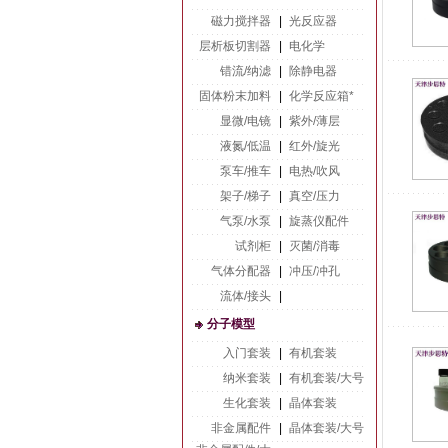
磁力搅拌器
|
光反应器
层析板切割器
|
电化学
错流/纳滤
|
除静电器
固体粉末加料
|
化学反应箱*
显微/电镜
|
紫外/薄层
液氮/低温
|
红外/旋光
泵车/推车
|
电热/吹风
架子/梯子
|
真空/压力
气泵/水泵
|
旋蒸仪配件
试剂柜
|
灭菌/消毒
气体分配器
|
冲压/冲孔
流体/接头
|
分子模型
入门套装
|
有机套装
纳米套装
|
有机套装/大号
生化套装
|
晶体套装
非金属配件
|
晶体套装/大号