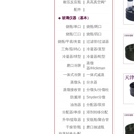
耐压反应瓶
|
具高真空阀*
配件
|
玻璃仪器（基本）
烧瓶/单口
|
烧瓶/两口
烧瓶/三口
|
烧瓶/四口
烧瓶/平底/夹套
|
过滤管/过滤器
三角/茄/鸡心
|
冷凝器/直型
冷凝器/球型
|
冷凝器/蛇型
蒸馏
磨口冷阱
|
器/Hickman
一体式冷阱
|
一体式减蒸
蒸馏头
|
分水器
蒸馏接收管
|
分馏头/分馏柱
防溅球
|
Snyder分馏
油泡器
|
分配器/双排
分配器/单排
|
溶剂转移分配
升华/提取器
|
安瓿瓶/聚合管
干燥管/瓶
|
磨口抽滤瓶
旋蒸转换头/配