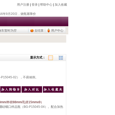
用户注册
|
登录
|
帮助中心
|
加入收藏
018年7月26日，新增除静电器
018年11月18日，新增存储卡
016年9月20日，烧瓶塞降价
物车暂时为空
去结算
用户中心
015年9月10日，调整加热模块目录
公用品，U盘/移动硬盘
018年7月26日，新增除静电器
018年11月18日，新增存储卡
016年9月20日，烧瓶塞降价
显示方式：
015年9月10日，调整加热模块目录
公用品，U盘/移动硬盘
15045-02），不易倾倒。
mm/外径88mm/孔径15mmx9）
硅螺口样品瓶（BG-P15045-04）。配合加热