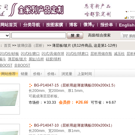
2
2
微博
网站首页
分类导航
按图索骥
博客
报价单
English
V
2
高级/组合搜索
购
2
办
：
首页
>>
玻璃仪器（层析）
>> 薄层板/玻片 (共12件商品, 这是第1-12件)
2
闪式柱/砂板
闪式柱/磨口
闪式/具储存球
闪式柱/球磨口
层析用储存瓶
减压柱
层析
漏斗
薄层板/玻片
展缸/点样
硅胶/填料
2
BOOST
非BOOST
2
网站推荐
销量
价格↑
价格↓
浏览量
上架时间
2
办
BG-P14047-15（层析用超薄玻璃板/200x200x1.5）
长200mm、宽200mm、厚1.5mm。
可裁成薄层层析板。
会员价：
￥26.66
市场价：
￥33.33
可节省：￥6.67
BG-P14047-10（层析用超薄玻璃板/200x200x1）
长200mm、宽200mm、厚1mm。