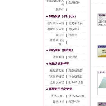
非金属配件/大
金属配件
|
号
*新配件
|
加热模块（平行反应）
适平底反应瓶
|
适史莱克管
适耐压反应管
|
适核磁管
杂孔式
|
拼盘式
水槽式（定
|
制）
加热模块（圆底瓶）
适圆底瓶
|
温控型
核磁共振测样管
核磁管套装
|
真空核磁管
*变径核磁管
|
棕色核磁管
微量反应管
|
配件/清洗器
厚壁耐压反应管/瓶
外径19mm
|
外径26/28mm
其他外径
|
具通气管