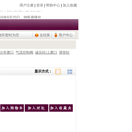
用户注册
|
登录
|
帮助中心
|
加入收藏
018年7月26日，新增除静电器
018年11月18日，新增存储卡
016年9月20日，烧瓶塞降价
物车暂时为空
去结算
用户中心
015年9月10日，调整加热模块目录
公用品，U盘/移动硬盘
018年7月26日，新增除静电器
柱/非磨口
气流控制阀
减压柱/上磨口
滴管柱
018年11月18日，新增存储卡
016年9月20日，烧瓶塞降价
显示方式：
015年9月10日，调整加热模块目录
公用品，U盘/移动硬盘