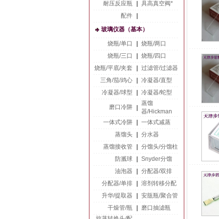
耐压反应瓶
|
具高真空阀*
配件
|
玻璃仪器（基本）
烧瓶/单口
|
烧瓶/两口
烧瓶/三口
|
烧瓶/四口
烧瓶/平底/夹套
|
过滤管/过滤器
三角/茄/鸡心
|
冷凝器/直型
冷凝器/球型
|
冷凝器/蛇型
蒸馏
磨口冷阱
|
器/Hickman
一体式冷阱
|
一体式减蒸
蒸馏头
|
分水器
蒸馏接收管
|
分馏头/分馏柱
防溅球
|
Snyder分馏
油泡器
|
分配器/双排
分配器/单排
|
溶剂转移分配
升华/提取器
|
安瓿瓶/聚合管
干燥管/瓶
|
磨口抽滤瓶
旋蒸转换头/配