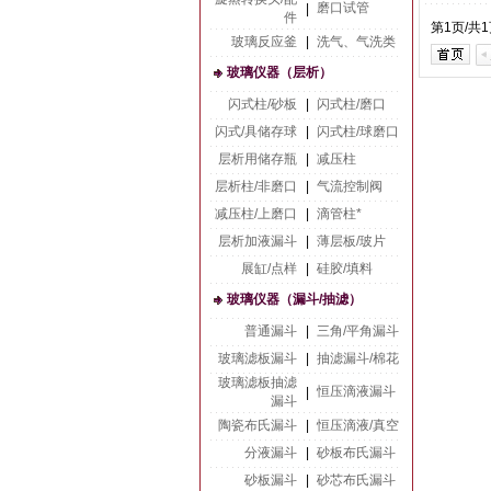
磨口试管
|
件
第1页/共
玻璃反应釜
|
洗气、气洗类
玻璃仪器（层析）
闪式柱/砂板
|
闪式柱/磨口
闪式/具储存球
|
闪式柱/球磨口
层析用储存瓶
|
减压柱
层析柱/非磨口
|
气流控制阀
减压柱/上磨口
|
滴管柱*
层析加液漏斗
|
薄层板/玻片
展缸/点样
|
硅胶/填料
玻璃仪器（漏斗/抽滤）
普通漏斗
|
三角/平角漏斗
玻璃滤板漏斗
|
抽滤漏斗/棉花
玻璃滤板抽滤
恒压滴液漏斗
|
漏斗
陶瓷布氏漏斗
|
恒压滴液/真空
分液漏斗
|
砂板布氏漏斗
砂板漏斗
|
砂芯布氏漏斗