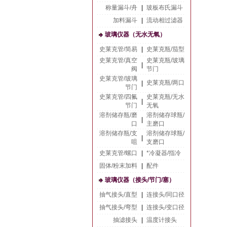
称量漏斗/舟
|
玻板布氏漏斗
加料漏斗
|
流动相过滤器
玻璃仪器（无水无氧）
史莱克管/简易
|
史莱克瓶/茄型
史莱克管/真空
史莱克瓶/玻璃
|
阀
节门
史莱克管/玻璃
史莱克瓶/两口
|
节门
史莱克管/四氟
史莱克瓶/无水
|
节门
无氧
溶剂储存瓶/磨
溶剂储存球瓶/
|
口
主磨口
溶剂储存瓶/支
溶剂储存球瓶/
|
咀
支磨口
史莱克管/螺口
|
*冷凝器/指冷
固体/粉末加料
|
配件
玻璃仪器（接头/节门/塞）
抽气接头/直型
|
连接头/同口径
抽气接头/弯型
|
连接头/变口径
抽滤接头
|
温度计接头