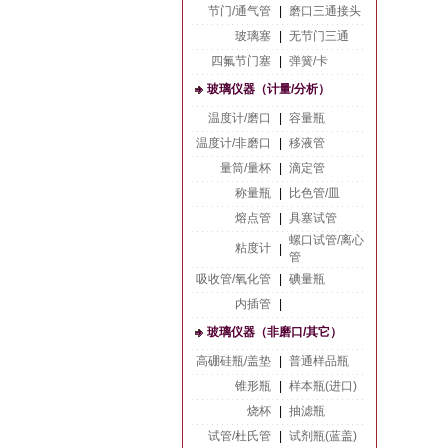
节门/通气管
|
磨口三通接头
玻璃塞
|
无节门三通
四氟节门塞
|
弹簧/卡
玻璃仪器（计量/分析）
温度计/磨口
|
容量瓶
温度计/非磨口
|
移液管
量筒/量杯
|
滴定管
称量瓶
|
比色管/皿
熔点管
|
具塞试管
螺口试管/离心
粘度计
|
管
吸收管/氧化管
|
碘量瓶
内插管
|
玻璃仪器（非磨口/其它）
高硼硅瓶/盖垫
|
普通样品瓶
锥形瓶
|
样本瓶(进口)
烧杯
|
抽滤瓶
试管/杜氏管
|
试剂瓶(蓝盖)