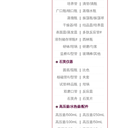
培养管
|
滴管/滴瓶
广口瓶/细口瓶
|
蒸馏水瓶
蒸馏瓶
|
振荡瓶/振荡球
干燥器/塔
|
结晶皿/培养皿
表面皿/蒸发皿
|
多肽反应管#
溶剂储存球瓶#
|
西林瓶
研钵/坩埚
|
研磨/匀浆
盐桥/U型管
|
玻璃棒/其他
石英仪器
圆底/茄瓶
|
比色
核磁管/U型管
|
夹套
试管/样品瓶
|
坩埚
双磨口管
|
反应皿
石英舟
|
石英片
高压釜/水热釜/配件
高压釜/500mL
|
高压釜/250mL
高压釜/100mL
|
高压釜/50mL