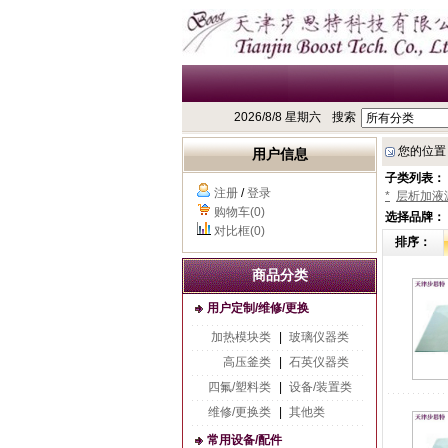
2026/8/8 星期六
搜索
您的位置
用户信息
子类列表：
注册
/
登录
*
层析加液
购物车(0)
选择品牌：
对比框(0)
排序：
商品分类
用户定制/维修/更换
加热模块类
|
玻璃仪器类
高压釜类
|
石英仪器类
四氟/塑料类
|
设备/装置类
维修/更换类
|
其他类
常用设备/配件