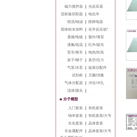
磁力搅拌器
|
光反应器
层析板切割器
|
电化学
错流/纳滤
|
除静电器
固体粉末加料
|
化学反应箱*
显微/电镜
|
紫外/薄层
液氮/低温
|
红外/旋光
泵车/推车
|
电热/吹风
架子/梯子
|
真空/压力
气泵/水泵
|
旋蒸仪配件
试剂柜
|
灭菌/消毒
气体分配器
|
冲压/冲孔
流体/接头
|
分子模型
入门套装
|
有机套装
纳米套装
|
有机套装/大号
生化套装
|
晶体套装
非金属配件
|
晶体套装/大号