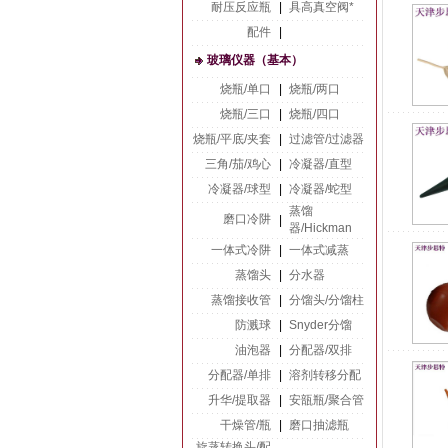
耐压反应瓶
|
具高真空阀*
配件
|
玻璃仪器（基本）
烧瓶/单口
|
烧瓶/两口
烧瓶/三口
|
烧瓶/四口
烧瓶/平底/夹套
|
过滤管/过滤器
三角/茄/鸡心
|
冷凝器/直型
冷凝器/球型
|
冷凝器/蛇型
蒸馏
磨口冷阱
|
器/Hickman
一体式冷阱
|
一体式减蒸
蒸馏头
|
分水器
蒸馏接收管
|
分馏头/分馏柱
防溅球
|
Snyder分馏
油泡器
|
分配器/双排
分配器/单排
|
溶剂转移分配
升华/提取器
|
安瓿瓶/聚合管
干燥管/瓶
|
磨口抽滤瓶
旋蒸转换头/配