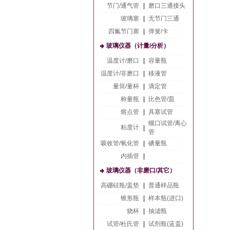
节门/通气管
|
磨口三通接头
玻璃塞
|
无节门三通
四氟节门塞
|
弹簧/卡
玻璃仪器（计量/分析）
温度计/磨口
|
容量瓶
温度计/非磨口
|
移液管
量筒/量杯
|
滴定管
称量瓶
|
比色管/皿
熔点管
|
具塞试管
螺口试管/离心
粘度计
|
管
吸收管/氧化管
|
碘量瓶
内插管
|
玻璃仪器（非磨口/其它）
高硼硅瓶/盖垫
|
普通样品瓶
锥形瓶
|
样本瓶(进口)
烧杯
|
抽滤瓶
试管/杜氏管
|
试剂瓶(蓝盖)