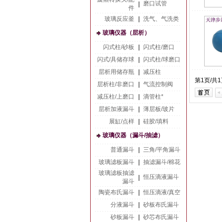
磨口试管
|
件
玻璃反应釜
|
洗气、气洗类
玻璃仪器（层析）
闪式柱/砂板
|
闪式柱/磨口
闪式/具储存球
|
闪式柱/球磨口
层析用储存瓶
|
减压柱
第1页/共
层析柱/非磨口
|
气流控制阀
减压柱/上磨口
|
滴管柱*
层析加液漏斗
|
薄层板/玻片
展缸/点样
|
硅胶/填料
玻璃仪器（漏斗/抽滤）
普通漏斗
|
三角/平角漏斗
玻璃滤板漏斗
|
抽滤漏斗/棉花
玻璃滤板抽滤
恒压滴液漏斗
|
漏斗
陶瓷布氏漏斗
|
恒压滴液/真空
分液漏斗
|
砂板布氏漏斗
砂板漏斗
|
砂芯布氏漏斗