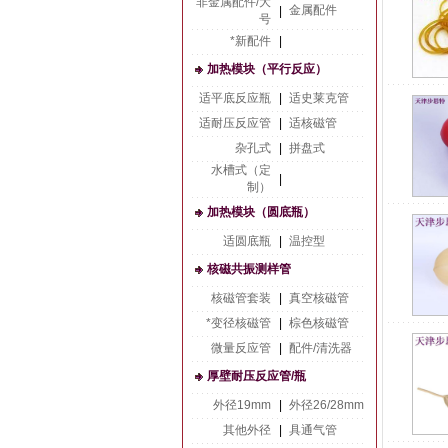
非金属配件/大
金属配件
|
号
*新配件
|
加热模块（平行反应）
适平底反应瓶
|
适史莱克管
适耐压反应管
|
适核磁管
杂孔式
|
拼盘式
水槽式（定
|
制）
加热模块（圆底瓶）
适圆底瓶
|
温控型
核磁共振测样管
核磁管套装
|
真空核磁管
*变径核磁管
|
棕色核磁管
微量反应管
|
配件/清洗器
厚壁耐压反应管/瓶
外径19mm
|
外径26/28mm
其他外径
|
具通气管