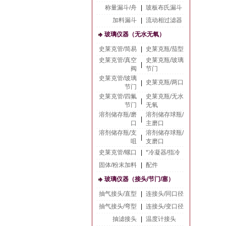
称量漏斗/舟
|
玻板布氏漏斗
加料漏斗
|
流动相过滤器
玻璃仪器（无水无氧）
史莱克管/简易
|
史莱克瓶/茄型
史莱克管/真空
史莱克瓶/玻璃
|
阀
节门
史莱克管/玻璃
史莱克瓶/两口
|
节门
史莱克管/四氟
史莱克瓶/无水
|
节门
无氧
溶剂储存瓶/磨
溶剂储存球瓶/
|
口
主磨口
溶剂储存瓶/支
溶剂储存球瓶/
|
咀
支磨口
史莱克管/螺口
|
*冷凝器/指冷
固体/粉末加料
|
配件
玻璃仪器（接头/节门/塞）
抽气接头/直型
|
连接头/同口径
抽气接头/弯型
|
连接头/变口径
抽滤接头
|
温度计接头