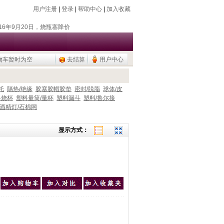
用户注册
|
登录
|
帮助中心
|
加入收藏
018年7月26日，新增除静电器
018年11月18日，新增存储卡
016年9月20日，烧瓶塞降价
物车暂时为空
去结算
用户中心
015年9月10日，调整加热模块目录
公用品，U盘/移动硬盘
018年7月26日，新增除静电器
托
隔热/绝缘
胶塞胶帽胶垫
密封/脱脂
球体/皮
料烧杯
塑料量筒/量杯
塑料漏斗
塑料/鲁尔接
018年11月18日，新增存储卡
酒精灯/石棉网
016年9月20日，烧瓶塞降价
015年9月10日，调整加热模块目录
显示方式：
公用品，U盘/移动硬盘