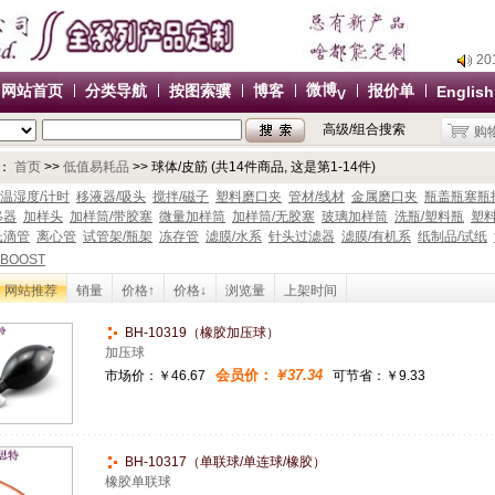
2
2
微博
网站首页
分类导航
按图索骥
博客
报价单
English
V
2
高级/组合搜索
购
2
办
：
首页
>>
低值易耗品
>> 球体/皮筋 (共14件商品, 这是第1-14件)
2
温湿度/计时
移液器/吸头
搅拌/磁子
塑料磨口夹
管材/线材
金属磨口夹
瓶盖瓶塞瓶
移器
加样头
加样筒/带胶塞
微量加样筒
加样筒/无胶塞
玻璃加样筒
洗瓶/塑料瓶
塑
2
氏滴管
离心管
试管架/瓶架
冻存管
滤膜/水系
针头过滤器
滤膜/有机系
纸制品/试纸
2
BOOST
2
网站推荐
销量
价格↑
价格↓
浏览量
上架时间
办
BH-10319（橡胶加压球）
加压球
会员价：
￥37.34
市场价：
￥46.67
可节省：￥9.33
BH-10317（单联球/单连球/橡胶）
橡胶单联球