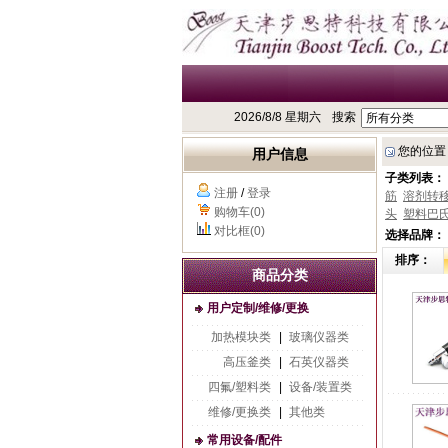
2026/8/8 星期六
搜索
您的位置
用户信息
子类列表：
注册
/
登录
筋
溶剂转
购物车(0)
头
塑料巴
对比框(0)
选择品牌：
排序：
商品分类
用户定制/维修/更换
加热模块类
|
玻璃仪器类
高压釜类
|
石英仪器类
四氟/塑料类
|
设备/装置类
维修/更换类
|
其他类
常用设备/配件