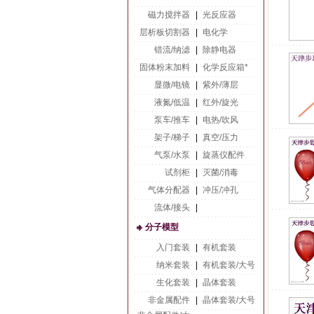
磁力搅拌器
|
光反应器
层析板切割器
|
电化学
错流/纳滤
|
除静电器
固体粉末加料
|
化学反应箱*
显微/电镜
|
紫外/薄层
液氮/低温
|
红外/旋光
泵车/推车
|
电热/吹风
架子/梯子
|
真空/压力
气泵/水泵
|
旋蒸仪配件
试剂柜
|
灭菌/消毒
气体分配器
|
冲压/冲孔
流体/接头
|
分子模型
入门套装
|
有机套装
纳米套装
|
有机套装/大号
生化套装
|
晶体套装
非金属配件
|
晶体套装/大号