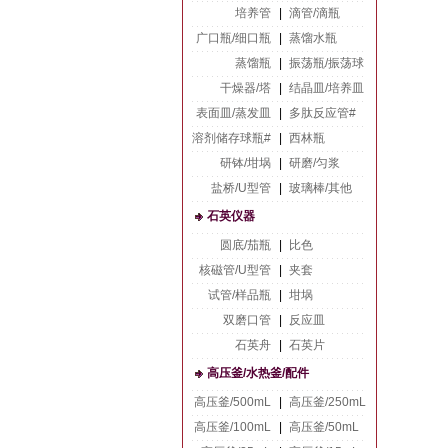
培养管
|
滴管/滴瓶
广口瓶/细口瓶
|
蒸馏水瓶
蒸馏瓶
|
振荡瓶/振荡球
干燥器/塔
|
结晶皿/培养皿
表面皿/蒸发皿
|
多肽反应管#
溶剂储存球瓶#
|
西林瓶
研钵/坩埚
|
研磨/匀浆
盐桥/U型管
|
玻璃棒/其他
石英仪器
圆底/茄瓶
|
比色
核磁管/U型管
|
夹套
试管/样品瓶
|
坩埚
双磨口管
|
反应皿
石英舟
|
石英片
高压釜/水热釜/配件
高压釜/500mL
|
高压釜/250mL
高压釜/100mL
|
高压釜/50mL