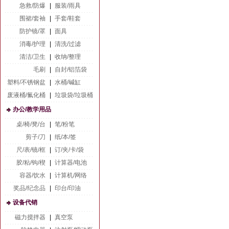
急救/防爆
|
服装/雨具
围裙/套袖
|
手套/鞋套
防护镜/罩
|
面具
消毒/护理
|
清洗/过滤
清洁/卫生
|
收纳/整理
毛刷
|
自封/铝箔袋
塑料/不锈钢盆
|
水桶/碱缸
废液桶/氟化桶
|
垃圾袋/垃圾桶
办公/教学用品
桌/椅/凳/台
|
笔/粉笔
剪子/刀
|
纸/本/签
尺/表/镜/框
|
订/夹/卡/袋
胶/粘/钩/楔
|
计算器/电池
容器/饮水
|
计算机/网络
奖品/纪念品
|
印台/印油
设备代销
磁力搅拌器
|
真空泵