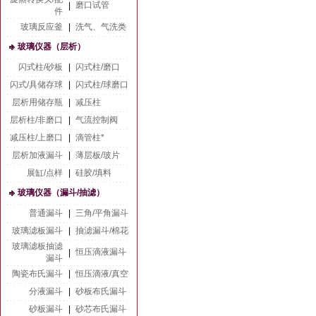
磨口试管
|
件
玻璃反应釜
|
洗气、气洗类
玻璃仪器（层析）
闪式柱/砂板
|
闪式柱/磨口
闪式/具储存球
|
闪式柱/球磨口
层析用储存瓶
|
减压柱
层析柱/非磨口
|
气流控制阀
减压柱/上磨口
|
滴管柱*
层析加液漏斗
|
薄层板/玻片
展缸/点样
|
硅胶/填料
玻璃仪器（漏斗/抽滤）
普通漏斗
|
三角/平角漏斗
玻璃滤板漏斗
|
抽滤漏斗/棉花
玻璃滤板抽滤
恒压滴液漏斗
|
漏斗
陶瓷布氏漏斗
|
恒压滴液/真空
分液漏斗
|
砂板布氏漏斗
砂板漏斗
|
砂芯布氏漏斗