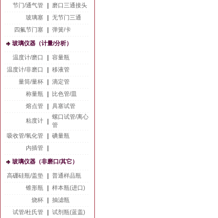
节门/通气管
|
磨口三通接头
玻璃塞
|
无节门三通
四氟节门塞
|
弹簧/卡
玻璃仪器（计量/分析）
温度计/磨口
|
容量瓶
温度计/非磨口
|
移液管
量筒/量杯
|
滴定管
称量瓶
|
比色管/皿
熔点管
|
具塞试管
螺口试管/离心
粘度计
|
管
吸收管/氧化管
|
碘量瓶
内插管
|
玻璃仪器（非磨口/其它）
高硼硅瓶/盖垫
|
普通样品瓶
锥形瓶
|
样本瓶(进口)
烧杯
|
抽滤瓶
试管/杜氏管
|
试剂瓶(蓝盖)