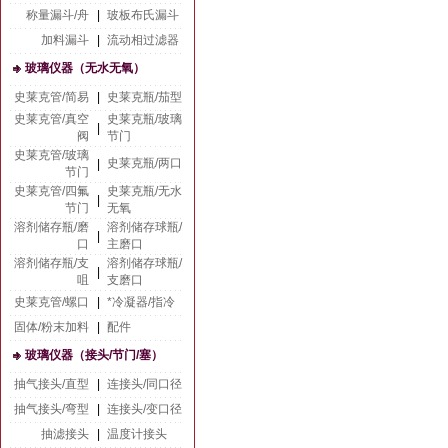
称量漏斗/舟
|
玻板布氏漏斗
加料漏斗
|
流动相过滤器
玻璃仪器（无水无氧）
史莱克管/简易
|
史莱克瓶/茄型
史莱克管/真空
史莱克瓶/玻璃
|
阀
节门
史莱克管/玻璃
史莱克瓶/两口
|
节门
史莱克管/四氟
史莱克瓶/无水
|
节门
无氧
溶剂储存瓶/磨
溶剂储存球瓶/
|
口
主磨口
溶剂储存瓶/支
溶剂储存球瓶/
|
咀
支磨口
史莱克管/螺口
|
*冷凝器/指冷
固体/粉末加料
|
配件
玻璃仪器（接头/节门/塞）
抽气接头/直型
|
连接头/同口径
抽气接头/弯型
|
连接头/变口径
抽滤接头
|
温度计接头