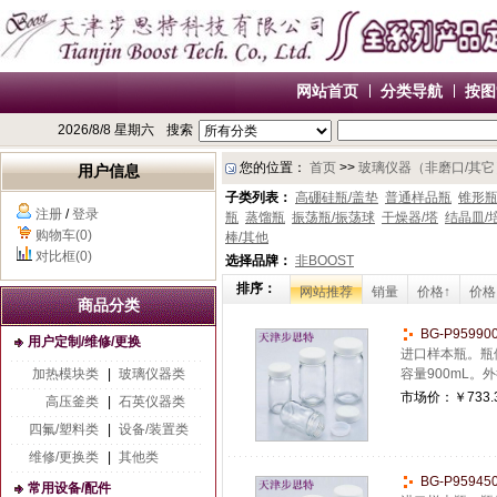
网站首页
分类导航
按图
2026/8/8 星期六
搜索
您的位置：
首页
>>
玻璃仪器（非磨口/其它
用户信息
子类列表：
高硼硅瓶/盖垫
普通样品瓶
锥形
注册
/
登录
瓶
蒸馏瓶
振荡瓶/振荡球
干燥器/塔
结晶皿/
购物车(0)
棒/其他
对比框(0)
选择品牌：
非BOOST
排序：
网站推荐
销量
价格↑
价格
商品分类
BG-P9599
用户定制/维修/更换
进口样本瓶。瓶体
加热模块类
|
玻璃仪器类
容量900mL。外
市场价：
￥733.
高压釜类
|
石英仪器类
四氟/塑料类
|
设备/装置类
维修/更换类
|
其他类
BG-P9594
常用设备/配件