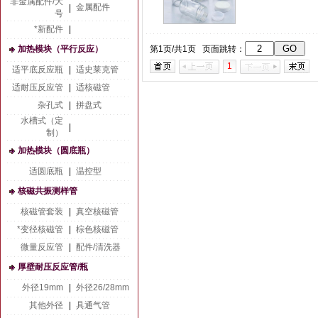
非金属配件/大
金属配件
|
号
*新配件
|
加热模块（平行反应）
第1页/共1页 页面跳转：
1
适平底反应瓶
|
适史莱克管
适耐压反应管
|
适核磁管
杂孔式
|
拼盘式
水槽式（定
|
制）
加热模块（圆底瓶）
适圆底瓶
|
温控型
核磁共振测样管
核磁管套装
|
真空核磁管
*变径核磁管
|
棕色核磁管
微量反应管
|
配件/清洗器
厚壁耐压反应管/瓶
外径19mm
|
外径26/28mm
其他外径
|
具通气管