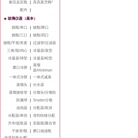
耐压反应瓶
|
具高真空阀*
配件
|
玻璃仪器（基本）
烧瓶/单口
|
烧瓶/两口
烧瓶/三口
|
烧瓶/四口
烧瓶/平底/夹套
|
过滤管/过滤器
三角/茄/鸡心
|
冷凝器/直型
冷凝器/球型
|
冷凝器/蛇型
蒸馏
磨口冷阱
|
器/Hickman
一体式冷阱
|
一体式减蒸
蒸馏头
|
分水器
蒸馏接收管
|
分馏头/分馏柱
防溅球
|
Snyder分馏
油泡器
|
分配器/双排
分配器/单排
|
溶剂转移分配
升华/提取器
|
安瓿瓶/聚合管
干燥管/瓶
|
磨口抽滤瓶
旋蒸转换头/配