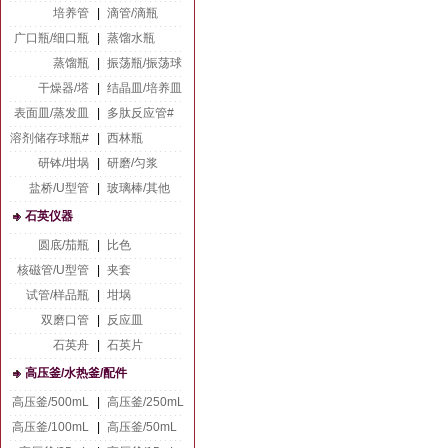
培养管
|
滴管/滴瓶
广口瓶/细口瓶
|
蒸馏水瓶
蒸馏瓶
|
振荡瓶/振荡球
干燥器/塔
|
结晶皿/培养皿
表面皿/蒸发皿
|
多肽反应管#
溶剂储存球瓶#
|
西林瓶
研钵/坩埚
|
研磨/匀浆
盐桥/U型管
|
玻璃棒/其他
石英仪器
圆底/茄瓶
|
比色
核磁管/U型管
|
夹套
试管/样品瓶
|
坩埚
双磨口管
|
反应皿
石英舟
|
石英片
高压釜/水热釜/配件
高压釜/500mL
|
高压釜/250mL
高压釜/100mL
|
高压釜/50mL