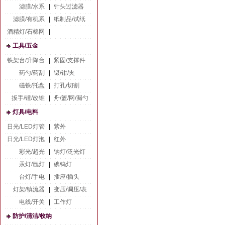
滤膜/水系
|
针头过滤器
滤膜/有机系
|
纸制品/试纸
酒精灯/石棉网
|
工具/五金
铁架台/升降台
|
紧固/支撑件
药勺/药刮
|
镊/钳/夹
磁铁/托盘
|
打孔/切割
扳手/锤/改锥
|
舟/篮/网/漏勺
灯具/电料
日光/LED灯管
|
紫外
日光/LED灯泡
|
红外
彩光/超光
|
钠灯/泛光灯
汞灯/氙灯
|
碘钨灯
台灯/手电
|
插座/插头
灯架/镇流器
|
变压/调压/表
电线/开关
|
工作灯
防护/清洁/收纳