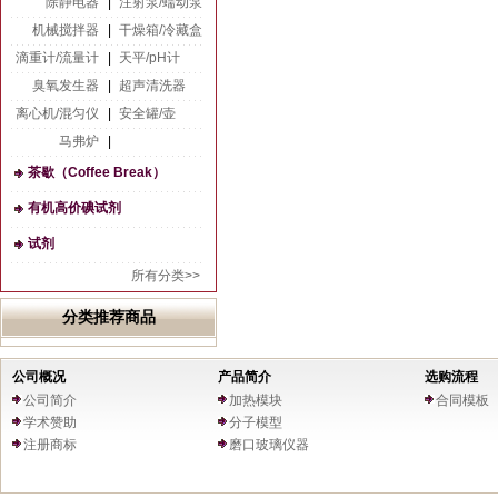
除静电器
|
注射泵/蠕动泵
机械搅拌器
|
干燥箱/冷藏盒
滴重计/流量计
|
天平/pH计
臭氧发生器
|
超声清洗器
离心机/混匀仪
|
安全罐/壶
马弗炉
|
茶歇（Coffee Break）
有机高价碘试剂
试剂
所有分类>>
分类推荐商品
公司概况
产品简介
选购流程
公司简介
加热模块
合同模板
学术赞助
分子模型
注册商标
磨口玻璃仪器