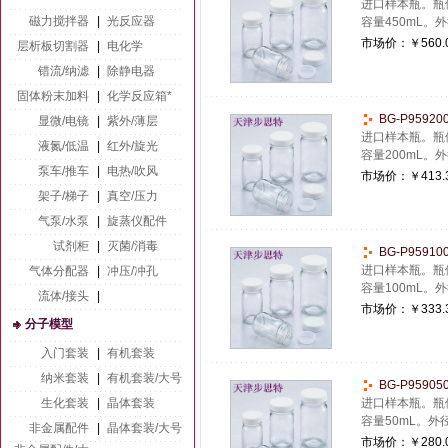
进口样本瓶。瓶体
磁力搅拌器
|
光反应器
容量450mL。外
市场价：
￥560.
层析板切割器
|
电化学
错流/纳滤
|
除静电器
固体粉末加料
|
化学反应箱*
BG-P9592
显微/电镜
|
紫外/薄层
进口样本瓶。瓶体
液氮/低温
|
红外/旋光
容量200mL。外
泵车/推车
|
电热/吹风
市场价：
￥413.
架子/梯子
|
真空/压力
气泵/水泵
|
旋蒸仪配件
试剂柜
|
灭菌/消毒
BG-P9591
进口样本瓶。瓶体
气体分配器
|
冲压/冲孔
容量100mL。外
流体/接头
|
市场价：
￥333.
分子模型
入门套装
|
有机套装
纳米套装
|
有机套装/大号
BG-P9590
生化套装
|
晶体套装
进口样本瓶。瓶体
容量50mL。外径
非金属配件
|
晶体套装/大号
市场价：
￥280.