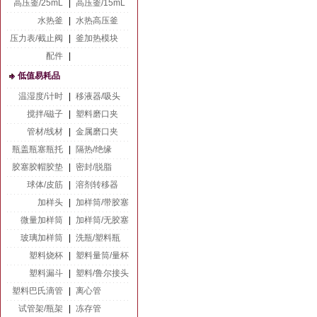
高压釜/25mL
|
高压釜/15mL
水热釜
|
水热高压釜
压力表/截止阀
|
釜加热模块
配件
|
低值易耗品
温湿度/计时
|
移液器/吸头
搅拌/磁子
|
塑料磨口夹
管材/线材
|
金属磨口夹
瓶盖瓶塞瓶托
|
隔热/绝缘
胶塞胶帽胶垫
|
密封/脱脂
球体/皮筋
|
溶剂转移器
加样头
|
加样筒/带胶塞
微量加样筒
|
加样筒/无胶塞
玻璃加样筒
|
洗瓶/塑料瓶
塑料烧杯
|
塑料量筒/量杯
塑料漏斗
|
塑料/鲁尔接头
塑料巴氏滴管
|
离心管
试管架/瓶架
|
冻存管