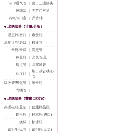
节门/通气管
|
磨口三通接头
玻璃塞
|
无节门三通
四氟节门塞
|
弹簧/卡
玻璃仪器（计量/分析）
温度计/磨口
|
容量瓶
温度计/非磨口
|
移液管
量筒/量杯
|
滴定管
称量瓶
|
比色管/皿
熔点管
|
具塞试管
螺口试管/离心
粘度计
|
管
吸收管/氧化管
|
碘量瓶
内插管
|
玻璃仪器（非磨口/其它）
高硼硅瓶/盖垫
|
普通样品瓶
锥形瓶
|
样本瓶(进口)
烧杯
|
抽滤瓶
试管/杜氏管
|
试剂瓶(蓝盖)