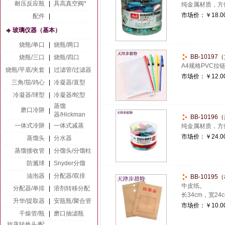
耐压反应瓶
|
具高真空阀*
纯金属材质，方
市场价：
￥18.0
配件
|
玻璃仪器（基本）
烧瓶/单口
|
烧瓶/两口
BB-10197
烧瓶/三口
|
烧瓶/四口
A4规格PVC拉链袋
烧瓶/平底/夹套
|
过滤管/过滤器
市场价：
￥12.0
三角/茄/鸡心
|
冷凝器/直型
冷凝器/球型
|
冷凝器/蛇型
蒸馏
磨口冷阱
|
器/Hickman
BB-10196
一体式冷阱
|
一体式减蒸
纯金属材质，方
市场价：
￥24.0
蒸馏头
|
分水器
蒸馏接收管
|
分馏头/分馏柱
防溅球
|
Snyder分馏
油泡器
|
分配器/双排
BB-10195（
牛皮纸。
分配器/单排
|
溶剂转移分配
长34cm，宽24
升华/提取器
|
安瓿瓶/聚合管
市场价：
￥10.0
干燥管/瓶
|
磨口抽滤瓶
旋蒸转换头/配