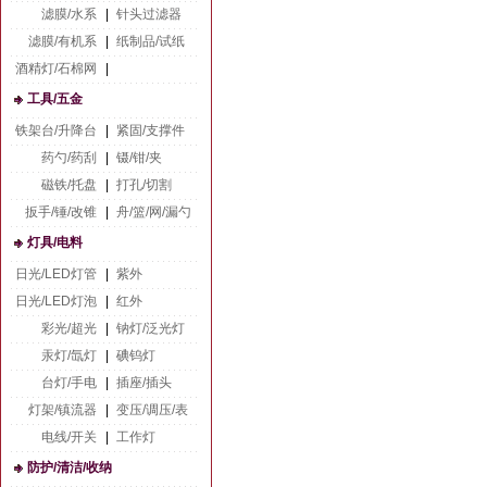
滤膜/水系
|
针头过滤器
滤膜/有机系
|
纸制品/试纸
酒精灯/石棉网
|
工具/五金
铁架台/升降台
|
紧固/支撑件
药勺/药刮
|
镊/钳/夹
磁铁/托盘
|
打孔/切割
扳手/锤/改锥
|
舟/篮/网/漏勺
灯具/电料
日光/LED灯管
|
紫外
日光/LED灯泡
|
红外
彩光/超光
|
钠灯/泛光灯
汞灯/氙灯
|
碘钨灯
台灯/手电
|
插座/插头
灯架/镇流器
|
变压/调压/表
电线/开关
|
工作灯
防护/清洁/收纳