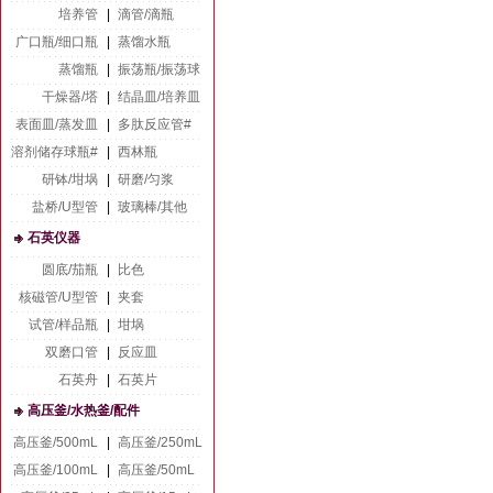
培养管
|
滴管/滴瓶
广口瓶/细口瓶
|
蒸馏水瓶
蒸馏瓶
|
振荡瓶/振荡球
干燥器/塔
|
结晶皿/培养皿
表面皿/蒸发皿
|
多肽反应管#
溶剂储存球瓶#
|
西林瓶
研钵/坩埚
|
研磨/匀浆
盐桥/U型管
|
玻璃棒/其他
石英仪器
圆底/茄瓶
|
比色
核磁管/U型管
|
夹套
试管/样品瓶
|
坩埚
双磨口管
|
反应皿
石英舟
|
石英片
高压釜/水热釜/配件
高压釜/500mL
|
高压釜/250mL
高压釜/100mL
|
高压釜/50mL