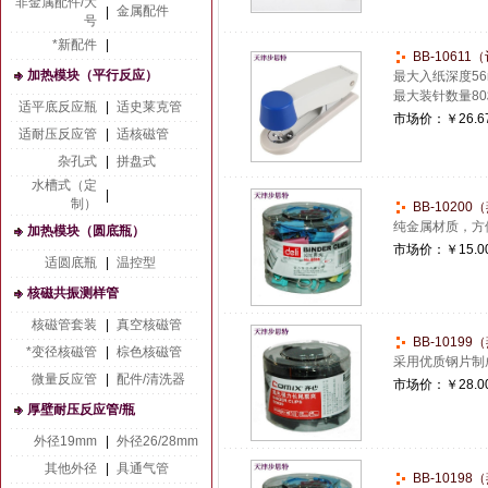
非金属配件/大
金属配件
|
号
*新配件
|
BB-1061
加热模块（平行反应）
最大入纸深度56
最大装针数量8
适平底反应瓶
|
适史莱克管
市场价：
￥26.6
适耐压反应管
|
适核磁管
杂孔式
|
拼盘式
水槽式（定
|
制）
BB-10200
纯金属材质，方
加热模块（圆底瓶）
市场价：
￥15.0
适圆底瓶
|
温控型
核磁共振测样管
核磁管套装
|
真空核磁管
BB-10199
*变径核磁管
|
棕色核磁管
采用优质钢片制
微量反应管
|
配件/清洗器
市场价：
￥28.0
厚壁耐压反应管/瓶
外径19mm
|
外径26/28mm
其他外径
|
具通气管
BB-10198