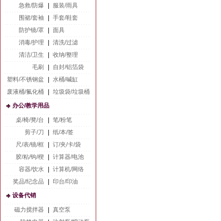
急救/防爆
|
服装/雨具
围裙/套袖
|
手套/鞋套
防护镜/罩
|
面具
消毒/护理
|
清洗/过滤
清洁/卫生
|
收纳/整理
毛刷
|
自封/铝箔袋
塑料/不锈钢盆
|
水桶/碱缸
废液桶/氟化桶
|
垃圾袋/垃圾桶
办公/教学用品
桌/椅/凳/台
|
笔/粉笔
剪子/刀
|
纸/本/签
尺/表/镜/框
|
订/夹/卡/袋
胶/粘/钩/楔
|
计算器/电池
容器/饮水
|
计算机/网络
奖品/纪念品
|
印台/印油
设备代销
磁力搅拌器
|
真空泵