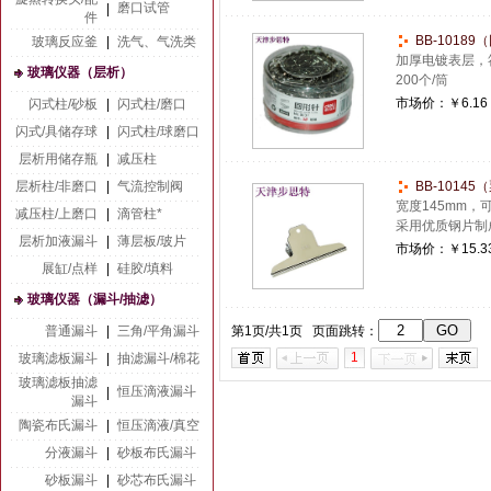
磨口试管
|
件
BB-10189
玻璃反应釜
|
洗气、气洗类
加厚电镀表层，
玻璃仪器（层析）
200个/筒
市场价：
￥6.16
闪式柱/砂板
|
闪式柱/磨口
闪式/具储存球
|
闪式柱/球磨口
层析用储存瓶
|
减压柱
层析柱/非磨口
|
气流控制阀
BB-10145
宽度145mm，
减压柱/上磨口
|
滴管柱*
采用优质钢片制
层析加液漏斗
|
薄层板/玻片
市场价：
￥15.3
展缸/点样
|
硅胶/填料
玻璃仪器（漏斗/抽滤）
普通漏斗
|
三角/平角漏斗
第1页/共1页 页面跳转：
1
玻璃滤板漏斗
|
抽滤漏斗/棉花
玻璃滤板抽滤
恒压滴液漏斗
|
漏斗
陶瓷布氏漏斗
|
恒压滴液/真空
分液漏斗
|
砂板布氏漏斗
砂板漏斗
|
砂芯布氏漏斗