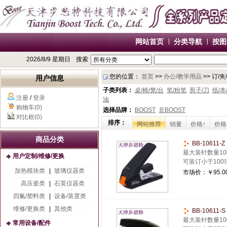
网站首页
分类导航
按图
2026/8/9 星期日
搜索
您的位置：
首页
>>
办公/教学用品
>> 订/夹
用户信息
子类列表：
桌/椅/凳/台
笔/粉笔
剪子/刀
纸/本
注册
/
登录
油
购物车(0)
选择品牌：
BOOST
非BOOST
对比框(0)
排序：
网站推荐
销量
价格↑
价格
商品分类
BB-10611
最大装针数量10
用户定制/维修/更换
可装订小于100
加热模块类
|
玻璃仪器类
市场价：
￥95.0
高压釜类
|
石英仪器类
四氟/塑料类
|
设备/装置类
维修/更换类
|
其他类
BB-10611
最大装针数量10
常用设备/配件