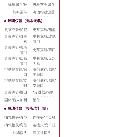
称量漏斗/舟
|
玻板布氏漏斗
加料漏斗
|
流动相过滤器
玻璃仪器（无水无氧）
史莱克管/简易
|
史莱克瓶/茄型
史莱克管/真空
史莱克瓶/玻璃
|
阀
节门
史莱克管/玻璃
史莱克瓶/两口
|
节门
史莱克管/四氟
史莱克瓶/无水
|
节门
无氧
溶剂储存瓶/磨
溶剂储存球瓶/
|
口
主磨口
溶剂储存瓶/支
溶剂储存球瓶/
|
咀
支磨口
史莱克管/螺口
|
*冷凝器/指冷
固体/粉末加料
|
配件
玻璃仪器（接头/节门/塞）
抽气接头/直型
|
连接头/同口径
抽气接头/弯型
|
连接头/变口径
抽滤接头
|
温度计接头