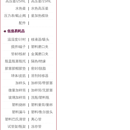
高压釜/25mL
|
高压釜/15mL
水热釜
|
水热高压釜
压力表/截止阀
|
釜加热模块
配件
|
低值易耗品
温湿度/计时
|
移液器/吸头
搅拌/磁子
|
塑料磨口夹
管材/线材
|
金属磨口夹
瓶盖瓶塞瓶托
|
隔热/绝缘
胶塞胶帽胶垫
|
密封/脱脂
球体/皮筋
|
溶剂转移器
加样头
|
加样筒/带胶塞
微量加样筒
|
加样筒/无胶塞
玻璃加样筒
|
洗瓶/塑料瓶
塑料烧杯
|
塑料量筒/量杯
塑料漏斗
|
塑料/鲁尔接头
塑料巴氏滴管
|
离心管
试管架/瓶架
|
冻存管