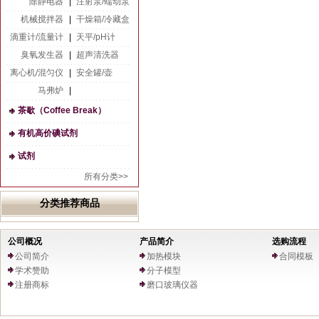
除静电器
|
注射泵/蠕动泵
机械搅拌器
|
干燥箱/冷藏盒
滴重计/流量计
|
天平/pH计
臭氧发生器
|
超声清洗器
离心机/混匀仪
|
安全罐/壶
马弗炉
|
茶歇（Coffee Break）
有机高价碘试剂
试剂
所有分类>>
分类推荐商品
公司概况
产品简介
选购流程
公司简介
加热模块
合同模板
学术赞助
分子模型
注册商标
磨口玻璃仪器