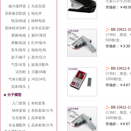
可装订小于25
磁力搅拌器
|
光反应器
市场价：
￥40.0
层析板切割器
|
电化学
错流/纳滤
|
除静电器
固体粉末加料
|
化学反应箱*
BB-10611
订书钉，厚层。
显微/电镜
|
紫外/薄层
500枚/盒。
液氮/低温
|
红外/旋光
市场价：
￥3.30
泵车/推车
|
电热/吹风
架子/梯子
|
真空/压力
气泵/水泵
|
旋蒸仪配件
BB-10611
试剂柜
|
灭菌/消毒
订书钉，厚层。
1000枚/盒。
气体分配器
|
冲压/冲孔
市场价：
￥4.67
流体/接头
|
分子模型
入门套装
|
有机套装
BB-10611
纳米套装
|
有机套装/大号
订书钉，厚层。
生化套装
|
晶体套装
1000枚/盒。
市场价：
￥6.67
非金属配件
|
晶体套装/大号