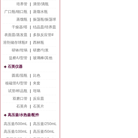
培养管
|
滴管/滴瓶
广口瓶/细口瓶
|
蒸馏水瓶
蒸馏瓶
|
振荡瓶/振荡球
干燥器/塔
|
结晶皿/培养皿
表面皿/蒸发皿
|
多肽反应管#
溶剂储存球瓶#
|
西林瓶
研钵/坩埚
|
研磨/匀浆
盐桥/U型管
|
玻璃棒/其他
石英仪器
圆底/茄瓶
|
比色
核磁管/U型管
|
夹套
试管/样品瓶
|
坩埚
双磨口管
|
反应皿
石英舟
|
石英片
高压釜/水热釜/配件
高压釜/500mL
|
高压釜/250mL
高压釜/100mL
|
高压釜/50mL