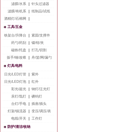
滤膜/水系
|
针头过滤器
滤膜/有机系
|
纸制品/试纸
酒精灯/石棉网
|
工具/五金
铁架台/升降台
|
紧固/支撑件
药勺/药刮
|
镊/钳/夹
磁铁/托盘
|
打孔/切割
扳手/锤/改锥
|
舟/篮/网/漏勺
灯具/电料
日光/LED灯管
|
紫外
日光/LED灯泡
|
红外
彩光/超光
|
钠灯/泛光灯
汞灯/氙灯
|
碘钨灯
台灯/手电
|
插座/插头
灯架/镇流器
|
变压/调压/表
电线/开关
|
工作灯
防护/清洁/收纳