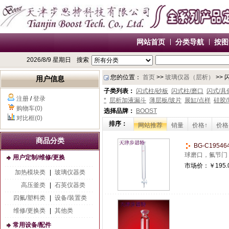
网站首页
分类导航
按图
2026/8/9 星期日
搜索
您的位置：
首页
>>
玻璃仪器（层析）
>> 
用户信息
子类列表：
闪式柱/砂板
闪式柱/磨口
闪式/具
注册
/
登录
*
层析加液漏斗
薄层板/玻片
展缸/点样
硅胶
购物车(0)
选择品牌：
BOOST
对比框(0)
排序：
网站推荐
销量
价格↑
价格
商品分类
BG-C1954
球磨口，氟节门
用户定制/维修/更换
市场价：
￥195.
加热模块类
|
玻璃仪器类
高压釜类
|
石英仪器类
四氟/塑料类
|
设备/装置类
维修/更换类
|
其他类
常用设备/配件