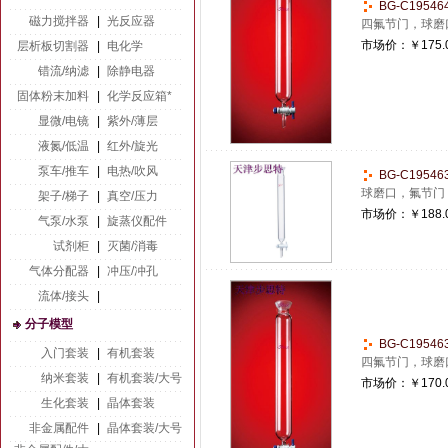
BG-C1954
磁力搅拌器
|
光反应器
四氟节门，球磨
市场价：
￥175.
层析板切割器
|
电化学
错流/纳滤
|
除静电器
固体粉末加料
|
化学反应箱*
显微/电镜
|
紫外/薄层
液氮/低温
|
红外/旋光
泵车/推车
|
电热/吹风
BG-C1954
球磨口，氟节门
架子/梯子
|
真空/压力
市场价：
￥188.
气泵/水泵
|
旋蒸仪配件
试剂柜
|
灭菌/消毒
气体分配器
|
冲压/冲孔
流体/接头
|
分子模型
BG-C1954
入门套装
|
有机套装
四氟节门，球磨
纳米套装
|
有机套装/大号
市场价：
￥170.
生化套装
|
晶体套装
非金属配件
|
晶体套装/大号