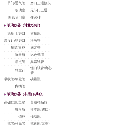
节门/通气管
|
磨口三通接头
玻璃塞
|
无节门三通
四氟节门塞
|
弹簧/卡
玻璃仪器（计量/分析）
温度计/磨口
|
容量瓶
温度计/非磨口
|
移液管
量筒/量杯
|
滴定管
称量瓶
|
比色管/皿
熔点管
|
具塞试管
螺口试管/离心
粘度计
|
管
吸收管/氧化管
|
碘量瓶
内插管
|
玻璃仪器（非磨口/其它）
高硼硅瓶/盖垫
|
普通样品瓶
锥形瓶
|
样本瓶(进口)
烧杯
|
抽滤瓶
试管/杜氏管
|
试剂瓶(蓝盖)