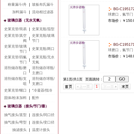
称量漏斗/舟
|
玻板布氏漏斗
BG-C1951
加料漏斗
|
流动相过滤器
球磨口，氟节门
玻璃仪器（无水无氧）
市场价：
￥150.
史莱克管/简易
|
史莱克瓶/茄型
史莱克管/真空
史莱克瓶/玻璃
|
阀
节门
BG-C1951
史莱克管/玻璃
史莱克瓶/两口
|
球磨口，氟节门
节门
市场价：
￥148.
史莱克管/四氟
史莱克瓶/无水
|
节门
无氧
溶剂储存瓶/磨
溶剂储存球瓶/
|
口
主磨口
溶剂储存瓶/支
溶剂储存球瓶/
第1页/共1页 页面跳转：
|
咀
支磨口
1
史莱克管/螺口
|
*冷凝器/指冷
固体/粉末加料
|
配件
玻璃仪器（接头/节门/塞）
抽气接头/直型
|
连接头/同口径
抽气接头/弯型
|
连接头/变口径
抽滤接头
|
温度计接头