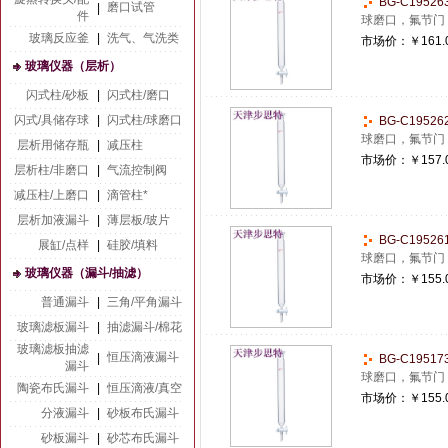
BG-C1952
磨口试管
|
件
球磨口，氟节门
玻璃反应釜
|
洗气、气洗类
市场价：
￥161.
玻璃仪器（层析）
闪式柱/砂板
|
闪式柱/磨口
闪式/具储存球
|
闪式柱/球磨口
BG-C1952
球磨口，氟节门
层析用储存瓶
|
减压柱
市场价：
￥157.
层析柱/非磨口
|
气流控制阀
减压柱/上磨口
|
滴管柱*
层析加液漏斗
|
薄层板/玻片
BG-C1952
展缸/点样
|
硅胶/填料
球磨口，氟节门
玻璃仪器（漏斗/抽滤）
市场价：
￥155.
普通漏斗
|
三角/平角漏斗
玻璃滤板漏斗
|
抽滤漏斗/棉花
玻璃滤板抽滤
恒压滴液漏斗
|
BG-C1951
漏斗
球磨口，氟节门
陶瓷布氏漏斗
|
恒压滴液/真空
市场价：
￥155.
分液漏斗
|
砂板布氏漏斗
砂板漏斗
|
砂芯布氏漏斗