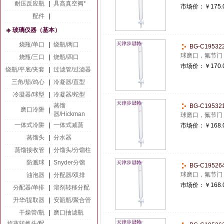
耐压反应瓶
|
具高真空阀*
市场价：
￥175.
配件
|
玻璃仪器（基本）
烧瓶/单口
|
烧瓶/两口
BG-C1953
球磨口，氟节门
烧瓶/三口
|
烧瓶/四口
市场价：
￥170.
烧瓶/平底/夹套
|
过滤管/过滤器
三角/茄/鸡心
|
冷凝器/直型
冷凝器/球型
|
冷凝器/蛇型
蒸馏
BG-C1953
磨口冷阱
|
器/Hickman
球磨口，氟节门
一体式冷阱
|
一体式减蒸
市场价：
￥168.
蒸馏头
|
分水器
蒸馏接收管
|
分馏头/分馏柱
防溅球
|
Snyder分馏
BG-C1952
球磨口，氟节门
油泡器
|
分配器/双排
市场价：
￥168.
分配器/单排
|
溶剂转移分配
升华/提取器
|
安瓿瓶/聚合管
干燥管/瓶
|
磨口抽滤瓶
旋蒸转换头/配