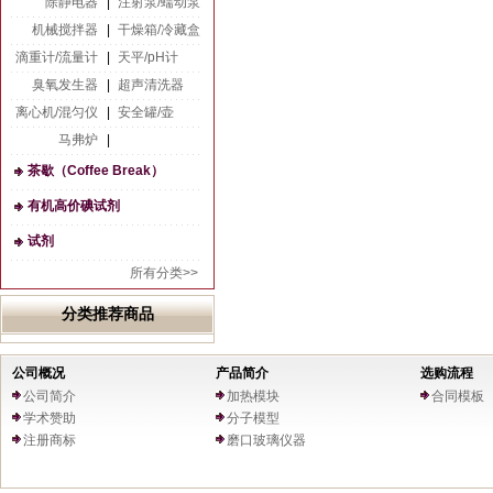
除静电器
|
注射泵/蠕动泵
机械搅拌器
|
干燥箱/冷藏盒
滴重计/流量计
|
天平/pH计
臭氧发生器
|
超声清洗器
离心机/混匀仪
|
安全罐/壶
马弗炉
|
茶歇（Coffee Break）
有机高价碘试剂
试剂
所有分类>>
分类推荐商品
公司概况
产品简介
选购流程
公司简介
加热模块
合同模板
学术赞助
分子模型
注册商标
磨口玻璃仪器