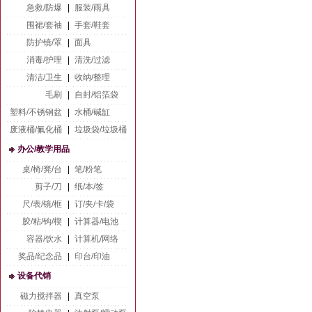
急救/防爆
|
服装/雨具
围裙/套袖
|
手套/鞋套
防护镜/罩
|
面具
消毒/护理
|
清洗/过滤
清洁/卫生
|
收纳/整理
毛刷
|
自封/铝箔袋
塑料/不锈钢盆
|
水桶/碱缸
废液桶/氟化桶
|
垃圾袋/垃圾桶
办公/教学用品
桌/椅/凳/台
|
笔/粉笔
剪子/刀
|
纸/本/签
尺/表/镜/框
|
订/夹/卡/袋
胶/粘/钩/楔
|
计算器/电池
容器/饮水
|
计算机/网络
奖品/纪念品
|
印台/印油
设备代销
磁力搅拌器
|
真空泵