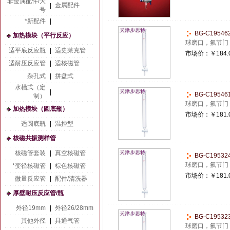
非金属配件/大
金属配件
|
号
*新配件
|
BG-C1954
加热模块（平行反应）
球磨口，氟节门
适平底反应瓶
|
适史莱克管
市场价：
￥184.
适耐压反应管
|
适核磁管
杂孔式
|
拼盘式
水槽式（定
|
BG-C1954
制）
球磨口，氟节门
加热模块（圆底瓶）
市场价：
￥181.
适圆底瓶
|
温控型
核磁共振测样管
核磁管套装
|
真空核磁管
BG-C1953
球磨口，氟节门
*变径核磁管
|
棕色核磁管
市场价：
￥181.
微量反应管
|
配件/清洗器
厚壁耐压反应管/瓶
外径19mm
|
外径26/28mm
BG-C1953
其他外径
|
具通气管
球磨口，氟节门