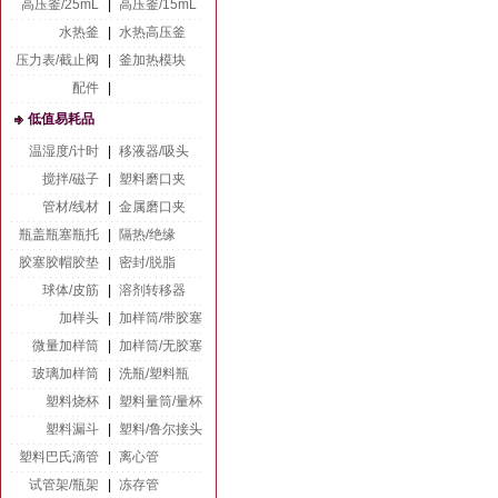
高压釜/25mL
|
高压釜/15mL
水热釜
|
水热高压釜
压力表/截止阀
|
釜加热模块
配件
|
低值易耗品
温湿度/计时
|
移液器/吸头
搅拌/磁子
|
塑料磨口夹
管材/线材
|
金属磨口夹
瓶盖瓶塞瓶托
|
隔热/绝缘
胶塞胶帽胶垫
|
密封/脱脂
球体/皮筋
|
溶剂转移器
加样头
|
加样筒/带胶塞
微量加样筒
|
加样筒/无胶塞
玻璃加样筒
|
洗瓶/塑料瓶
塑料烧杯
|
塑料量筒/量杯
塑料漏斗
|
塑料/鲁尔接头
塑料巴氏滴管
|
离心管
试管架/瓶架
|
冻存管