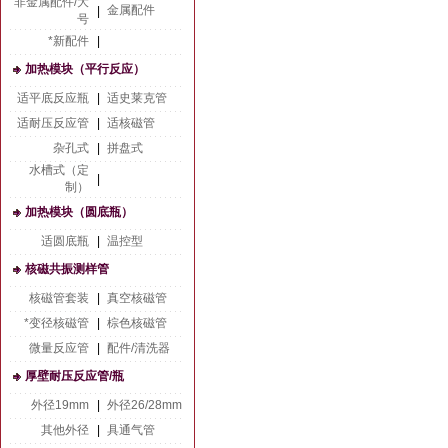
非金属配件/大
金属配件
|
号
*新配件
|
加热模块（平行反应）
适平底反应瓶
|
适史莱克管
适耐压反应管
|
适核磁管
杂孔式
|
拼盘式
水槽式（定
|
制）
加热模块（圆底瓶）
适圆底瓶
|
温控型
核磁共振测样管
核磁管套装
|
真空核磁管
*变径核磁管
|
棕色核磁管
微量反应管
|
配件/清洗器
厚壁耐压反应管/瓶
外径19mm
|
外径26/28mm
其他外径
|
具通气管