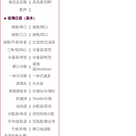
耐压反应瓶
|
具高真空阀*
配件
|
玻璃仪器（基本）
烧瓶/单口
|
烧瓶/两口
烧瓶/三口
|
烧瓶/四口
烧瓶/平底/夹套
|
过滤管/过滤器
三角/茄/鸡心
|
冷凝器/直型
冷凝器/球型
|
冷凝器/蛇型
蒸馏
磨口冷阱
|
器/Hickman
一体式冷阱
|
一体式减蒸
蒸馏头
|
分水器
蒸馏接收管
|
分馏头/分馏柱
防溅球
|
Snyder分馏
油泡器
|
分配器/双排
分配器/单排
|
溶剂转移分配
升华/提取器
|
安瓿瓶/聚合管
干燥管/瓶
|
磨口抽滤瓶
旋蒸转换头/配