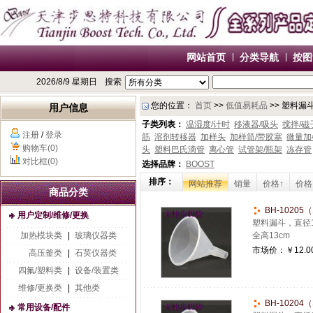
网站首页
分类导航
按图
2026/8/9 星期日
搜索
您的位置：
首页
>>
低值易耗品
>> 塑料漏斗
用户信息
子类列表：
温湿度/计时
移液器/吸头
搅拌/磁
注册
/
登录
筋
溶剂转移器
加样头
加样筒/带胶塞
微量加
购物车(0)
头
塑料巴氏滴管
离心管
试管架/瓶架
冻存管
对比框(0)
选择品牌：
BOOST
排序：
网站推荐
销量
价格↑
价格
商品分类
BH-1020
用户定制/维修/更换
塑料漏斗，直径1
加热模块类
|
玻璃仪器类
全高13cm
市场价：
￥12.0
高压釜类
|
石英仪器类
四氟/塑料类
|
设备/装置类
维修/更换类
|
其他类
BH-1020
常用设备/配件