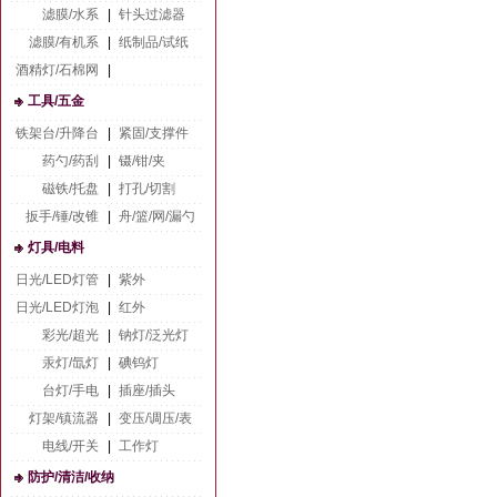
滤膜/水系
|
针头过滤器
滤膜/有机系
|
纸制品/试纸
酒精灯/石棉网
|
工具/五金
铁架台/升降台
|
紧固/支撑件
药勺/药刮
|
镊/钳/夹
磁铁/托盘
|
打孔/切割
扳手/锤/改锥
|
舟/篮/网/漏勺
灯具/电料
日光/LED灯管
|
紫外
日光/LED灯泡
|
红外
彩光/超光
|
钠灯/泛光灯
汞灯/氙灯
|
碘钨灯
台灯/手电
|
插座/插头
灯架/镇流器
|
变压/调压/表
电线/开关
|
工作灯
防护/清洁/收纳