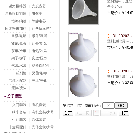
塑料漏斗，直径1
磁力搅拌器
|
光反应器
全高14cm
市场价：
￥14.6
层析板切割器
|
电化学
错流/纳滤
|
除静电器
固体粉末加料
|
化学反应箱*
显微/电镜
|
紫外/薄层
BH-1020
塑料加料漏斗，
液氮/低温
|
红外/旋光
市场价：
￥40.4
泵车/推车
|
电热/吹风
架子/梯子
|
真空/压力
气泵/水泵
|
旋蒸仪配件
BH-1020
试剂柜
|
灭菌/消毒
塑料加料漏斗，
气体分配器
|
冲压/冲孔
市场价：
￥32.0
流体/接头
|
分子模型
入门套装
|
有机套装
第1页/共1页 页面跳转：
纳米套装
|
有机套装/大号
1
生化套装
|
晶体套装
非金属配件
|
晶体套装/大号