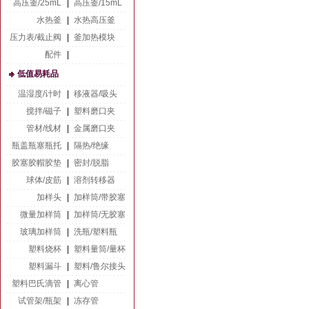
高压釜/25mL
|
高压釜/15mL
水热釜
|
水热高压釜
压力表/截止阀
|
釜加热模块
配件
|
低值易耗品
温湿度/计时
|
移液器/吸头
搅拌/磁子
|
塑料磨口夹
管材/线材
|
金属磨口夹
瓶盖瓶塞瓶托
|
隔热/绝缘
胶塞胶帽胶垫
|
密封/脱脂
球体/皮筋
|
溶剂转移器
加样头
|
加样筒/带胶塞
微量加样筒
|
加样筒/无胶塞
玻璃加样筒
|
洗瓶/塑料瓶
塑料烧杯
|
塑料量筒/量杯
塑料漏斗
|
塑料/鲁尔接头
塑料巴氏滴管
|
离心管
试管架/瓶架
|
冻存管