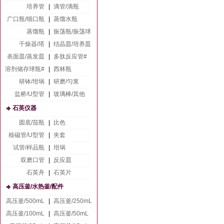
培养管
|
滴管/滴瓶
广口瓶/细口瓶
|
蒸馏水瓶
蒸馏瓶
|
振荡瓶/振荡球
干燥器/塔
|
结晶皿/培养皿
表面皿/蒸发皿
|
多肽反应管#
溶剂储存球瓶#
|
西林瓶
研钵/坩埚
|
研磨/匀浆
盐桥/U型管
|
玻璃棒/其他
石英仪器
圆底/茄瓶
|
比色
核磁管/U型管
|
夹套
试管/样品瓶
|
坩埚
双磨口管
|
反应皿
石英舟
|
石英片
高压釜/水热釜/配件
高压釜/500mL
|
高压釜/250mL
高压釜/100mL
|
高压釜/50mL