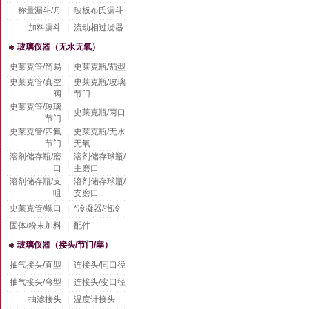
称量漏斗/舟
|
玻板布氏漏斗
加料漏斗
|
流动相过滤器
玻璃仪器（无水无氧）
史莱克管/简易
|
史莱克瓶/茄型
史莱克管/真空
史莱克瓶/玻璃
|
阀
节门
史莱克管/玻璃
史莱克瓶/两口
|
节门
史莱克管/四氟
史莱克瓶/无水
|
节门
无氧
溶剂储存瓶/磨
溶剂储存球瓶/
|
口
主磨口
溶剂储存瓶/支
溶剂储存球瓶/
|
咀
支磨口
史莱克管/螺口
|
*冷凝器/指冷
固体/粉末加料
|
配件
玻璃仪器（接头/节门/塞）
抽气接头/直型
|
连接头/同口径
抽气接头/弯型
|
连接头/变口径
抽滤接头
|
温度计接头