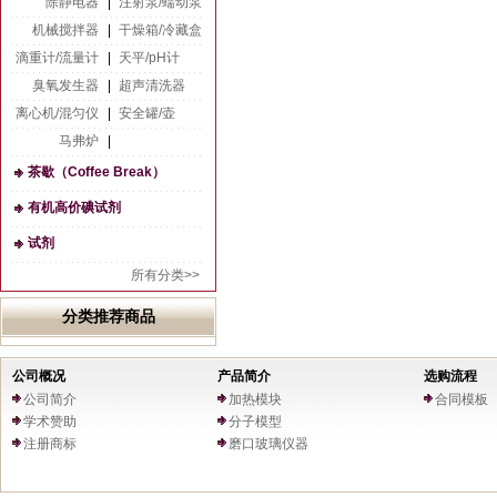
除静电器
|
注射泵/蠕动泵
机械搅拌器
|
干燥箱/冷藏盒
滴重计/流量计
|
天平/pH计
臭氧发生器
|
超声清洗器
离心机/混匀仪
|
安全罐/壶
马弗炉
|
茶歇（Coffee Break）
有机高价碘试剂
试剂
所有分类>>
分类推荐商品
公司概况
产品简介
选购流程
公司简介
加热模块
合同模板
学术赞助
分子模型
注册商标
磨口玻璃仪器