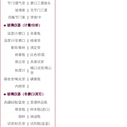
节门/通气管
|
磨口三通接头
玻璃塞
|
无节门三通
四氟节门塞
|
弹簧/卡
玻璃仪器（计量/分析）
温度计/磨口
|
容量瓶
温度计/非磨口
|
移液管
量筒/量杯
|
滴定管
称量瓶
|
比色管/皿
熔点管
|
具塞试管
螺口试管/离心
粘度计
|
管
吸收管/氧化管
|
碘量瓶
内插管
|
玻璃仪器（非磨口/其它）
高硼硅瓶/盖垫
|
普通样品瓶
锥形瓶
|
样本瓶(进口)
烧杯
|
抽滤瓶
试管/杜氏管
|
试剂瓶(蓝盖)