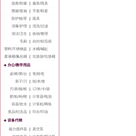
急救/防爆
|
服装/雨具
围裙/套袖
|
手套/鞋套
防护镜/罩
|
面具
消毒/护理
|
清洗/过滤
清洁/卫生
|
收纳/整理
毛刷
|
自封/铝箔袋
塑料/不锈钢盆
|
水桶/碱缸
废液桶/氟化桶
|
垃圾袋/垃圾桶
办公/教学用品
桌/椅/凳/台
|
笔/粉笔
剪子/刀
|
纸/本/签
尺/表/镜/框
|
订/夹/卡/袋
胶/粘/钩/楔
|
计算器/电池
容器/饮水
|
计算机/网络
奖品/纪念品
|
印台/印油
设备代销
磁力搅拌器
|
真空泵