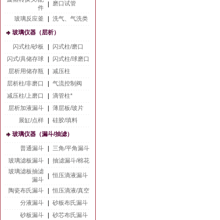
磨口试管
|
件
玻璃反应釜
|
洗气、气洗类
玻璃仪器（层析）
闪式柱/砂板
|
闪式柱/磨口
闪式/具储存球
|
闪式柱/球磨口
层析用储存瓶
|
减压柱
层析柱/非磨口
|
气流控制阀
减压柱/上磨口
|
滴管柱*
层析加液漏斗
|
薄层板/玻片
展缸/点样
|
硅胶/填料
玻璃仪器（漏斗/抽滤）
普通漏斗
|
三角/平角漏斗
玻璃滤板漏斗
|
抽滤漏斗/棉花
玻璃滤板抽滤
恒压滴液漏斗
|
漏斗
陶瓷布氏漏斗
|
恒压滴液/真空
分液漏斗
|
砂板布氏漏斗
砂板漏斗
|
砂芯布氏漏斗