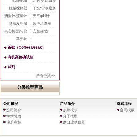
除静电器
|
注射泵/蠕动泵
机械搅拌器
|
干燥箱/冷藏盒
滴重计/流量计
|
天平/pH计
臭氧发生器
|
超声清洗器
离心机/混匀仪
|
安全罐/壶
马弗炉
|
茶歇（Coffee Break）
有机高价碘试剂
试剂
所有分类>>
分类推荐商品
公司概况
产品简介
选购流程
公司简介
加热模块
合同模板
学术赞助
分子模型
注册商标
磨口玻璃仪器