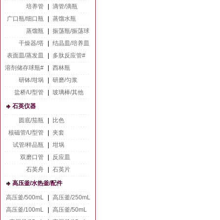
培养管
|
滴管/滴瓶
广口瓶/细口瓶
|
蒸馏水瓶
蒸馏瓶
|
振荡瓶/振荡球
干燥器/塔
|
结晶皿/培养皿
表面皿/蒸发皿
|
多肽反应管#
溶剂储存球瓶#
|
西林瓶
研钵/坩埚
|
研磨/匀浆
盐桥/U型管
|
玻璃棒/其他
石英仪器
圆底/茄瓶
|
比色
核磁管/U型管
|
夹套
试管/样品瓶
|
坩埚
双磨口管
|
反应皿
石英舟
|
石英片
高压釜/水热釜/配件
高压釜/500mL
|
高压釜/250mL
高压釜/100mL
|
高压釜/50mL