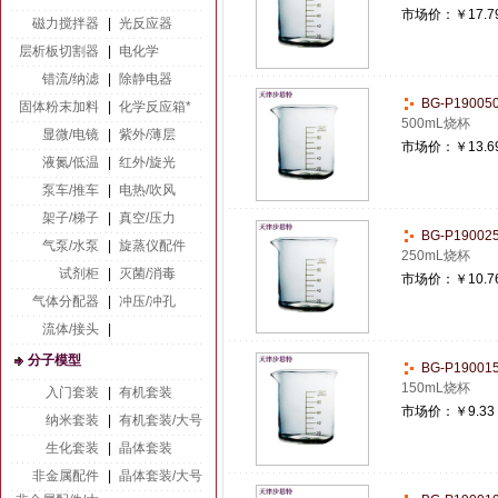
市场价：
￥17.7
磁力搅拌器
|
光反应器
层析板切割器
|
电化学
错流/纳滤
|
除静电器
BG-P1900
固体粉末加料
|
化学反应箱*
500mL烧杯
显微/电镜
|
紫外/薄层
市场价：
￥13.6
液氮/低温
|
红外/旋光
泵车/推车
|
电热/吹风
架子/梯子
|
真空/压力
BG-P1900
气泵/水泵
|
旋蒸仪配件
250mL烧杯
试剂柜
|
灭菌/消毒
市场价：
￥10.7
气体分配器
|
冲压/冲孔
流体/接头
|
分子模型
BG-P1900
150mL烧杯
入门套装
|
有机套装
市场价：
￥9.33
纳米套装
|
有机套装/大号
生化套装
|
晶体套装
非金属配件
|
晶体套装/大号