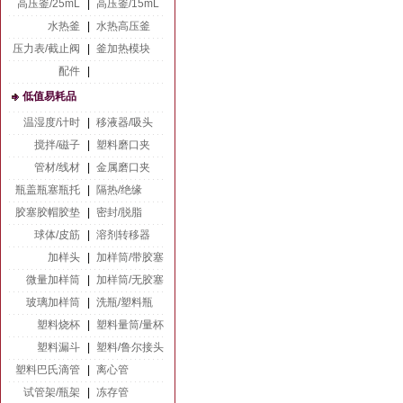
高压釜/25mL
|
高压釜/15mL
水热釜
|
水热高压釜
压力表/截止阀
|
釜加热模块
配件
|
低值易耗品
温湿度/计时
|
移液器/吸头
搅拌/磁子
|
塑料磨口夹
管材/线材
|
金属磨口夹
瓶盖瓶塞瓶托
|
隔热/绝缘
胶塞胶帽胶垫
|
密封/脱脂
球体/皮筋
|
溶剂转移器
加样头
|
加样筒/带胶塞
微量加样筒
|
加样筒/无胶塞
玻璃加样筒
|
洗瓶/塑料瓶
塑料烧杯
|
塑料量筒/量杯
塑料漏斗
|
塑料/鲁尔接头
塑料巴氏滴管
|
离心管
试管架/瓶架
|
冻存管