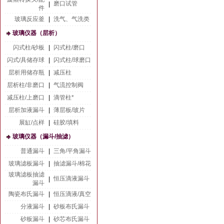
磨口试管
|
件
玻璃反应釜
|
洗气、气洗类
玻璃仪器（层析）
闪式柱/砂板
|
闪式柱/磨口
闪式/具储存球
|
闪式柱/球磨口
层析用储存瓶
|
减压柱
层析柱/非磨口
|
气流控制阀
减压柱/上磨口
|
滴管柱*
层析加液漏斗
|
薄层板/玻片
展缸/点样
|
硅胶/填料
玻璃仪器（漏斗/抽滤）
普通漏斗
|
三角/平角漏斗
玻璃滤板漏斗
|
抽滤漏斗/棉花
玻璃滤板抽滤
恒压滴液漏斗
|
漏斗
陶瓷布氏漏斗
|
恒压滴液/真空
分液漏斗
|
砂板布氏漏斗
砂板漏斗
|
砂芯布氏漏斗