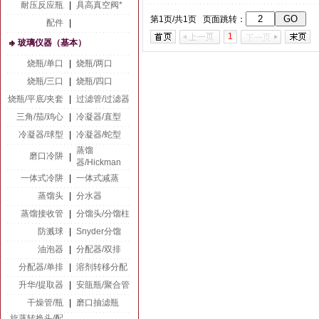
耐压反应瓶
|
具高真空阀*
第1页/共1页 页面跳转：
配件
|
1
玻璃仪器（基本）
烧瓶/单口
|
烧瓶/两口
烧瓶/三口
|
烧瓶/四口
烧瓶/平底/夹套
|
过滤管/过滤器
三角/茄/鸡心
|
冷凝器/直型
冷凝器/球型
|
冷凝器/蛇型
蒸馏
磨口冷阱
|
器/Hickman
一体式冷阱
|
一体式减蒸
蒸馏头
|
分水器
蒸馏接收管
|
分馏头/分馏柱
防溅球
|
Snyder分馏
油泡器
|
分配器/双排
分配器/单排
|
溶剂转移分配
升华/提取器
|
安瓿瓶/聚合管
干燥管/瓶
|
磨口抽滤瓶
旋蒸转换头/配