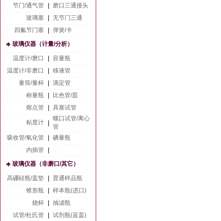
节门/通气管
|
磨口三通接头
玻璃塞
|
无节门三通
四氟节门塞
|
弹簧/卡
玻璃仪器（计量/分析）
温度计/磨口
|
容量瓶
温度计/非磨口
|
移液管
量筒/量杯
|
滴定管
称量瓶
|
比色管/皿
熔点管
|
具塞试管
螺口试管/离心
粘度计
|
管
吸收管/氧化管
|
碘量瓶
内插管
|
玻璃仪器（非磨口/其它）
高硼硅瓶/盖垫
|
普通样品瓶
锥形瓶
|
样本瓶(进口)
烧杯
|
抽滤瓶
试管/杜氏管
|
试剂瓶(蓝盖)