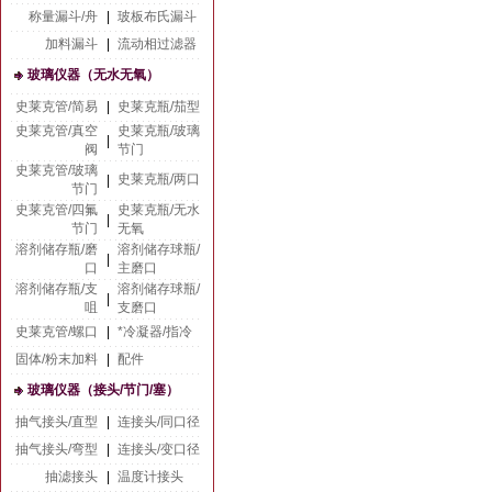
称量漏斗/舟
|
玻板布氏漏斗
加料漏斗
|
流动相过滤器
玻璃仪器（无水无氧）
史莱克管/简易
|
史莱克瓶/茄型
史莱克管/真空
史莱克瓶/玻璃
|
阀
节门
史莱克管/玻璃
史莱克瓶/两口
|
节门
史莱克管/四氟
史莱克瓶/无水
|
节门
无氧
溶剂储存瓶/磨
溶剂储存球瓶/
|
口
主磨口
溶剂储存瓶/支
溶剂储存球瓶/
|
咀
支磨口
史莱克管/螺口
|
*冷凝器/指冷
固体/粉末加料
|
配件
玻璃仪器（接头/节门/塞）
抽气接头/直型
|
连接头/同口径
抽气接头/弯型
|
连接头/变口径
抽滤接头
|
温度计接头