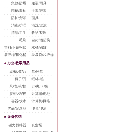
急救/防爆
|
服装/雨具
围裙/套袖
|
手套/鞋套
防护镜/罩
|
面具
消毒/护理
|
清洗/过滤
清洁/卫生
|
收纳/整理
毛刷
|
自封/铝箔袋
塑料/不锈钢盆
|
水桶/碱缸
废液桶/氟化桶
|
垃圾袋/垃圾桶
办公/教学用品
桌/椅/凳/台
|
笔/粉笔
剪子/刀
|
纸/本/签
尺/表/镜/框
|
订/夹/卡/袋
胶/粘/钩/楔
|
计算器/电池
容器/饮水
|
计算机/网络
奖品/纪念品
|
印台/印油
设备代销
磁力搅拌器
|
真空泵