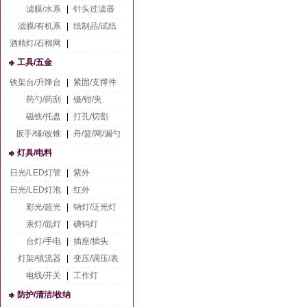
滤膜/水系
|
针头过滤器
滤膜/有机系
|
纸制品/试纸
酒精灯/石棉网
|
工具/五金
铁架台/升降台
|
紧固/支撑件
药勺/药刮
|
镊/钳/夹
磁铁/托盘
|
打孔/切割
扳手/锤/改锥
|
舟/篮/网/漏勺
灯具/电料
日光/LED灯管
|
紫外
日光/LED灯泡
|
红外
彩光/超光
|
钠灯/泛光灯
汞灯/氙灯
|
碘钨灯
台灯/手电
|
插座/插头
灯架/镇流器
|
变压/调压/表
电线/开关
|
工作灯
防护/清洁/收纳