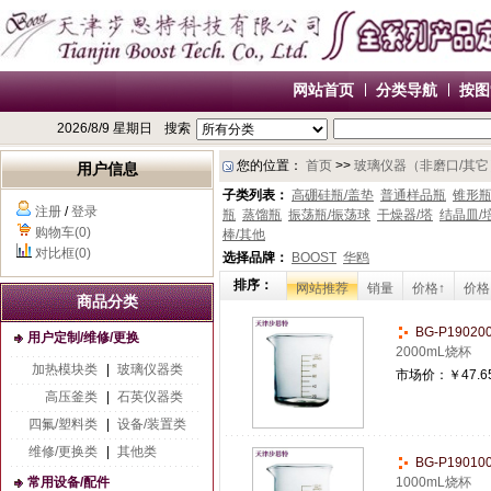
网站首页
分类导航
按图
2026/8/9 星期日
搜索
您的位置：
首页
>>
玻璃仪器（非磨口/其它
用户信息
子类列表：
高硼硅瓶/盖垫
普通样品瓶
锥形
注册
/
登录
瓶
蒸馏瓶
振荡瓶/振荡球
干燥器/塔
结晶皿/
购物车(0)
棒/其他
对比框(0)
选择品牌：
BOOST
华鸥
排序：
网站推荐
销量
价格↑
价格
商品分类
BG-P1902
用户定制/维修/更换
2000mL烧杯
加热模块类
|
玻璃仪器类
市场价：
￥47.6
高压釜类
|
石英仪器类
四氟/塑料类
|
设备/装置类
维修/更换类
|
其他类
BG-P1901
常用设备/配件
1000mL烧杯