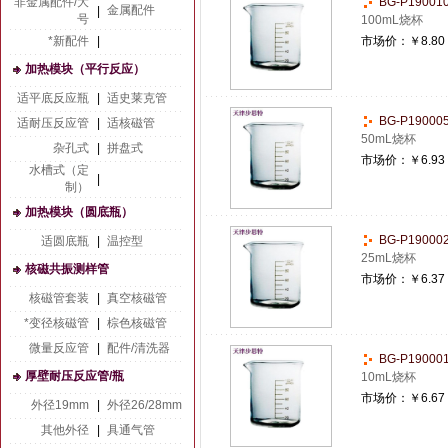
非金属配件/大
BG-P1900
金属配件
|
号
100mL烧杯
*新配件
|
市场价：
￥8.80
加热模块（平行反应）
适平底反应瓶
|
适史莱克管
BG-P1900
适耐压反应管
|
适核磁管
50mL烧杯
杂孔式
|
拼盘式
市场价：
￥6.93
水槽式（定
|
制）
加热模块（圆底瓶）
BG-P1900
适圆底瓶
|
温控型
25mL烧杯
核磁共振测样管
市场价：
￥6.37
核磁管套装
|
真空核磁管
*变径核磁管
|
棕色核磁管
微量反应管
|
配件/清洗器
BG-P1900
厚壁耐压反应管/瓶
10mL烧杯
市场价：
￥6.67
外径19mm
|
外径26/28mm
其他外径
|
具通气管