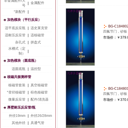
非金属配件/大
金属配件
|
号
*新配件
|
加热模块（平行反应）
BG-C1848
适平底反应瓶
|
适史莱克管
四氟节门，砂板
适耐压反应管
|
适核磁管
市场价：
￥379.
杂孔式
|
拼盘式
水槽式（定
|
制）
加热模块（圆底瓶）
适圆底瓶
|
温控型
核磁共振测样管
核磁管套装
|
真空核磁管
BG-C1848
*变径核磁管
|
棕色核磁管
四氟节门，砂板
微量反应管
|
配件/清洗器
市场价：
￥370.
厚壁耐压反应管/瓶
外径19mm
|
外径26/28mm
其他外径
|
具通气管