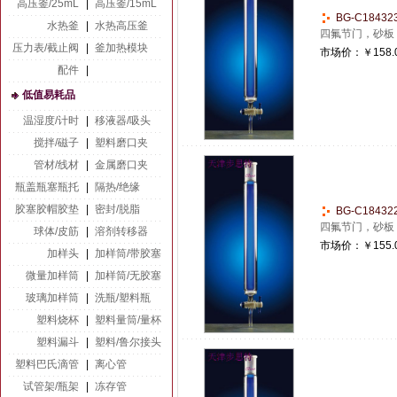
高压釜/25mL
|
高压釜/15mL
BG-C1843
水热釜
|
水热高压釜
四氟节门，砂板
压力表/截止阀
|
釜加热模块
市场价：
￥158.
配件
|
低值易耗品
温湿度/计时
|
移液器/吸头
搅拌/磁子
|
塑料磨口夹
管材/线材
|
金属磨口夹
瓶盖瓶塞瓶托
|
隔热/绝缘
胶塞胶帽胶垫
|
密封/脱脂
BG-C1843
四氟节门，砂板
球体/皮筋
|
溶剂转移器
市场价：
￥155.
加样头
|
加样筒/带胶塞
微量加样筒
|
加样筒/无胶塞
玻璃加样筒
|
洗瓶/塑料瓶
塑料烧杯
|
塑料量筒/量杯
塑料漏斗
|
塑料/鲁尔接头
塑料巴氏滴管
|
离心管
试管架/瓶架
|
冻存管