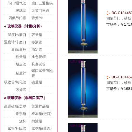
节门/通气管
|
磨口三通接头
玻璃塞
|
无节门三通
BG-C1844
四氟节门塞
|
弹簧/卡
四氟节门，砂板
市场价：
￥171.
玻璃仪器（计量/分析）
温度计/磨口
|
容量瓶
温度计/非磨口
|
移液管
量筒/量杯
|
滴定管
称量瓶
|
比色管/皿
熔点管
|
具塞试管
螺口试管/离心
粘度计
|
管
BG-C1844
吸收管/氧化管
|
碘量瓶
四氟节门，砂板
市场价：
￥168.
内插管
|
玻璃仪器（非磨口/其它）
高硼硅瓶/盖垫
|
普通样品瓶
锥形瓶
|
样本瓶(进口)
烧杯
|
抽滤瓶
试管/杜氏管
|
试剂瓶(蓝盖)