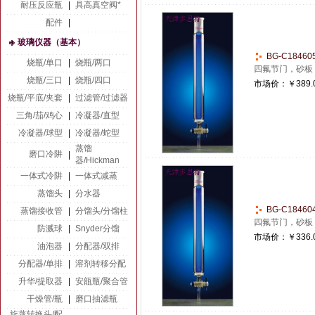
耐压反应瓶
|
具高真空阀*
配件
|
玻璃仪器（基本）
BG-C1846
烧瓶/单口
|
烧瓶/两口
四氟节门，砂板
烧瓶/三口
|
烧瓶/四口
市场价：
￥389.
烧瓶/平底/夹套
|
过滤管/过滤器
三角/茄/鸡心
|
冷凝器/直型
冷凝器/球型
|
冷凝器/蛇型
蒸馏
磨口冷阱
|
器/Hickman
一体式冷阱
|
一体式减蒸
蒸馏头
|
分水器
BG-C1846
蒸馏接收管
|
分馏头/分馏柱
四氟节门，砂板
防溅球
|
Snyder分馏
市场价：
￥336.
油泡器
|
分配器/双排
分配器/单排
|
溶剂转移分配
升华/提取器
|
安瓿瓶/聚合管
干燥管/瓶
|
磨口抽滤瓶
旋蒸转换头/配