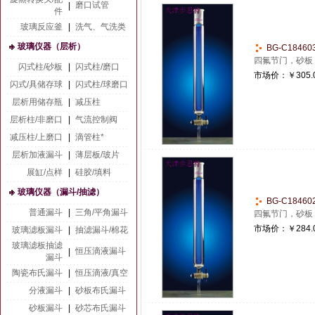
磨口试管
|
件
玻璃反应釜
|
洗气、气洗类
玻璃仪器（层析）
BG-C1846
四氟节门，砂板
闪式柱/砂板
|
闪式柱/磨口
市场价：
￥305.
闪式/具储存球
|
闪式柱/球磨口
层析用储存瓶
|
减压柱
层析柱/非磨口
|
气流控制阀
减压柱/上磨口
|
滴管柱*
层析加液漏斗
|
薄层板/玻片
展缸/点样
|
硅胶/填料
玻璃仪器（漏斗/抽滤）
BG-C1846
普通漏斗
|
三角/平角漏斗
四氟节门，砂板
市场价：
￥284.
玻璃滤板漏斗
|
抽滤漏斗/棉花
玻璃滤板抽滤
恒压滴液漏斗
|
漏斗
陶瓷布氏漏斗
|
恒压滴液/真空
分液漏斗
|
砂板布氏漏斗
砂板漏斗
|
砂芯布氏漏斗