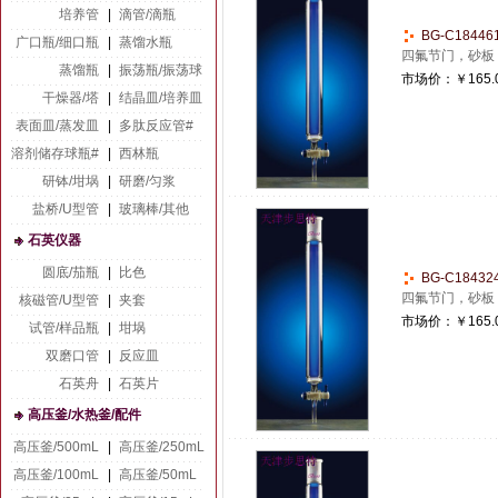
培养管
|
滴管/滴瓶
BG-C1844
广口瓶/细口瓶
|
蒸馏水瓶
四氟节门，砂板
蒸馏瓶
|
振荡瓶/振荡球
市场价：
￥165.
干燥器/塔
|
结晶皿/培养皿
表面皿/蒸发皿
|
多肽反应管#
溶剂储存球瓶#
|
西林瓶
研钵/坩埚
|
研磨/匀浆
盐桥/U型管
|
玻璃棒/其他
石英仪器
圆底/茄瓶
|
比色
BG-C1843
四氟节门，砂板
核磁管/U型管
|
夹套
市场价：
￥165.
试管/样品瓶
|
坩埚
双磨口管
|
反应皿
石英舟
|
石英片
高压釜/水热釜/配件
高压釜/500mL
|
高压釜/250mL
高压釜/100mL
|
高压釜/50mL