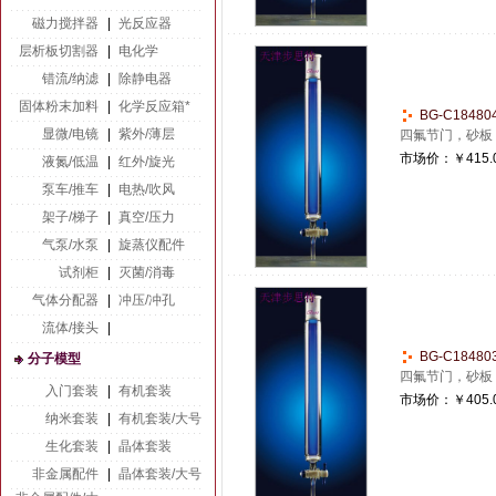
磁力搅拌器
|
光反应器
层析板切割器
|
电化学
错流/纳滤
|
除静电器
固体粉末加料
|
化学反应箱*
BG-C1848
显微/电镜
|
紫外/薄层
四氟节门，砂板
市场价：
￥415.
液氮/低温
|
红外/旋光
泵车/推车
|
电热/吹风
架子/梯子
|
真空/压力
气泵/水泵
|
旋蒸仪配件
试剂柜
|
灭菌/消毒
气体分配器
|
冲压/冲孔
流体/接头
|
BG-C1848
分子模型
四氟节门，砂板
入门套装
|
有机套装
市场价：
￥405.
纳米套装
|
有机套装/大号
生化套装
|
晶体套装
非金属配件
|
晶体套装/大号