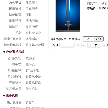
急救/防爆
|
服装/雨具
四氟节门，砂板
市场价：
￥151.
围裙/套袖
|
手套/鞋套
防护镜/罩
|
面具
消毒/护理
|
清洗/过滤
清洁/卫生
|
收纳/整理
毛刷
|
自封/铝箔袋
塑料/不锈钢盆
|
水桶/碱缸
第1页/共2页 页面跳转：
废液桶/氟化桶
|
垃圾袋/垃圾桶
1
2
办公/教学用品
桌/椅/凳/台
|
笔/粉笔
剪子/刀
|
纸/本/签
尺/表/镜/框
|
订/夹/卡/袋
胶/粘/钩/楔
|
计算器/电池
容器/饮水
|
计算机/网络
奖品/纪念品
|
印台/印油
设备代销
磁力搅拌器
|
真空泵