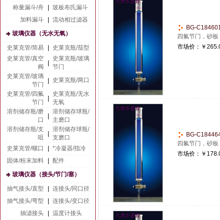
称量漏斗/舟
|
玻板布氏漏斗
加料漏斗
|
流动相过滤器
BG-C1846
玻璃仪器（无水无氧）
四氟节门，砂板
市场价：
￥265.
史莱克管/简易
|
史莱克瓶/茄型
史莱克管/真空
史莱克瓶/玻璃
|
阀
节门
史莱克管/玻璃
史莱克瓶/两口
|
节门
史莱克管/四氟
史莱克瓶/无水
|
节门
无氧
溶剂储存瓶/磨
溶剂储存球瓶/
|
口
主磨口
溶剂储存瓶/支
溶剂储存球瓶/
|
BG-C1844
咀
支磨口
四氟节门，砂板
史莱克管/螺口
|
*冷凝器/指冷
市场价：
￥178.
固体/粉末加料
|
配件
玻璃仪器（接头/节门/塞）
抽气接头/直型
|
连接头/同口径
抽气接头/弯型
|
连接头/变口径
抽滤接头
|
温度计接头