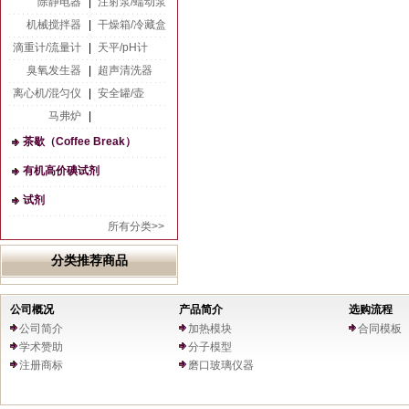
除静电器
|
注射泵/蠕动泵
机械搅拌器
|
干燥箱/冷藏盒
滴重计/流量计
|
天平/pH计
臭氧发生器
|
超声清洗器
离心机/混匀仪
|
安全罐/壶
马弗炉
|
茶歇（Coffee Break）
有机高价碘试剂
试剂
所有分类>>
分类推荐商品
公司概况
产品简介
选购流程
公司简介
加热模块
合同模板
学术赞助
分子模型
注册商标
磨口玻璃仪器