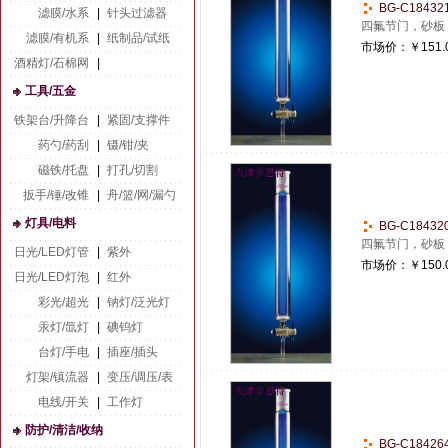
BG-C1843
滤膜/水系
|
针头过滤器
四氟节门，砂板
滤膜/有机系
|
纸制品/试纸
市场价：
￥151.
酒精灯/石棉网
|
工具/五金
铁架台/升降台
|
紧固/支撑件
药勺/药刮
|
镊/钳/夹
磁铁/托盘
|
打孔/切割
扳手/锤/改锥
|
舟/篮/网/漏勺
灯具/电料
BG-C1843
四氟节门，砂板
日光/LED灯管
|
紫外
市场价：
￥150.
日光/LED灯泡
|
红外
彩光/超光
|
钠灯/泛光灯
汞灯/氙灯
|
碘钨灯
台灯/手电
|
插座/插头
灯架/镇流器
|
变压/调压/表
电线/开关
|
工作灯
防护/清洁/收纳
BG-C1842