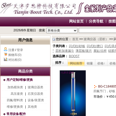
网站首页
分类导航
按图
2026/8/9 星期日
搜索
您的位置：
首页
>>
玻璃仪器（层析）
>> 
用户信息
子类列表：
闪式柱/砂板
闪式柱/磨口
闪式/具
注册
/
登录
*
层析加液漏斗
薄层板/玻片
展缸/点样
硅胶
购物车(0)
选择品牌：
BOOST
对比框(0)
排序：
网站推荐
销量
价格↑
价格
商品分类
用户定制/维修/更换
BG-C1848
加热模块类
|
玻璃仪器类
四氟节门，砂板
高压釜类
|
石英仪器类
市场价：
￥450.
四氟/塑料类
|
设备/装置类
维修/更换类
|
其他类
常用设备/配件