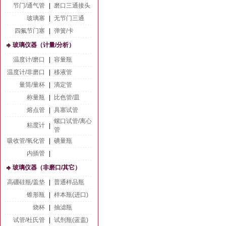
节门/通气管
|
磨口三通接头
玻璃塞
|
无节门三通
四氟节门塞
|
弹簧/卡
玻璃仪器（计量/分析）
温度计/磨口
|
容量瓶
温度计/非磨口
|
移液管
量筒/量杯
|
滴定管
称量瓶
|
比色管/皿
熔点管
|
具塞试管
螺口试管/离心
粘度计
|
管
吸收管/氧化管
|
碘量瓶
内插管
|
玻璃仪器（非磨口/其它）
高硼硅瓶/盖垫
|
普通样品瓶
锥形瓶
|
样本瓶(进口)
烧杯
|
抽滤瓶
试管/杜氏管
|
试剂瓶(蓝盖)