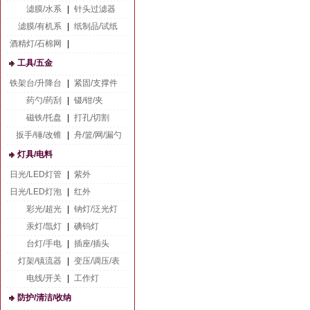
滤膜/水系
|
针头过滤器
滤膜/有机系
|
纸制品/试纸
酒精灯/石棉网
|
工具/五金
铁架台/升降台
|
紧固/支撑件
药勺/药刮
|
镊/钳/夹
磁铁/托盘
|
打孔/切割
扳手/锤/改锥
|
舟/篮/网/漏勺
灯具/电料
日光/LED灯管
|
紫外
日光/LED灯泡
|
红外
彩光/超光
|
钠灯/泛光灯
汞灯/氙灯
|
碘钨灯
台灯/手电
|
插座/插头
灯架/镇流器
|
变压/调压/表
电线/开关
|
工作灯
防护/清洁/收纳