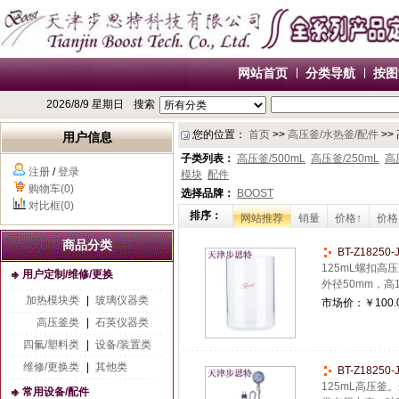
网站首页
分类导航
按图
2026/8/9 星期日
搜索
您的位置：
首页
>>
高压釜/水热釜/配件
>>
用户信息
子类列表：
高压釜/500mL
高压釜/250mL
高
注册
/
登录
模块
配件
购物车(0)
选择品牌：
BOOST
对比框(0)
排序：
网站推荐
销量
价格↑
价格
商品分类
BT-Z1825
125mL螺扣高
用户定制/维修/更换
外径50mm，高1
加热模块类
|
玻璃仪器类
市场价：
￥100.
高压釜类
|
石英仪器类
四氟/塑料类
|
设备/装置类
维修/更换类
|
其他类
BT-Z1825
125mL高压釜
常用设备/配件