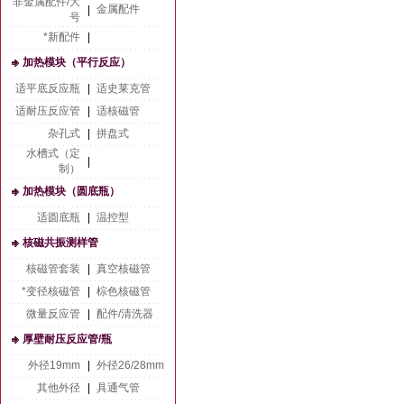
非金属配件/大
金属配件
|
号
*新配件
|
加热模块（平行反应）
适平底反应瓶
|
适史莱克管
适耐压反应管
|
适核磁管
杂孔式
|
拼盘式
水槽式（定
|
制）
加热模块（圆底瓶）
适圆底瓶
|
温控型
核磁共振测样管
核磁管套装
|
真空核磁管
*变径核磁管
|
棕色核磁管
微量反应管
|
配件/清洗器
厚壁耐压反应管/瓶
外径19mm
|
外径26/28mm
其他外径
|
具通气管