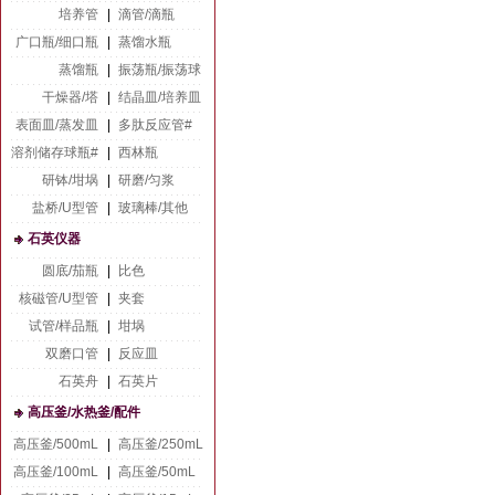
培养管
|
滴管/滴瓶
广口瓶/细口瓶
|
蒸馏水瓶
蒸馏瓶
|
振荡瓶/振荡球
干燥器/塔
|
结晶皿/培养皿
表面皿/蒸发皿
|
多肽反应管#
溶剂储存球瓶#
|
西林瓶
研钵/坩埚
|
研磨/匀浆
盐桥/U型管
|
玻璃棒/其他
石英仪器
圆底/茄瓶
|
比色
核磁管/U型管
|
夹套
试管/样品瓶
|
坩埚
双磨口管
|
反应皿
石英舟
|
石英片
高压釜/水热釜/配件
高压釜/500mL
|
高压釜/250mL
高压釜/100mL
|
高压釜/50mL