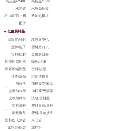
高压釜/25mL
|
高压釜/15mL
水热釜
|
水热高压釜
压力表/截止阀
|
釜加热模块
配件
|
低值易耗品
温湿度/计时
|
移液器/吸头
搅拌/磁子
|
塑料磨口夹
管材/线材
|
金属磨口夹
瓶盖瓶塞瓶托
|
隔热/绝缘
胶塞胶帽胶垫
|
密封/脱脂
球体/皮筋
|
溶剂转移器
加样头
|
加样筒/带胶塞
微量加样筒
|
加样筒/无胶塞
玻璃加样筒
|
洗瓶/塑料瓶
塑料烧杯
|
塑料量筒/量杯
塑料漏斗
|
塑料/鲁尔接头
塑料巴氏滴管
|
离心管
试管架/瓶架
|
冻存管