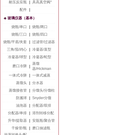
耐压反应瓶
|
具高真空阀*
配件
|
玻璃仪器（基本）
烧瓶/单口
|
烧瓶/两口
烧瓶/三口
|
烧瓶/四口
烧瓶/平底/夹套
|
过滤管/过滤器
三角/茄/鸡心
|
冷凝器/直型
冷凝器/球型
|
冷凝器/蛇型
蒸馏
磨口冷阱
|
器/Hickman
一体式冷阱
|
一体式减蒸
蒸馏头
|
分水器
蒸馏接收管
|
分馏头/分馏柱
防溅球
|
Snyder分馏
油泡器
|
分配器/双排
分配器/单排
|
溶剂转移分配
升华/提取器
|
安瓿瓶/聚合管
干燥管/瓶
|
磨口抽滤瓶
旋蒸转换头/配