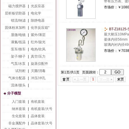
带有压力表、玻
磁力搅拌器
|
光反应器
市场价：
￥1080
层析板切割器
|
电化学
错流/纳滤
|
除静电器
固体粉末加料
|
化学反应箱*
BT-Z1812
最大耐压10M
显微/电镜
|
紫外/薄层
釜体内径56mm
液氮/低温
|
红外/旋光
玻璃内衬内径49
泵车/推车
|
电热/吹风
市场价：
￥7038
架子/梯子
|
真空/压力
气泵/水泵
|
旋蒸仪配件
试剂柜
|
灭菌/消毒
第1页/共1页 页面跳转：
气体分配器
|
冲压/冲孔
1
流体/接头
|
分子模型
入门套装
|
有机套装
纳米套装
|
有机套装/大号
生化套装
|
晶体套装
非金属配件
|
晶体套装/大号