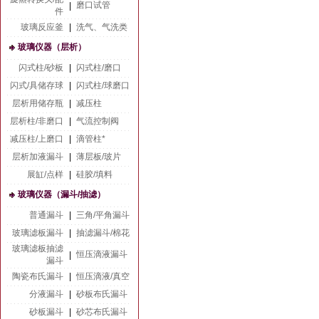
磨口试管
|
件
玻璃反应釜
|
洗气、气洗类
玻璃仪器（层析）
闪式柱/砂板
|
闪式柱/磨口
闪式/具储存球
|
闪式柱/球磨口
层析用储存瓶
|
减压柱
层析柱/非磨口
|
气流控制阀
减压柱/上磨口
|
滴管柱*
层析加液漏斗
|
薄层板/玻片
展缸/点样
|
硅胶/填料
玻璃仪器（漏斗/抽滤）
普通漏斗
|
三角/平角漏斗
玻璃滤板漏斗
|
抽滤漏斗/棉花
玻璃滤板抽滤
恒压滴液漏斗
|
漏斗
陶瓷布氏漏斗
|
恒压滴液/真空
分液漏斗
|
砂板布氏漏斗
砂板漏斗
|
砂芯布氏漏斗