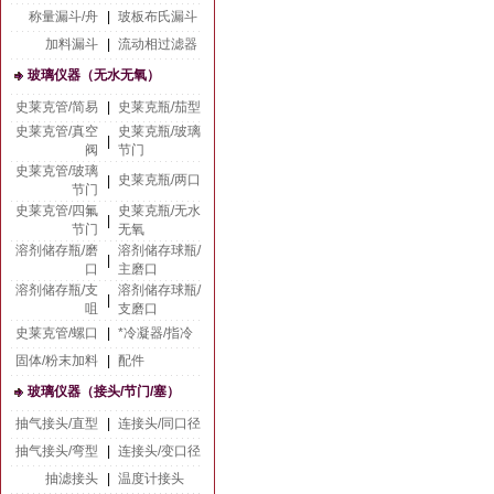
称量漏斗/舟
|
玻板布氏漏斗
加料漏斗
|
流动相过滤器
玻璃仪器（无水无氧）
史莱克管/简易
|
史莱克瓶/茄型
史莱克管/真空
史莱克瓶/玻璃
|
阀
节门
史莱克管/玻璃
史莱克瓶/两口
|
节门
史莱克管/四氟
史莱克瓶/无水
|
节门
无氧
溶剂储存瓶/磨
溶剂储存球瓶/
|
口
主磨口
溶剂储存瓶/支
溶剂储存球瓶/
|
咀
支磨口
史莱克管/螺口
|
*冷凝器/指冷
固体/粉末加料
|
配件
玻璃仪器（接头/节门/塞）
抽气接头/直型
|
连接头/同口径
抽气接头/弯型
|
连接头/变口径
抽滤接头
|
温度计接头