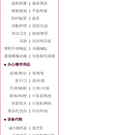
急救/防爆
|
服装/雨具
围裙/套袖
|
手套/鞋套
防护镜/罩
|
面具
消毒/护理
|
清洗/过滤
清洁/卫生
|
收纳/整理
毛刷
|
自封/铝箔袋
塑料/不锈钢盆
|
水桶/碱缸
废液桶/氟化桶
|
垃圾袋/垃圾桶
办公/教学用品
桌/椅/凳/台
|
笔/粉笔
剪子/刀
|
纸/本/签
尺/表/镜/框
|
订/夹/卡/袋
胶/粘/钩/楔
|
计算器/电池
容器/饮水
|
计算机/网络
奖品/纪念品
|
印台/印油
设备代销
磁力搅拌器
|
真空泵