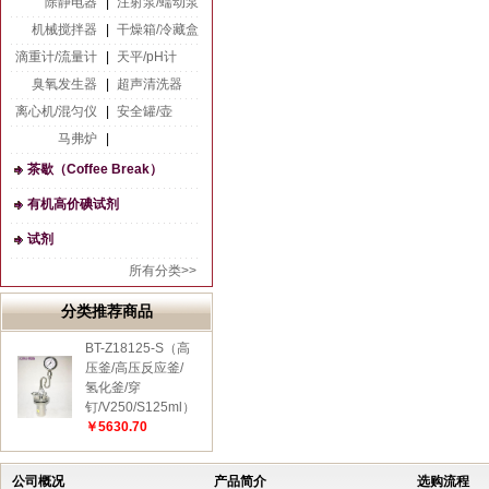
除静电器
|
注射泵/蠕动泵
机械搅拌器
|
干燥箱/冷藏盒
滴重计/流量计
|
天平/pH计
臭氧发生器
|
超声清洗器
离心机/混匀仪
|
安全罐/壶
马弗炉
|
茶歇（Coffee Break）
有机高价碘试剂
试剂
所有分类>>
分类推荐商品
BT-Z18125-S（高
压釜/高压反应釜/
氢化釜/穿
钉/V250/S125ml）
￥5630.70
公司概况
产品简介
选购流程