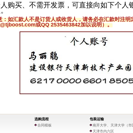
个人购买、不需开发票，可直接向如下个人
款。
意：如汇款人不是订货人或收货人，请务必在汇款时注明
r@tjboost.com或QQ 2535463842加以说明）。
选购流程
包装运输
合同模板
南开大学、天津大学（市
天津市内六区