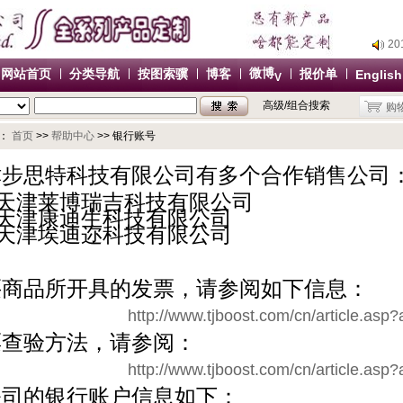
2
2
2
微博
网站首页
分类导航
按图索骥
博客
报价单
English
V
2
高级/组合搜索
购
办
2
：
首页
>>
帮助中心
>> 银行账号
2
津步思特科技有限公司有多个合作销售公司
2
天津莱博瑞吉科技有限公司
2
天津康迪生科技有限公司
办
天津埃迪迩科技有限公司
买商品所开具的发票，请参阅如下信息：
http://www.tjboost.com/cn/article.asp
票查验方法，请参阅：
http://www.tjboost.com/cn/article.asp
公司的银行账户信息如下：