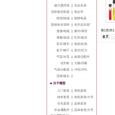
磁力搅拌器
|
光反应器
层析板切割器
|
电化学
错流/纳滤
|
除静电器
固体粉末加料
|
化学反应箱*
第1页/共
显微/电镜
|
紫外/薄层
液氮/低温
|
红外/旋光
泵车/推车
|
电热/吹风
架子/梯子
|
真空/压力
气泵/水泵
|
旋蒸仪配件
试剂柜
|
灭菌/消毒
气体分配器
|
冲压/冲孔
流体/接头
|
分子模型
入门套装
|
有机套装
纳米套装
|
有机套装/大号
生化套装
|
晶体套装
非金属配件
|
晶体套装/大号