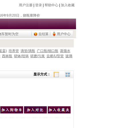
用户注册
|
登录
|
帮助中心
|
加入收藏
018年7月26日，新增除静电器
018年11月18日，新增存储卡
016年9月20日，烧瓶塞降价
物车暂时为空
去结算
用户中心
015年9月10日，调整加热模块目录
公用品，U盘/移动硬盘
018年7月26日，新增除静电器
蓝盖)
培养管
滴管/滴瓶
广口瓶/细口瓶
蒸馏水
#
西林瓶
研钵/坩埚
研磨/匀浆
盐桥/U型管
玻璃
018年11月18日，新增存储卡
016年9月20日，烧瓶塞降价
015年9月10日，调整加热模块目录
显示方式：
公用品，U盘/移动硬盘