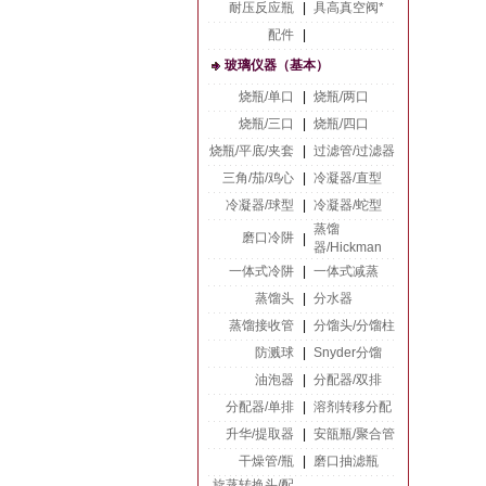
耐压反应瓶
|
具高真空阀*
配件
|
玻璃仪器（基本）
烧瓶/单口
|
烧瓶/两口
烧瓶/三口
|
烧瓶/四口
烧瓶/平底/夹套
|
过滤管/过滤器
三角/茄/鸡心
|
冷凝器/直型
冷凝器/球型
|
冷凝器/蛇型
蒸馏
磨口冷阱
|
器/Hickman
一体式冷阱
|
一体式减蒸
蒸馏头
|
分水器
蒸馏接收管
|
分馏头/分馏柱
防溅球
|
Snyder分馏
油泡器
|
分配器/双排
分配器/单排
|
溶剂转移分配
升华/提取器
|
安瓿瓶/聚合管
干燥管/瓶
|
磨口抽滤瓶
旋蒸转换头/配