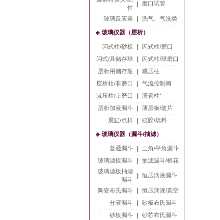
磨口试管
|
件
玻璃反应釜
|
洗气、气洗类
玻璃仪器（层析）
闪式柱/砂板
|
闪式柱/磨口
闪式/具储存球
|
闪式柱/球磨口
层析用储存瓶
|
减压柱
层析柱/非磨口
|
气流控制阀
减压柱/上磨口
|
滴管柱*
层析加液漏斗
|
薄层板/玻片
展缸/点样
|
硅胶/填料
玻璃仪器（漏斗/抽滤）
普通漏斗
|
三角/平角漏斗
玻璃滤板漏斗
|
抽滤漏斗/棉花
玻璃滤板抽滤
恒压滴液漏斗
|
漏斗
陶瓷布氏漏斗
|
恒压滴液/真空
分液漏斗
|
砂板布氏漏斗
砂板漏斗
|
砂芯布氏漏斗