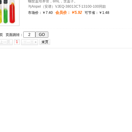
螺纹盖培养管，8mL，含盖子。
与Anpel（安谱）VJEQ-38013CT-13100-100同款
会员价：
￥5.92
市场价：
￥7.40
可节省：￥1.48
1页 页面跳转：
1