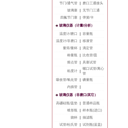
节门/通气管
|
磨口三通接头
玻璃塞
|
无节门三通
四氟节门塞
|
弹簧/卡
玻璃仪器（计量/分析）
温度计/磨口
|
容量瓶
温度计/非磨口
|
移液管
量筒/量杯
|
滴定管
称量瓶
|
比色管/皿
熔点管
|
具塞试管
螺口试管/离心
粘度计
|
管
吸收管/氧化管
|
碘量瓶
内插管
|
玻璃仪器（非磨口/其它）
高硼硅瓶/盖垫
|
普通样品瓶
锥形瓶
|
样本瓶(进口)
烧杯
|
抽滤瓶
试管/杜氏管
|
试剂瓶(蓝盖)