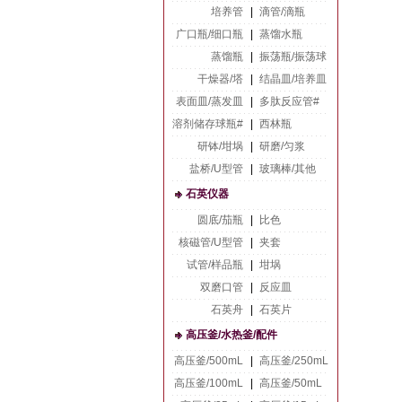
培养管
|
滴管/滴瓶
广口瓶/细口瓶
|
蒸馏水瓶
蒸馏瓶
|
振荡瓶/振荡球
干燥器/塔
|
结晶皿/培养皿
表面皿/蒸发皿
|
多肽反应管#
溶剂储存球瓶#
|
西林瓶
研钵/坩埚
|
研磨/匀浆
盐桥/U型管
|
玻璃棒/其他
石英仪器
圆底/茄瓶
|
比色
核磁管/U型管
|
夹套
试管/样品瓶
|
坩埚
双磨口管
|
反应皿
石英舟
|
石英片
高压釜/水热釜/配件
高压釜/500mL
|
高压釜/250mL
高压釜/100mL
|
高压釜/50mL