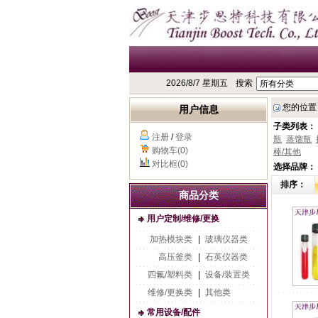
2026/8/7 星期五
搜索
您的位置
用户信息
子类列表：
注册
/
登录
瓶
蒸馏瓶
购物车(0)
棒/其他
对比框(0)
选择品牌：
排序：
商品分类
用户定制/维修/更换
加热模块类
|
玻璃仪器类
高压釜类
|
石英仪器类
四氟/塑料类
|
设备/装置类
维修/更换类
|
其他类
常用设备/配件