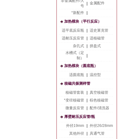
非金属配件/大
金属配件
|
号
*新配件
|
加热模块（平行反应）
适平底反应瓶
|
适史莱克管
适耐压反应管
|
适核磁管
杂孔式
|
拼盘式
水槽式（定
|
制）
加热模块（圆底瓶）
适圆底瓶
|
温控型
核磁共振测样管
核磁管套装
|
真空核磁管
*变径核磁管
|
棕色核磁管
微量反应管
|
配件/清洗器
厚壁耐压反应管/瓶
外径19mm
|
外径26/28mm
其他外径
|
具通气管