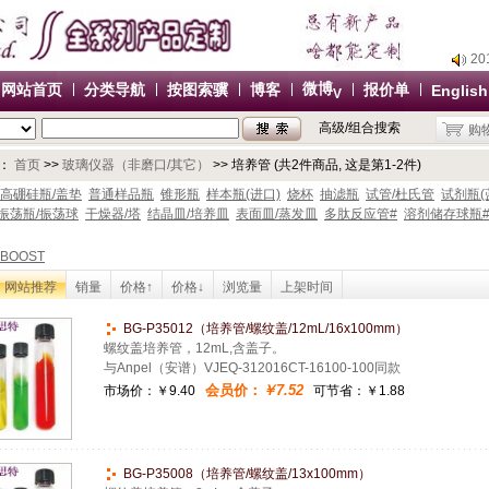
2
2
微博
网站首页
分类导航
按图索骥
博客
报价单
English
V
2
高级/组合搜索
购
2
办
：
首页
>>
玻璃仪器（非磨口/其它）
>> 培养管 (共2件商品, 这是第1-2件)
2
高硼硅瓶/盖垫
普通样品瓶
锥形瓶
样本瓶(进口)
烧杯
抽滤瓶
试管/杜氏管
试剂瓶(
振荡瓶/振荡球
干燥器/塔
结晶皿/培养皿
表面皿/蒸发皿
多肽反应管#
溶剂储存球瓶
2
2
BOOST
2
网站推荐
销量
价格↑
价格↓
浏览量
上架时间
办
BG-P35012（培养管/螺纹盖/12mL/16x100mm）
螺纹盖培养管，12mL,含盖子。
与Anpel（安谱）VJEQ-312016CT-16100-100同款
会员价：
￥7.52
市场价：
￥9.40
可节省：￥1.88
BG-P35008（培养管/螺纹盖/13x100mm）