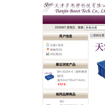
2026/8/7 星期五
搜索
您的位置
用户信息
注册
/
登录
购物车(0)
对比框(0)
最近浏览产品
BH-30204-4（塑料整理
箱/无
盖/52cm*35cm*14cm）
￥57.6
相同品牌商品
BG-