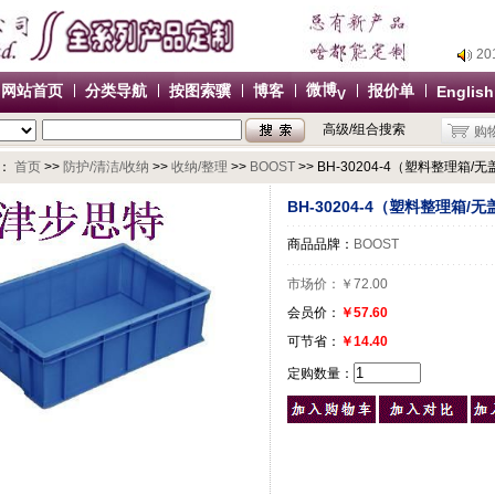
2
2
微博
网站首页
分类导航
按图索骥
博客
报价单
English
V
2
高级/组合搜索
购
2
办
：
首页
>>
防护/清洁/收纳
>>
收纳/整理
>>
BOOST
>> BH-30204-4（塑料整理箱/无盖
2
BH-30204-4（塑料整理箱/无盖
2
商品品牌：
BOOST
2
2
市场价：
￥72.00
办
会员价：
￥57.60
可节省：
￥14.40
定购数量：