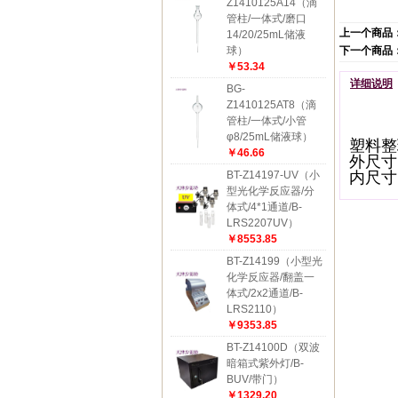
Z1410125A14（滴
管柱/一体式/磨口
上一个商品
14/20/25mL储液
球）
下一个商品
￥53.34
详细说明
BG-
Z1410125AT8（滴
管柱/一体式/小管
φ8/25mL储液球）
塑料整
￥46.66
外尺寸
BT-Z14197-UV（小
内尺寸：
型光化学反应器/分
体式/4*1通道/B-
LRS2207UV）
￥8553.85
BT-Z14199（小型光
化学反应器/翻盖一
体式/2x2通道/B-
LRS2110）
￥9353.85
BT-Z14100D（双波
暗箱式紫外灯/B-
BUV/带门）
￥1329.20