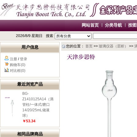
网站首页
分类导航
按图
2026/8/9 星期日
搜索
您的位置：
首页
>>
玻璃仪器（层析）
>>
用户信息
注册
/
登录
购物车(0)
对比框(0)
最近浏览产品
BG-
Z1410125A14（滴
管柱/一体式/磨口
14/20/25mL储液
球）
￥53.34
相同品牌商品