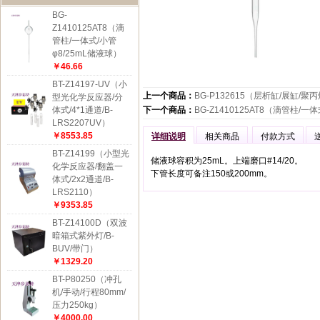
BG-
Z1410125AT8（滴
管柱/一体式/小管
φ8/25mL储液球）
￥46.66
BT-Z14197-UV（小
上一个商品：
BG-P132615（层析缸/展缸/聚丙
型光化学反应器/分
体式/4*1通道/B-
下一个商品：
BG-Z1410125AT8（滴管柱/一
LRS2207UV）
￥8553.85
详细说明
相关商品
付款方式
BT-Z14199（小型光
储液球容积为25mL。上端磨口#14/20。
化学反应器/翻盖一
下管长度可备注150或200mm。
体式/2x2通道/B-
LRS2110）
￥9353.85
BT-Z14100D（双波
暗箱式紫外灯/B-
BUV/带门）
￥1329.20
BT-P80250（冲孔
机/手动/行程80mm/
压力250kg）
￥4000.00