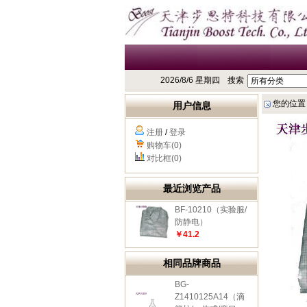
2026/8/6 星期四
搜索
您的位置
用户信息
注册
/
登录
购物车(0)
对比框(0)
最近浏览产品
BF-10210（实验服/
防静电）
￥41.2
相同品牌商品
BG-
Z1410125A14（滴