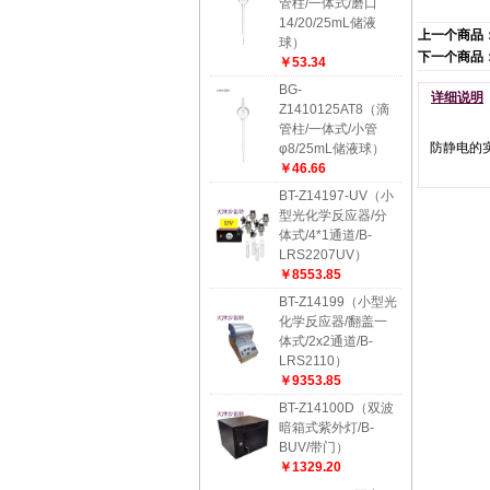
管柱/一体式/磨口
14/20/25mL储液
上一个商品
球）
下一个商品
￥53.34
BG-
详细说明
Z1410125AT8（滴
管柱/一体式/小管
防静电的
φ8/25mL储液球）
￥46.66
BT-Z14197-UV（小
型光化学反应器/分
体式/4*1通道/B-
LRS2207UV）
￥8553.85
BT-Z14199（小型光
化学反应器/翻盖一
体式/2x2通道/B-
LRS2110）
￥9353.85
BT-Z14100D（双波
暗箱式紫外灯/B-
BUV/带门）
￥1329.20