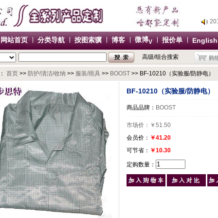
2
2
2
微博
网站首页
分类导航
按图索骥
博客
报价单
English
2
V
办
高级/组合搜索
购
2
：
首页
>>
防护/清洁/收纳
>>
服装/雨具
>>
BOOST
>> BF-10210（实验服/防静电）
2
2
BF-10210（实验服/防静电）
2
商品品牌：
BOOST
办
市场价：
￥51.50
会员价：
￥41.20
可节省：
￥10.30
定购数量：