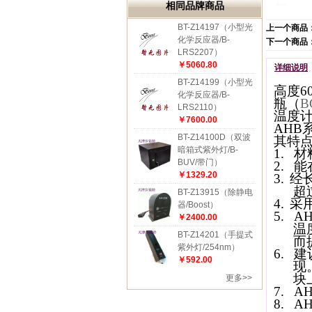
相同品牌商品
BT-Z14197（小型光
上一个商品
化学反应器/B-
下一个商品
LRS2207）
￥5060.80
详细说明
BT-Z14199（小型光
高度6
化学反应器/B-
瓶（
B
LRS2110）
温度
￥7600.00
AHB
BT-Z14100D（双波
其特
暗箱式紫外灯/B-
1.
材
BUV/带门）
2.
能
￥1329.20
3.
经
超
BT-Z13915（除静电
4.
采
器/Boost）
5.
A
￥2400.00
温
BT-Z14201（手提式
而
紫外灯/254nm）
6.
建
￥592.00
现
块
更多>>
7.
A
8.
A