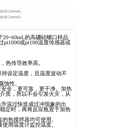
径28.2mmx9）
径28.2mmx9）
于20~60mL的高硼硅螺口样品
1000或pt100温度传感器或
匀，热传导效率高。
保持设定温度，且温度波动不
腐蚀性。
更安全，更可靠，更干净。加热
介质，所以不会引发火灾，从
免升温过快造成过冲现象的出
稳定时，再将反应瓶置于加热
盘的热搅拌器均可使用。
接使用温度计监控温度。