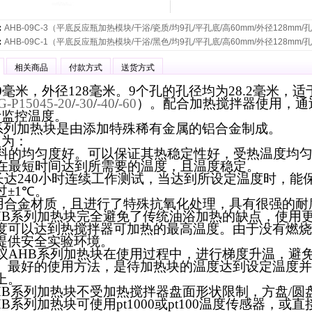
：
AHB-09C-3（平底反应瓶加热模块/干浴/瓷质/均9孔/平孔底/高60mm/外径128mm/孔
：
AHB-09C-1（平底反应瓶加热模块/干浴/黑色/均9孔/平孔底/高60mm/外径128mm/孔
相关商品
付款方式
送货方式
0毫米，外径128毫米。9个孔的孔径均为28.2毫米，适
G-P15045-20
/
-30
/
-40
/
-60
）。配合加热搅拌器使用，通过pt
计监控温度。
系列加热块是由添加特殊稀有金属的铝合金制成。
点为：
料的均匀度好。可以保证其热稳定性好，受热温度均
在最短时间达到所需要的温度，且温度稳定。
长达
240
小时连续工作测试，当达到所设定温度时，能
过±
1
℃
。
用合金材质，且进行了特殊抗氧化处理，具有很强的耐
HB
系列加热块完全避免了传统油浴加热的缺点，使用
度可以达到热搅拌器可加热的最高温度。由于没有燃烧
提供安全实验环境。
议
AHB
系列加热块在使用过程中，进行梯度升温，避
。最好的使用方法，是待加热块的温度达到设定温度并
上。
HB
系列加热块不受加热搅拌器盘面形状限制，方盘/圆
HB
系列加热块可使用
pt1000
或
pt100
温度传感器，或直