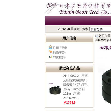
2026/8/8 星期六
搜索
您的位置
用户信息
60mm/外径1
注册
/
登录
购物车(0)
对比框(0)
最近浏览产品
AHB-09C-2（平底
反应瓶加热模块/干
浴/硬质/均9孔/平孔
底/高60mm/外径
128mm/孔径
28.2mmx9）
￥1068.9