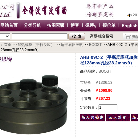
2
2
2
微博
网站首页
分类导航
按图索骥
博客
报价单
English
V
2
高级/组合搜索
购
办
：
首页
>>
加热模块（平行反应）
>>
适平底反应瓶
>>
BOOST
>> AHB-09C-2（
2
28mm/孔径28.2mmx9）
2
AHB-09C-2（平底反应瓶加热
2
径128mm/孔径28.2mmx9）
2
商品品牌：
BOOST
办
市场价：
￥1336.13
会员价：
￥1068.90
可节省：
￥267.23
定购数量：