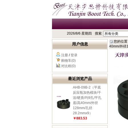
2026/8/6 星期四
搜索
您的位置
用户信息
40mm/外径1
注册
/
登录
购物车(0)
对比框(0)
最近浏览产品
AHB-09B-2（平底
反应瓶加热模块/干
浴/硬质/均9孔/平孔
底/高40mm/外径
128mm/孔径
28.2mmx9）
￥883.53