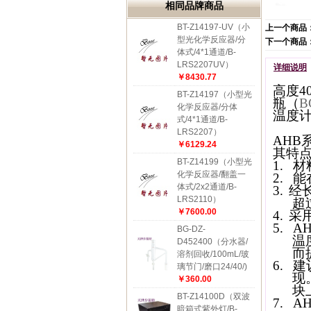
相同品牌商品
BT-Z14197-UV（小
上一个商品
型光化学反应器/分
下一个商品
体式/4*1通道/B-
LRS2207UV）
详细说明
￥8430.77
高度4
BT-Z14197（小型光
瓶（
B
化学反应器/分体
温度
式/4*1通道/B-
LRS2207）
AHB
￥6129.24
其特
BT-Z14199（小型光
1.
材
化学反应器/翻盖一
2.
能
体式/2x2通道/B-
3.
经
LRS2110）
超
￥7600.00
4.
采
5.
A
BG-DZ-
温
D452400（分水器/
而
溶剂回收/100mL/玻
6.
建
璃节门/磨口24/40/)
现
￥360.00
块
BT-Z14100D（双波
7.
A
暗箱式紫外灯/B-