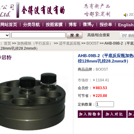
2
2
2
微博
网站首页
分类导航
按图索骥
博客
报价单
English
V
2
高级/组合搜索
购
办
：
首页
>>
加热模块（平行反应）
>>
适平底反应瓶
>>
BOOST
>> AHB-09B-2（
2
28mm/孔径28.2mmx9）
2
AHB-09B-2（平底反应瓶加热
2
径128mm/孔径28.2mmx9）
2
商品品牌：
BOOST
办
市场价：
￥1104.41
会员价：
￥883.53
可节省：
￥220.88
定购数量：