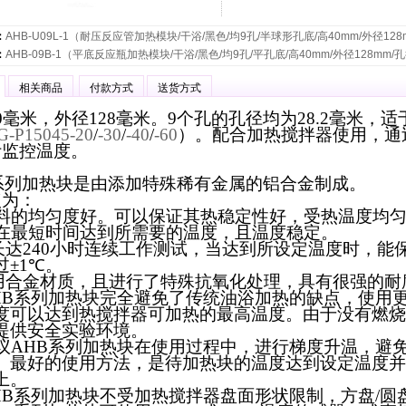
：
AHB-U09L-1（耐压反应管加热模块/干浴/黑色/均9孔/半球形孔底/高40mm/外径128m
：
AHB-09B-1（平底反应瓶加热模块/干浴/黑色/均9孔/平孔底/高40mm/外径128mm/孔
相关商品
付款方式
送货方式
0毫米，外径128毫米。9个孔的孔径均为28.2毫米，适
G-P15045-20
/
-30
/
-40
/
-60
）。配合加热搅拌器使用，通过pt
计监控温度。
系列加热块是由添加特殊稀有金属的铝合金制成。
点为：
料的均匀度好。可以保证其热稳定性好，受热温度均
在最短时间达到所需要的温度，且温度稳定。
长达
240
小时连续工作测试，当达到所设定温度时，能
过±
1
℃
。
用合金材质，且进行了特殊抗氧化处理，具有很强的耐
HB
系列加热块完全避免了传统油浴加热的缺点，使用
度可以达到热搅拌器可加热的最高温度。由于没有燃烧
提供安全实验环境。
议
AHB
系列加热块在使用过程中，进行梯度升温，避
。最好的使用方法，是待加热块的温度达到设定温度并
上。
HB
系列加热块不受加热搅拌器盘面形状限制，方盘/圆