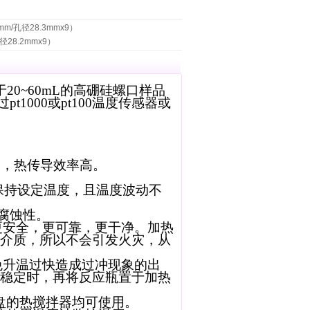
m/孔径28.3mmx9）
径28.2mmx9）
于20~60mL的高硼硅螺口样品
1000或pt100温度传感器或
匀，热传导效率高。
保持设定温度，且温度波动不
腐蚀性。
更安全，更可靠，更干净。加热
介质，所以不会引发火灾，从
免升温过快造成过冲现象的出
稳定时，再将反应瓶置于加热
盘的热搅拌器均可使用。