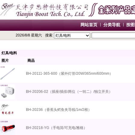
网站首页
分类导航
按图
2026/8/8 星期六
搜索
灯具/电料
图片
商品
BH-20111-365-600（紫外灯管/20W/365nm/600mm）
BH-20206-02（插座/插排/两位（一转二）/独立开关）
BH-20236（香蕉头鳄鱼夹导线/1m/2根）
BH-20218-YG（手电筒/可充电/雅格）