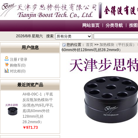
网站首页
分类导航
按图
2026/8/8 星期六
搜索
您的位置：
首页
>>
加热模块（平行反应）
用户信息
60mm/外径128mm/孔径28.2mmx9）
注册
/
登录
购物车(0)
对比框(0)
最近浏览产品
AHB-09C-1（平底
反应瓶加热模块/干
浴/黑色/均9孔/平孔
底/高60mm/外径
128mm/孔径
28.2mmx9）
￥971.73