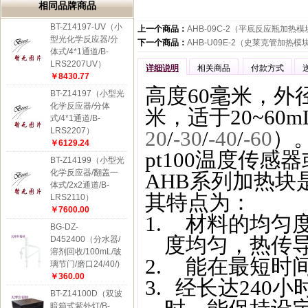
相同品牌商品
BT-Z14197-UV（小
上一个商品：
AHB-09C-2（平底反应瓶加热模块
型光化学反应器/分
下一个商品：
AHB-U09E-2（史莱克管加热模块
体式/4*1通道/B-
LRS2207UV）
详细说明
相关商品
付款方式
￥8430.77
高度60毫米，外径
BT-Z14197（小型光
化学反应器/分体
米，适于20~6
式/4*1通道/B-
LRS2207）
20
/
-30
/
-40
/
-60
）
￥6129.24
pt100温度传
BT-Z14199（小型光
化学反应器/翻盖一
AHB
系列加热块
体式/2x2通道/B-
其特点为：
LRS2110）
￥7600.00
1.
材料的均匀
BG-DZ-
度均匀，热传
D452400（分水器/
溶剂回收/100mL/玻
2.
能在最短时
璃节门/磨口24/40/)
￥360.00
3.
经长达
240
小
BT-Z14100D（双波
暗箱式紫外灯/B-