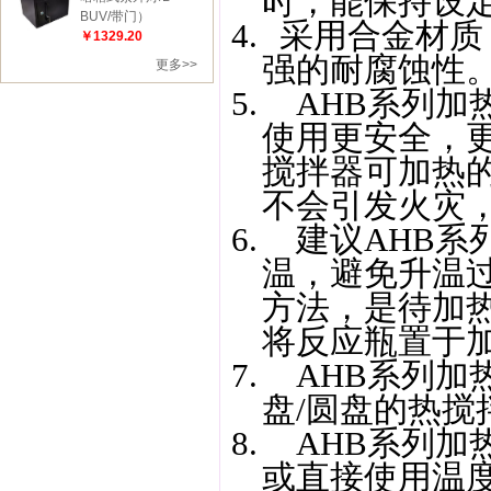
时，能保持设
BUV/带门）
4.
采用合金材质
￥1329.20
强的耐腐蚀性
更多>>
5.
AHB
系列加
使用更安全，
搅拌器可加热
不会引发火灾
6.
建议
AHB
系
温，避免升温
方法，是待加
将反应瓶置于
7.
AHB
系列加
盘/圆盘的热搅
8.
AHB
系列加
或直接使用温