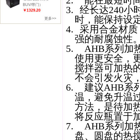
2.
能在最短时
BUV/带门）
3.
经长达
240
小
￥1329.20
时，能保持设
更多>>
4.
采用合金材质
强的耐腐蚀性
5.
AHB
系列加
使用更安全，
搅拌器可加热
不会引发火灾
6.
建议
AHB
系
温，避免升温
方法，是待加
将反应瓶置于
7.
AHB
系列加
盘、圆盘的热