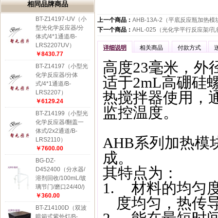
相同品牌商品
BT-Z14197-UV（小
上一个商品：
AHB-13A-2（平底反应瓶加热模块
型光化学反应器/分
下一个商品：
AHL-025（光化学平行反应架/孔径
体式/4*1通道/B-
LRS2207UV）
详细说明
相关商品
付款方式
￥8430.77
高度23毫米，外
BT-Z14197（小型光
化学反应器/分体
适于2mL高硼硅
式/4*1通道/B-
LRS2207）
热搅拌器使用，通过
￥6129.24
监控温度。
BT-Z14199（小型光
化学反应器/翻盖一
体式/2x2通道/B-
AHB
系列加热模
LRS2110）
￥7600.00
成。
BG-DZ-
其特点为：
D452400（分水器/
溶剂回收/100mL/玻
1.
材料的均匀
璃节门/磨口24/40/)
￥360.00
度均匀，热传
BT-Z14100D（双波
暗箱式紫外灯/B-