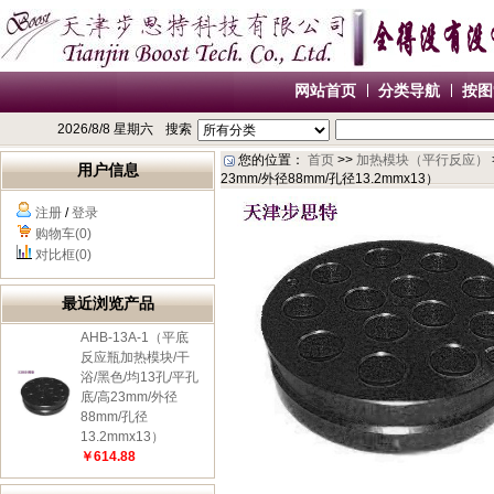
网站首页
分类导航
按图
2026/8/8 星期六
搜索
您的位置：
首页
>>
加热模块（平行反应）
用户信息
23mm/外径88mm/孔径13.2mmx13）
注册
/
登录
购物车(0)
对比框(0)
最近浏览产品
AHB-13A-1（平底
反应瓶加热模块/干
浴/黑色/均13孔/平孔
底/高23mm/外径
88mm/孔径
13.2mmx13）
￥614.88