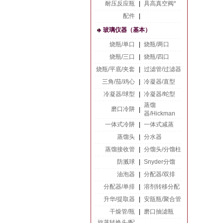
耐压反应瓶
|
具高真空阀*
配件
|
玻璃仪器（基本）
烧瓶/单口
|
烧瓶/两口
烧瓶/三口
|
烧瓶/四口
烧瓶/平底/夹套
|
过滤管/过滤器
三角/茄/鸡心
|
冷凝器/直型
冷凝器/球型
|
冷凝器/蛇型
蒸馏
磨口冷阱
|
器/Hickman
一体式冷阱
|
一体式减蒸
蒸馏头
|
分水器
蒸馏接收管
|
分馏头/分馏柱
防溅球
|
Snyder分馏
油泡器
|
分配器/双排
分配器/单排
|
溶剂转移分配
升华/提取器
|
安瓿瓶/聚合管
干燥管/瓶
|
磨口抽滤瓶
旋蒸转换头/配