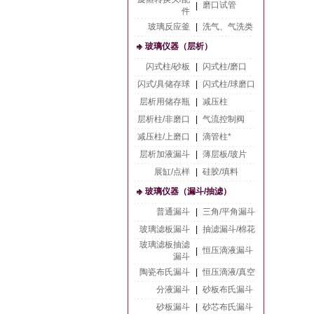
磨口试管
|
件
玻璃反应釜
|
洗气、气洗类
玻璃仪器（层析）
闪式柱/砂板
|
闪式柱/磨口
闪式/具储存球
|
闪式柱/球磨口
层析用储存瓶
|
减压柱
层析柱/非磨口
|
气流控制阀
减压柱/上磨口
|
滴管柱*
层析加液漏斗
|
薄层板/玻片
展缸/点样
|
硅胶/填料
玻璃仪器（漏斗/抽滤）
普通漏斗
|
三角/平角漏斗
玻璃滤板漏斗
|
抽滤漏斗/棉花
玻璃滤板抽滤
恒压滴液漏斗
|
漏斗
陶瓷布氏漏斗
|
恒压滴液/真空
分液漏斗
|
砂板布氏漏斗
砂板漏斗
|
砂芯布氏漏斗