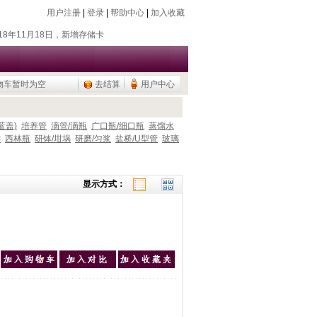
用户注册
|
登录
|
帮助中心
|
加入收藏
018年7月26日，新增除静电器
018年11月18日，新增存储卡
016年9月20日，烧瓶塞降价
015年9月10日，调整加热模块目录
物车暂时为空
去结算
用户中心
公用品，U盘/移动硬盘
018年7月26日，新增除静电器
018年11月18日，新增存储卡
蓝盖)
培养管
滴管/滴瓶
广口瓶/细口瓶
蒸馏水
#
西林瓶
研钵/坩埚
研磨/匀浆
盐桥/U型管
玻璃
016年9月20日，烧瓶塞降价
015年9月10日，调整加热模块目录
公用品，U盘/移动硬盘
显示方式：