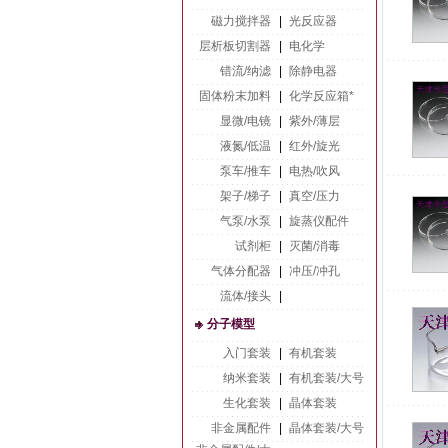
磁力搅拌器
|
光反应器
层析板切割器
|
电化学
错流/纳滤
|
除静电器
固体粉末加料
|
化学反应箱*
显微/电镜
|
紫外/薄层
液氮/低温
|
红外/旋光
泵车/推车
|
电热/吹风
架子/梯子
|
真空/压力
气泵/水泵
|
旋蒸仪配件
试剂柜
|
灭菌/消毒
气体分配器
|
冲压/冲孔
流体/接头
|
分子模型
入门套装
|
有机套装
纳米套装
|
有机套装/大号
生化套装
|
晶体套装
非金属配件
|
晶体套装/大号