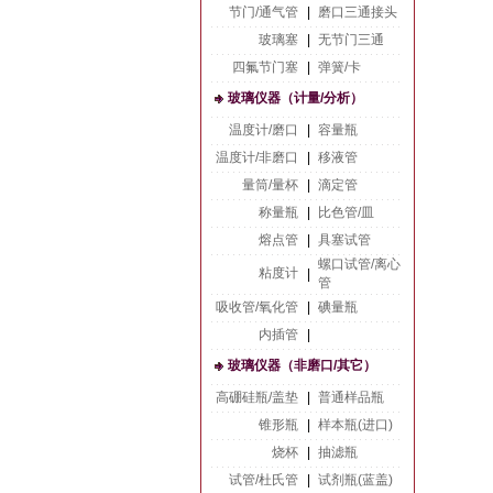
节门/通气管
|
磨口三通接头
玻璃塞
|
无节门三通
四氟节门塞
|
弹簧/卡
玻璃仪器（计量/分析）
温度计/磨口
|
容量瓶
温度计/非磨口
|
移液管
量筒/量杯
|
滴定管
称量瓶
|
比色管/皿
熔点管
|
具塞试管
螺口试管/离心
粘度计
|
管
吸收管/氧化管
|
碘量瓶
内插管
|
玻璃仪器（非磨口/其它）
高硼硅瓶/盖垫
|
普通样品瓶
锥形瓶
|
样本瓶(进口)
烧杯
|
抽滤瓶
试管/杜氏管
|
试剂瓶(蓝盖)