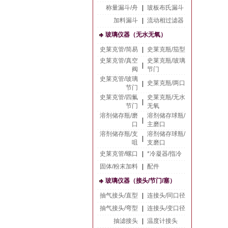
称量漏斗/舟
|
玻板布氏漏斗
加料漏斗
|
流动相过滤器
玻璃仪器（无水无氧）
史莱克管/简易
|
史莱克瓶/茄型
史莱克管/真空
史莱克瓶/玻璃
|
阀
节门
史莱克管/玻璃
史莱克瓶/两口
|
节门
史莱克管/四氟
史莱克瓶/无水
|
节门
无氧
溶剂储存瓶/磨
溶剂储存球瓶/
|
口
主磨口
溶剂储存瓶/支
溶剂储存球瓶/
|
咀
支磨口
史莱克管/螺口
|
*冷凝器/指冷
固体/粉末加料
|
配件
玻璃仪器（接头/节门/塞）
抽气接头/直型
|
连接头/同口径
抽气接头/弯型
|
连接头/变口径
抽滤接头
|
温度计接头