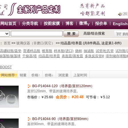
2
2
2
微博
网站首页
分类导航
按图索骥
博客
报价单
English
V
2
高级/组合搜索
购
办
2
：
首页
>>
玻璃仪器（非磨口/其它）
>> 结晶皿/培养皿 (共8件商品, 这是第1-8件)
2
高硼硅瓶/盖垫
普通样品瓶
锥形瓶
样本瓶(进口)
烧杯
抽滤瓶
试管/杜氏管
试剂瓶(
振荡瓶/振荡球
干燥器/塔
结晶皿/培养皿
表面皿/蒸发皿
多肽反应管#
溶剂储存球瓶
2
2
BOOST
办
网站推荐
销量
价格↑
价格↓
浏览量
上架时间
BG-P14044-120（培养皿/直径120mm）
直径120mm、带盖的玻璃培养皿。
会员价：
￥20.48
市场价：
￥25.60
可节省：￥5.12
BG-P14044-90（培养皿/直径90mm）
直径90mm、带盖的玻璃培养皿。