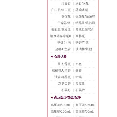
培养管
|
滴管/滴瓶
广口瓶/细口瓶
|
蒸馏水瓶
蒸馏瓶
|
振荡瓶/振荡球
干燥器/塔
|
结晶皿/培养皿
表面皿/蒸发皿
|
多肽反应管#
溶剂储存球瓶#
|
西林瓶
研钵/坩埚
|
研磨/匀浆
盐桥/U型管
|
玻璃棒/其他
石英仪器
圆底/茄瓶
|
比色
核磁管/U型管
|
夹套
试管/样品瓶
|
坩埚
双磨口管
|
反应皿
石英舟
|
石英片
高压釜/水热釜/配件
高压釜/500mL
|
高压釜/250mL
高压釜/100mL
|
高压釜/50mL