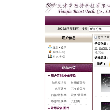
2026/8/7 星期五
搜索
您的位置
用户信息
子类列表：
注册
/
登录
瓶
蒸馏瓶
购物车(0)
棒/其他
对比框(0)
选择品牌：
排序：
商品分类
用户定制/维修/更换
加热模块类
|
玻璃仪器类
高压釜类
|
石英仪器类
四氟/塑料类
|
设备/装置类
维修/更换类
|
其他类
常用设备/配件