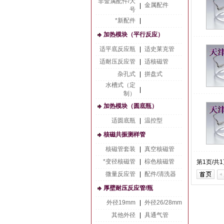
非金属配件/大
金属配件
|
号
*新配件
|
加热模块（平行反应）
适平底反应瓶
|
适史莱克管
适耐压反应管
|
适核磁管
杂孔式
|
拼盘式
水槽式（定
|
制）
加热模块（圆底瓶）
适圆底瓶
|
温控型
核磁共振测样管
核磁管套装
|
真空核磁管
*变径核磁管
|
棕色核磁管
第1页/共
微量反应管
|
配件/清洗器
厚壁耐压反应管/瓶
外径19mm
|
外径26/28mm
其他外径
|
具通气管