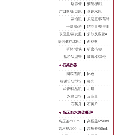
培养管
|
滴管/滴瓶
广口瓶/细口瓶
|
蒸馏水瓶
蒸馏瓶
|
振荡瓶/振荡球
干燥器/塔
|
结晶皿/培养皿
表面皿/蒸发皿
|
多肽反应管#
溶剂储存球瓶#
|
西林瓶
研钵/坩埚
|
研磨/匀浆
盐桥/U型管
|
玻璃棒/其他
石英仪器
圆底/茄瓶
|
比色
核磁管/U型管
|
夹套
试管/样品瓶
|
坩埚
双磨口管
|
反应皿
石英舟
|
石英片
高压釜/水热釜/配件
高压釜/500mL
|
高压釜/250mL
高压釜/100mL
|
高压釜/50mL