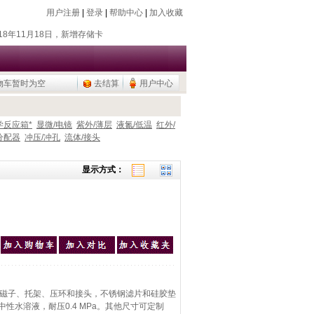
用户注册
|
登录
|
帮助中心
|
加入收藏
018年7月26日，新增除静电器
018年11月18日，新增存储卡
016年9月20日，烧瓶塞降价
015年9月10日，调整加热模块目录
物车暂时为空
去结算
用户中心
公用品，U盘/移动硬盘
018年7月26日，新增除静电器
018年11月18日，新增存储卡
学反应箱*
显微/电镜
紫外/薄层
液氮/低温
红外/
分配器
冲压/冲孔
流体/接头
016年9月20日，烧瓶塞降价
015年9月10日，调整加热模块目录
显示方式：
公用品，U盘/移动硬盘
拌磁子、托架、压环和接头，不锈钢滤片和硅胶垫
蚀中性水溶液，耐压0.4 MPa。其他尺寸可定制