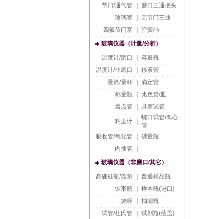
节门/通气管
|
磨口三通接头
玻璃塞
|
无节门三通
四氟节门塞
|
弹簧/卡
玻璃仪器（计量/分析）
温度计/磨口
|
容量瓶
温度计/非磨口
|
移液管
量筒/量杯
|
滴定管
称量瓶
|
比色管/皿
熔点管
|
具塞试管
螺口试管/离心
粘度计
|
管
吸收管/氧化管
|
碘量瓶
内插管
|
玻璃仪器（非磨口/其它）
高硼硅瓶/盖垫
|
普通样品瓶
锥形瓶
|
样本瓶(进口)
烧杯
|
抽滤瓶
试管/杜氏管
|
试剂瓶(蓝盖)