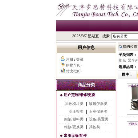
2026/8/7 星期五
搜索
您的位置
用户信息
子类列表：
注册
/
登录
旋光
泵车/
购物车(0)
选择品牌：
对比框(0)
排序：
商品分类
用户定制/维修/更换
加热模块类
|
玻璃仪器类
高压釜类
|
石英仪器类
四氟/塑料类
|
设备/装置类
维修/更换类
|
其他类
常用设备/配件