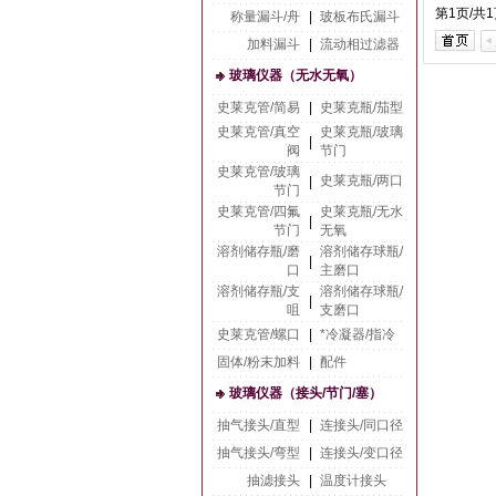
第1页/共
称量漏斗/舟
|
玻板布氏漏斗
加料漏斗
|
流动相过滤器
玻璃仪器（无水无氧）
史莱克管/简易
|
史莱克瓶/茄型
史莱克管/真空
史莱克瓶/玻璃
|
阀
节门
史莱克管/玻璃
史莱克瓶/两口
|
节门
史莱克管/四氟
史莱克瓶/无水
|
节门
无氧
溶剂储存瓶/磨
溶剂储存球瓶/
|
口
主磨口
溶剂储存瓶/支
溶剂储存球瓶/
|
咀
支磨口
史莱克管/螺口
|
*冷凝器/指冷
固体/粉末加料
|
配件
玻璃仪器（接头/节门/塞）
抽气接头/直型
|
连接头/同口径
抽气接头/弯型
|
连接头/变口径
抽滤接头
|
温度计接头