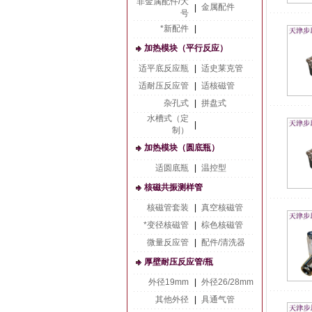
非金属配件/大
金属配件
|
号
*新配件
|
加热模块（平行反应）
适平底反应瓶
|
适史莱克管
适耐压反应管
|
适核磁管
杂孔式
|
拼盘式
水槽式（定
|
制）
加热模块（圆底瓶）
适圆底瓶
|
温控型
核磁共振测样管
核磁管套装
|
真空核磁管
*变径核磁管
|
棕色核磁管
微量反应管
|
配件/清洗器
厚壁耐压反应管/瓶
外径19mm
|
外径26/28mm
其他外径
|
具通气管