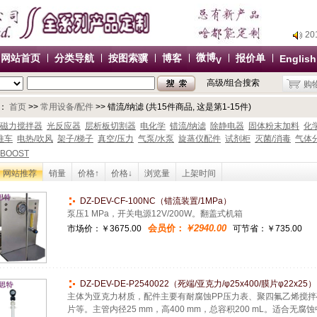
2
2
2
微博
网站首页
分类导航
按图索骥
博客
报价单
English
V
2
高级/组合搜索
购
办
2
：
首页
>>
常用设备/配件
>> 错流/纳滤 (共15件商品, 这是第1-15件)
2
磁力搅拌器
光反应器
层析板切割器
电化学
错流/纳滤
除静电器
固体粉末加料
化
推车
电热/吹风
架子/梯子
真空/压力
气泵/水泵
旋蒸仪配件
试剂柜
灭菌/消毒
气体
2
BOOST
2
网站推荐
销量
价格↑
价格↓
浏览量
上架时间
办
DZ-DEV-CF-100NC（错流装置/1MPa）
泵压1 MPa，开关电源12V/200W。翻盖式机箱
会员价：
￥2940.00
市场价：
￥3675.00
可节省：￥735.00
DZ-DEV-DE-P2540022（死端/亚克力/φ25x400/膜片φ22x25）
主体为亚克力材质，配件主要有耐腐蚀PP压力表、聚四氟乙烯搅
片等。主管内径25 mm，高400 mm，总容积200 mL。适合无腐