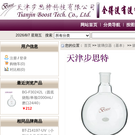
网站首页
分类导航
按图
2026/8/7 星期五
搜索
您的位置：
首页
>>
玻璃仪器（基本）
>>
用户信息
注册
/
登录
购物车(0)
对比框(0)
最近浏览产品
BG-F30242L（圆底
烧瓶/单颈/2000mL/
磨口24/40）
￥212
相同品牌商品
BT-Z14197-UV（小