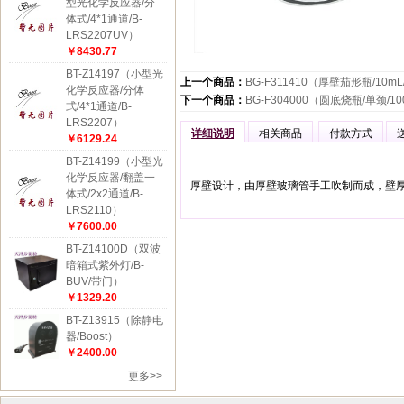
型光化学反应器/分
体式/4*1通道/B-
LRS2207UV）
￥8430.77
BT-Z14197（小型光
上一个商品：
BG-F311410（厚壁茄形瓶/10mL
化学反应器/分体
下一个商品：
BG-F304000（圆底烧瓶/单颈/10
式/4*1通道/B-
LRS2207）
详细说明
相关商品
付款方式
￥6129.24
BT-Z14199（小型光
化学反应器/翻盖一
厚壁设计，由厚壁玻璃管手工吹制而成，壁
体式/2x2通道/B-
LRS2110）
￥7600.00
BT-Z14100D（双波
暗箱式紫外灯/B-
BUV/带门）
￥1329.20
BT-Z13915（除静电
器/Boost）
￥2400.00
更多>>