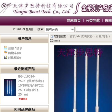
网站首页
分类导航
按图
2026/8/9 星期日
搜索
您的位置：
首页
>>
玻璃仪器（计量/分析）
用户信息
25mm）
注册
/
登录
购物车(0)
对比框(0)
最近浏览产品
BG-L16034-
2525（温度计/磨口
10/18/煤油/-20℃至
250℃/磨口以下
25mm）
￥89.6
相同品牌商品