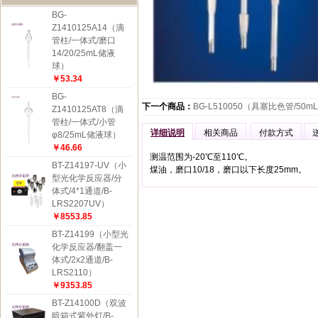
BG-
Z1410125A14（滴
管柱/一体式/磨口
14/20/25mL储液
球）
￥53.34
BG-
下一个商品：
BG-L510050（具塞比色管/50mL
Z1410125AT8（滴
管柱/一体式/小管
详细说明
相关商品
付款方式
φ8/25mL储液球）
￥46.66
测温范围为-20℃至110℃。
BT-Z14197-UV（小
煤油，磨口10/18，磨口以下长度25mm。
型光化学反应器/分
体式/4*1通道/B-
LRS2207UV）
￥8553.85
BT-Z14199（小型光
化学反应器/翻盖一
体式/2x2通道/B-
LRS2110）
￥9353.85
BT-Z14100D（双波
暗箱式紫外灯/B-