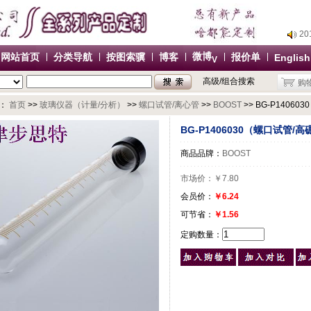
2
2
2
微博
网站首页
分类导航
按图索骥
博客
报价单
English
V
2
高级/组合搜索
购
办
2
：
首页
>>
玻璃仪器（计量/分析）
>>
螺口试管/离心管
>>
BOOST
>> BG-P1406
2
BG-P1406030（螺口试管/高
2
商品品牌：
BOOST
2
办
市场价：
￥7.80
会员价：
￥6.24
可节省：
￥1.56
定购数量：