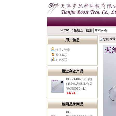
2026/8/7 星期五
搜索
您的位置
用户信息
注册
/
登录
购物车(0)
对比框(0)
最近浏览产品
BG-P1406030（螺
口试管/高硼硅/含盖
垫/圆底/30mL）
￥6.24
相同品牌商品
BG-