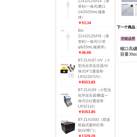
Z1410125A14（滴
管柱/一体式/磨口
14/20/25mL储液
球）
￥53.34
下一个商品
BG-
Z1410125AT8（滴
详细说明
管柱/一体式/小管
φ8/25mL储液球）
螺口高
￥46.66
容量30m
BT-Z14197-UV（小
型光化学反应器/分
体式/4*1通道/B-
LRS2207UV）
￥8553.85
BT-Z14199（小型光
化学反应器/翻盖一
体式/2x2通道/B-
LRS2110）
￥9353.85
BT-Z14100D（双波
暗箱式紫外灯/B-
BUV/带门）
￥1329.20