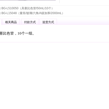
：
BG-L510050（具塞比色管/50mL/10个）
：
BG-L15048（量筒/玻璃/六角/A级加厚/2000mL）
相关商品
付款方式
送货方式
具塞比色管，10个一组。