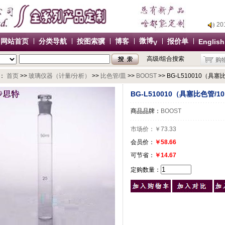
2
2
2
微博
网站首页
分类导航
按图索骥
博客
报价单
English
V
2
高级/组合搜索
购
办
2
：
首页
>>
玻璃仪器（计量/分析）
>>
比色管/皿
>>
BOOST
>> BG-L510010（具塞
2
BG-L510010（具塞比色管/10
2
商品品牌：
BOOST
2
办
市场价：
￥73.33
会员价：
￥58.66
可节省：
￥14.67
定购数量：