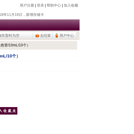
用户注册
|
登录
|
帮助中心
|
加入收藏
018年7月26日，新增除静电器
018年11月18日，新增存储卡
016年9月20日，烧瓶塞降价
015年9月10日，调整加热模块目录
物车暂时为空
去结算
用户中心
公用品，U盘/移动硬盘
018年7月26日，新增除静电器
比色管/10mL/10个）
018年11月18日，新增存储卡
mL/10个）
016年9月20日，烧瓶塞降价
015年9月10日，调整加热模块目录
公用品，U盘/移动硬盘