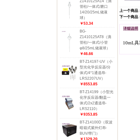
Z1410125A14（滴
管柱/一体式/磨口
上一个商品
14/20/25mL储液
下一个商品
球）
￥53.34
详细说明
BG-
Z1410125AT8（滴
管柱/一体式/小管
10mL
φ8/25mL储液球）
￥46.66
BT-Z14197-UV（小
型光化学反应器/分
体式/4*1通道/B-
LRS2207UV）
￥8553.85
BT-Z14199（小型光
化学反应器/翻盖一
体式/2x2通道/B-
LRS2110）
￥9353.85
BT-Z14100D（双波
暗箱式紫外灯/B-
BUV/带门）
￥1329.20