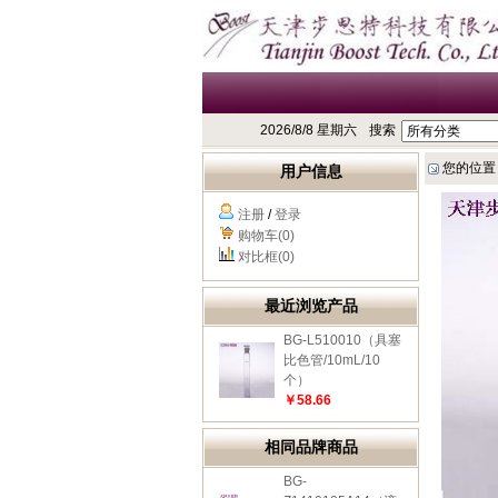
2026/8/8 星期六
搜索
您的位置
用户信息
注册
/
登录
购物车(0)
对比框(0)
最近浏览产品
BG-L510010（具塞
比色管/10mL/10
个）
￥58.66
相同品牌商品
BG-