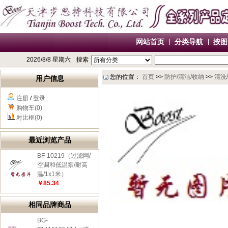
网站首页
分类导航
按图
2026/8/8 星期六
搜索
您的位置：
首页
>>
防护/清洁/收纳
>>
清洗
用户信息
注册
/
登录
购物车(0)
对比框(0)
最近浏览产品
BF-10219（过滤网/
空调和低温泵/耐高
温/1x1米）
￥85.34
相同品牌商品
BG-