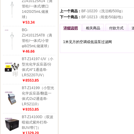
Z1410125A14（滴
管柱/一体式/磨口
上一个商品：
BF-10220（洗洁精/500g）
14/20/25mL储液
球）
下一个商品：
BF-10213（鞋套/50副/包）
￥53.34
详细说明
相关商品
付款方式
BG-
Z1410125AT8（滴
管柱/一体式/小管
1米见方的空调或低温泵过滤网
φ8/25mL储液球）
￥46.66
BT-Z14197-UV（小
型光化学反应器/分
体式/4*1通道/B-
LRS2207UV）
￥8553.85
BT-Z14199（小型光
化学反应器/翻盖一
体式/2x2通道/B-
LRS2110）
￥9353.85
BT-Z14100D（双波
暗箱式紫外灯/B-
BUV/带门）
￥1329.20