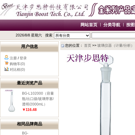
网站首页
分类导航
按图
2026/8/8 星期六
搜索
您的位置：
首页
>>
玻璃仪器（计量/分析）
用户信息
注册
/
登录
购物车(0)
对比框(0)
最近浏览产品
BG-L102000（容量
瓶/出口级/玻璃带塞/
透明/2000mL）
￥116.48
相同品牌商品
BG-