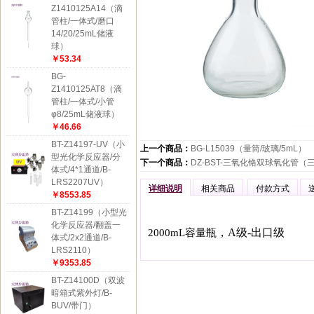
Z1410125A14（滴
管柱/一体式/磨口
14/20/25mL储液
球）
￥53.34
BG-
Z1410125AT8（滴
管柱/一体式/小管
φ8/25mL储液球）
￥46.66
BT-Z14197-UV（小
上一个商品：
BG-L15039（量筒/玻璃/5mL）
型光化学反应器/分
下一个商品：
DZ-BST-三氧化铬双球氧化管
体式/4*1通道/B-
LRS2207UV）
详细说明
相关商品
付款方式
￥8553.85
BT-Z14199（小型光
化学反应器/翻盖一
，A级-出口级
2000mL容量瓶
体式/2x2通道/B-
LRS2110）
￥9353.85
BT-Z14100D（双波
暗箱式紫外灯/B-
BUV/带门）