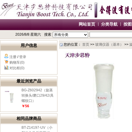
网站首页
分类导航
按图
2026/8/8 星期六
搜索
您的位置：
首页
>>
玻璃仪器（基本）
>>
用户信息
注册
/
登录
购物车(0)
对比框(0)
最近浏览产品
BG-Z602942（旋蒸
转换头/磨口29/42/具
螺纹口）
￥56
相同品牌商品
BT-Z14197-UV（小