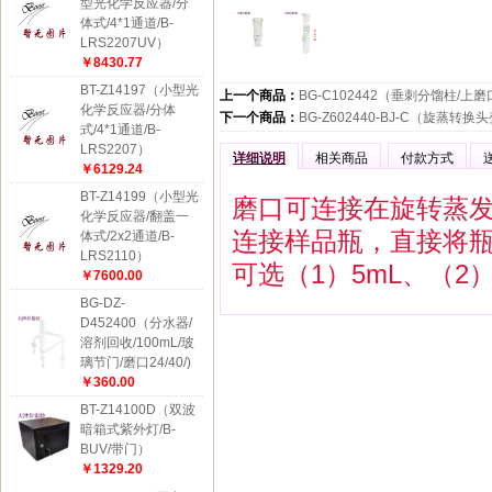
型光化学反应器/分
体式/4*1通道/B-
LRS2207UV）
￥8430.77
BT-Z14197（小型光
上一个商品：
BG-C102442（垂刺分馏柱/上磨口
化学反应器/分体
下一个商品：
BG-Z602440-BJ-C（旋蒸转
式/4*1通道/B-
LRS2207）
详细说明
相关商品
付款方式
￥6129.24
BT-Z14199（小型光
磨口可连接在旋转蒸
化学反应器/翻盖一
连接样品瓶，直接将
体式/2x2通道/B-
LRS2110）
可选（1）5mL、（2
￥7600.00
BG-DZ-
D452400（分水器/
溶剂回收/100mL/玻
璃节门/磨口24/40/)
￥360.00
BT-Z14100D（双波
暗箱式紫外灯/B-
BUV/带门）
￥1329.20