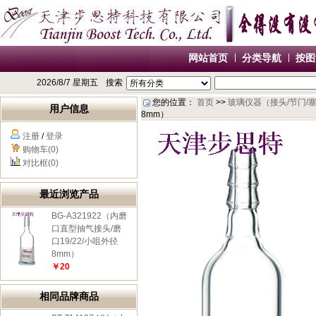
网站首页
分类导航
按图
2026/8/7 星期五
搜索
您的位置：
首页
>>
玻璃仪器（接头/节门/
用户信息
8mm）
注册
/
登录
购物车(0)
对比框(0)
最近浏览产品
BG-A321922（内磨
口直型抽气接头/磨
口19/22/小咀外径
8mm）
￥20
相同品牌商品