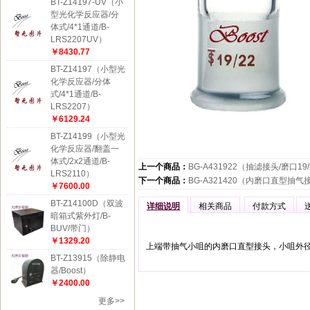
BT-Z14197-UV（小
型光化学反应器/分
体式/4*1通道/B-
LRS2207UV）
￥8430.77
BT-Z14197（小型光
化学反应器/分体
式/4*1通道/B-
LRS2207）
￥6129.24
BT-Z14199（小型光
化学反应器/翻盖一
体式/2x2通道/B-
上一个商品：
BG-A431922（抽滤接头/磨口19
LRS2110）
下一个商品：
BG-A321420（内磨口直型抽气接
￥7600.00
BT-Z14100D（双波
详细说明
相关商品
付款方式
暗箱式紫外灯/B-
BUV/带门）
￥1329.20
上端带抽气小咀的内磨口直型接头，小咀外径8
BT-Z13915（除静电
器/Boost）
￥2400.00
更多>>