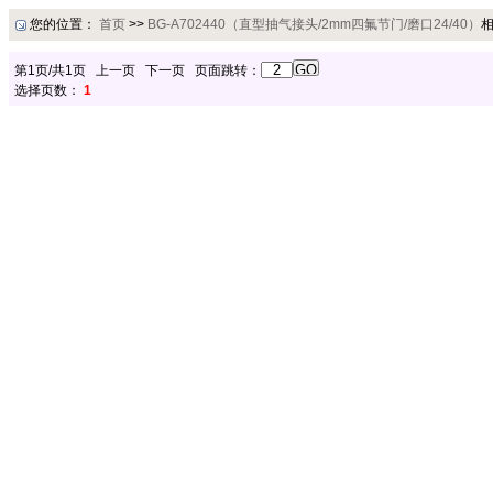
您的位置：
首页
>>
BG-A702440（直型抽气接头/2mm四氟节门/磨口24/40）
第1页/共1页 上一页 下一页 页面跳转：
选择页数：
1