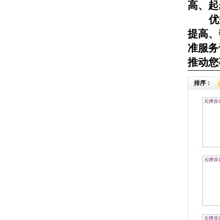
高、起
优
提高、
准服务
推动您
排序：