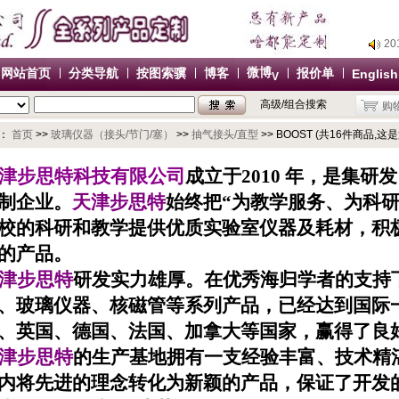
2
2
2
微博
网站首页
分类导航
按图索骥
博客
报价单
English
V
2
高级/组合搜索
购
办
2
：
首页
>>
玻璃仪器（接头/节门/塞）
>>
抽气接头/直型
>> BOOST (共16件商品,这是
2
津步思特科技有限公司
成立于
2010
年，是集研发
2
制企业。
天津步思特
始终把
“
为教学服务、为科
2
办
校的科研和教学提供优质实验室仪器及耗材，积
的产品。
津步思特
研发实力雄厚。在优秀海归学者的支持
、玻璃仪器、核磁管等系列产品，已经达到国际
、英国、德国、法国、加拿大等国家，赢得了良
津步思特
的生产基地拥有一支经验丰富、技术精
内将先进的理念转化为新颖的产品，保证了开发