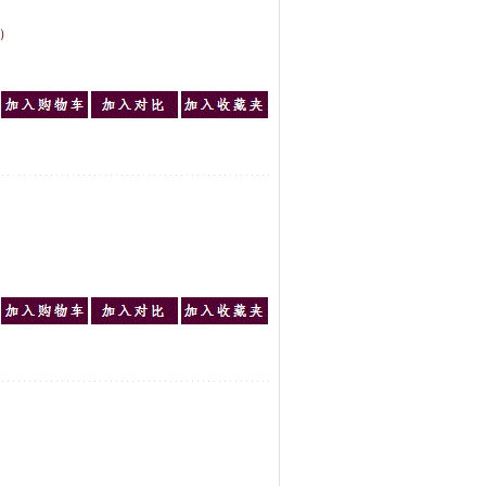
m）
）
）