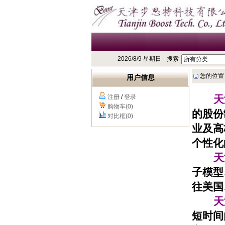
2026/8/9 星期日
搜索
您的位置
用户信息
注册
/
登录
天
购物车(0)
的股份
对比框(0)
业及高
个性化
天
子模型
往美国
天
短时间