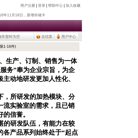
用户注册
|
登录
|
帮助中心
|
加入收藏
018年7月26日，新增除静电器
018年11月18日，新增存储卡
016年9月20日，烧瓶塞降价
015年9月10日，调整加热模块目录
物车暂时为空
去结算
用户中心
公用品，U盘/移动硬盘
018年7月26日，新增除静电器
第1-16件)
018年11月18日，新增存储卡
、生产、订制、销售为一体
016年9月20日，烧瓶塞降价
研服务
”
奉为企业宗旨，为企
015年9月10日，调整加热模块目录
公用品，U盘/移动硬盘
极主动地研发更加人性化、
下，所研发的加热模块、分
一流实验室的需求，且已销
好的信誉。
湛的研发队伍，有能力在较
的各产品系列始终处于
“
起点