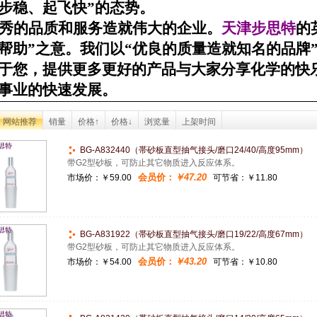
步稳、起飞快
”
的态势。
秀的品质和服务造就伟大的企业。
天津步思特
的
帮助
”
之意。我们以
“
优良的质量造就知名的品牌
于您，提供更多更好的产品与大家分享化学的快
事业的快速发展。
网站推荐
销量
价格↑
价格↓
浏览量
上架时间
BG-A832440（帯砂板直型抽气接头/磨口24/40/高度95mm）
带G2型砂板，可防止其它物质进入反应体系。
会员价：
￥47.20
市场价：
￥59.00
可节省：￥11.80
BG-A831922（帯砂板直型抽气接头/磨口19/22/高度67mm）
带G2型砂板，可防止其它物质进入反应体系。
会员价：
￥43.20
市场价：
￥54.00
可节省：￥10.80