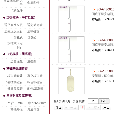
非金属配件/大
金属配件
|
号
BG-A4800
*新配件
|
圆底干燥安培瓶,聚
加热模块（平行反应）
市场价：
￥34.0
适平底反应瓶
|
适史莱克管
适耐压反应管
|
适核磁管
杂孔式
|
拼盘式
BG-A4800
水槽式（定
圆底干燥安培瓶,聚
|
制）
市场价：
￥34.0
加热模块（圆底瓶）
适圆底瓶
|
温控型
核磁共振测样管
BG-P3050
核磁管套装
|
真空核磁管
安瓿瓶，500m
市场价：
￥160.
*变径核磁管
|
棕色核磁管
微量反应管
|
配件/清洗器
厚壁耐压反应管/瓶
第1页/共1页 页面跳转：
外径19mm
|
外径26/28mm
1
其他外径
|
具通气管