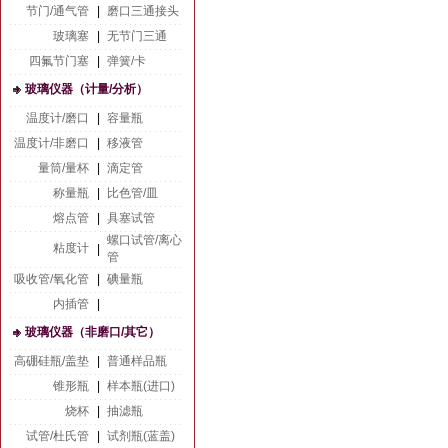
节门/通气管
|
磨口三通接头
玻璃塞
|
无节门三通
四氟节门塞
|
弹簧/卡
玻璃仪器（计量/分析）
温度计/磨口
|
容量瓶
温度计/非磨口
|
移液管
量筒/量杯
|
滴定管
称量瓶
|
比色管/皿
熔点管
|
具塞试管
螺口试管/离心
粘度计
|
管
吸收管/氧化管
|
碘量瓶
内插管
|
玻璃仪器（非磨口/其它）
高硼硅瓶/盖垫
|
普通样品瓶
锥形瓶
|
样本瓶(进口)
烧杯
|
抽滤瓶
试管/杜氏管
|
试剂瓶(蓝盖)