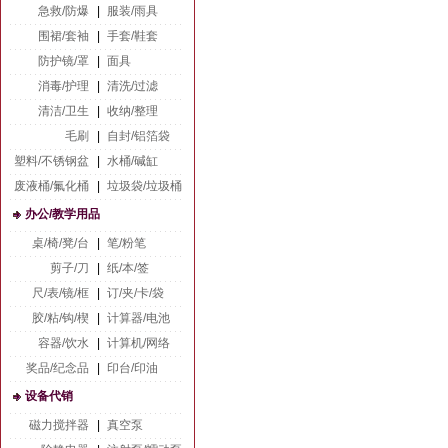
急救/防爆
|
服装/雨具
围裙/套袖
|
手套/鞋套
防护镜/罩
|
面具
消毒/护理
|
清洗/过滤
清洁/卫生
|
收纳/整理
毛刷
|
自封/铝箔袋
塑料/不锈钢盆
|
水桶/碱缸
废液桶/氟化桶
|
垃圾袋/垃圾桶
办公/教学用品
桌/椅/凳/台
|
笔/粉笔
剪子/刀
|
纸/本/签
尺/表/镜/框
|
订/夹/卡/袋
胶/粘/钩/楔
|
计算器/电池
容器/饮水
|
计算机/网络
奖品/纪念品
|
印台/印油
设备代销
磁力搅拌器
|
真空泵