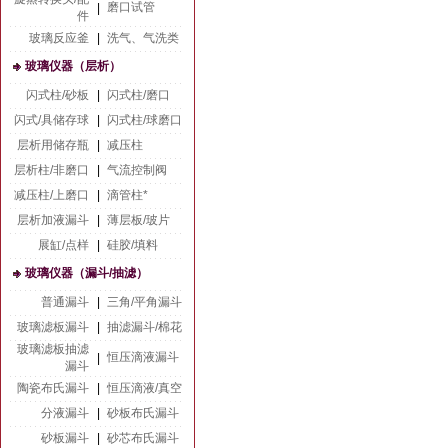
磨口试管
|
件
玻璃反应釜
|
洗气、气洗类
玻璃仪器（层析）
闪式柱/砂板
|
闪式柱/磨口
闪式/具储存球
|
闪式柱/球磨口
层析用储存瓶
|
减压柱
层析柱/非磨口
|
气流控制阀
减压柱/上磨口
|
滴管柱*
层析加液漏斗
|
薄层板/玻片
展缸/点样
|
硅胶/填料
玻璃仪器（漏斗/抽滤）
普通漏斗
|
三角/平角漏斗
玻璃滤板漏斗
|
抽滤漏斗/棉花
玻璃滤板抽滤
恒压滴液漏斗
|
漏斗
陶瓷布氏漏斗
|
恒压滴液/真空
分液漏斗
|
砂板布氏漏斗
砂板漏斗
|
砂芯布氏漏斗