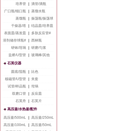
培养管
|
滴管/滴瓶
广口瓶/细口瓶
|
蒸馏水瓶
蒸馏瓶
|
振荡瓶/振荡球
干燥器/塔
|
结晶皿/培养皿
表面皿/蒸发皿
|
多肽反应管#
溶剂储存球瓶#
|
西林瓶
研钵/坩埚
|
研磨/匀浆
盐桥/U型管
|
玻璃棒/其他
石英仪器
圆底/茄瓶
|
比色
核磁管/U型管
|
夹套
试管/样品瓶
|
坩埚
双磨口管
|
反应皿
石英舟
|
石英片
高压釜/水热釜/配件
高压釜/500mL
|
高压釜/250mL
高压釜/100mL
|
高压釜/50mL