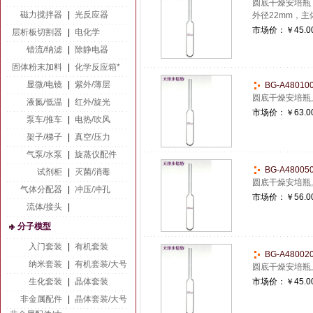
圆底干燥安培瓶
磁力搅拌器
|
光反应器
外径22mm，主
市场价：
￥45.0
层析板切割器
|
电化学
错流/纳滤
|
除静电器
固体粉末加料
|
化学反应箱*
显微/电镜
|
紫外/薄层
BG-A4801
圆底干燥安培瓶,聚
液氮/低温
|
红外/旋光
市场价：
￥63.0
泵车/推车
|
电热/吹风
架子/梯子
|
真空/压力
气泵/水泵
|
旋蒸仪配件
BG-A4800
试剂柜
|
灭菌/消毒
圆底干燥安培瓶,聚
气体分配器
|
冲压/冲孔
市场价：
￥56.0
流体/接头
|
分子模型
入门套装
|
有机套装
BG-A4800
纳米套装
|
有机套装/大号
圆底干燥安培瓶,聚
生化套装
|
晶体套装
市场价：
￥45.0
非金属配件
|
晶体套装/大号