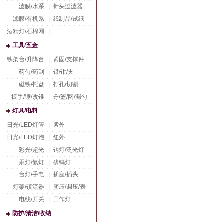
滤膜/水系
|
针头过滤器
滤膜/有机系
|
纸制品/试纸
酒精灯/石棉网
|
工具/五金
铁架台/升降台
|
紧固/支撑件
药勺/药刮
|
镊/钳/夹
磁铁/托盘
|
打孔/切割
扳手/锤/改锥
|
舟/篮/网/漏勺
灯具/电料
日光/LED灯管
|
紫外
日光/LED灯泡
|
红外
彩光/超光
|
钠灯/泛光灯
汞灯/氙灯
|
碘钨灯
台灯/手电
|
插座/插头
灯架/镇流器
|
变压/调压/表
电线/开关
|
工作灯
防护/清洁/收纳