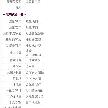
耐压反应瓶
|
具高真空阀*
配件
|
玻璃仪器（基本）
烧瓶/单口
|
烧瓶/两口
烧瓶/三口
|
烧瓶/四口
烧瓶/平底/夹套
|
过滤管/过滤器
三角/茄/鸡心
|
冷凝器/直型
冷凝器/球型
|
冷凝器/蛇型
蒸馏
磨口冷阱
|
器/Hickman
一体式冷阱
|
一体式减蒸
蒸馏头
|
分水器
蒸馏接收管
|
分馏头/分馏柱
防溅球
|
Snyder分馏
油泡器
|
分配器/双排
分配器/单排
|
溶剂转移分配
升华/提取器
|
安瓿瓶/聚合管
干燥管/瓶
|
磨口抽滤瓶
旋蒸转换头/配