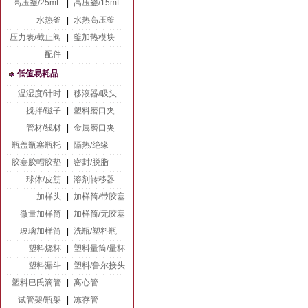
高压釜/25mL
|
高压釜/15mL
水热釜
|
水热高压釜
压力表/截止阀
|
釜加热模块
配件
|
低值易耗品
温湿度/计时
|
移液器/吸头
搅拌/磁子
|
塑料磨口夹
管材/线材
|
金属磨口夹
瓶盖瓶塞瓶托
|
隔热/绝缘
胶塞胶帽胶垫
|
密封/脱脂
球体/皮筋
|
溶剂转移器
加样头
|
加样筒/带胶塞
微量加样筒
|
加样筒/无胶塞
玻璃加样筒
|
洗瓶/塑料瓶
塑料烧杯
|
塑料量筒/量杯
塑料漏斗
|
塑料/鲁尔接头
塑料巴氏滴管
|
离心管
试管架/瓶架
|
冻存管