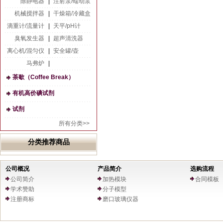
除静电器
|
注射泵/蠕动泵
机械搅拌器
|
干燥箱/冷藏盒
滴重计/流量计
|
天平/pH计
臭氧发生器
|
超声清洗器
离心机/混匀仪
|
安全罐/壶
马弗炉
|
茶歇（Coffee Break）
有机高价碘试剂
试剂
所有分类>>
分类推荐商品
公司概况
产品简介
选购流程
公司简介
加热模块
合同模板
学术赞助
分子模型
注册商标
磨口玻璃仪器