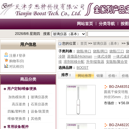
网站首页
分类导航
按图
2026/8/6 星期四
搜索
您的位置：
首页
>>
玻璃仪器（基本）
>> 
用户信息
子类列表：
烧瓶/单口
烧瓶/两口
烧瓶/三口
烧
注册
/
登录
冷阱
蒸馏器/Hickman
一体式冷阱
一体式减
购物车(0)
排
溶剂转移分配
升华/提取器
安瓿瓶/聚合管
对比框(0)
选择品牌：
BOOST
排序：
网站推荐
销量
价格↑
价格
商品分类
BG-ZA48
用户定制/维修/更换
圆底干燥安培瓶
加热模块类
|
玻璃仪器类
外径35mm，主
市场价：
￥56.0
高压釜类
|
石英仪器类
四氟/塑料类
|
设备/装置类
维修/更换类
|
其他类
BG-ZA48
常用设备/配件