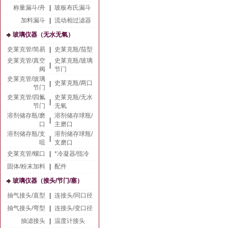
称量漏斗/舟
|
玻板布氏漏斗
加料漏斗
|
流动相过滤器
玻璃仪器（无水无氧）
史莱克管/简易
|
史莱克瓶/茄型
史莱克管/真空
史莱克瓶/玻璃
|
阀
节门
史莱克管/玻璃
史莱克瓶/两口
|
节门
史莱克管/四氟
史莱克瓶/无水
|
节门
无氧
溶剂储存瓶/磨
溶剂储存球瓶/
|
口
主磨口
溶剂储存瓶/支
溶剂储存球瓶/
|
咀
支磨口
史莱克管/螺口
|
*冷凝器/指冷
固体/粉末加料
|
配件
玻璃仪器（接头/节门/塞）
抽气接头/直型
|
连接头/同口径
抽气接头/弯型
|
连接头/变口径
抽滤接头
|
温度计接头