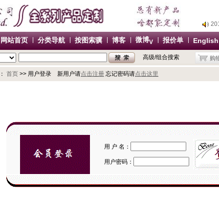
2
2
2
微博
网站首页
分类导航
按图索骥
博客
报价单
English
V
2
高级/组合搜索
购
办
2
：
首页
>> 用户登录 新用户请
点击注册
忘记密码请
点击这里
2
2
2
办
用 户 名：
用户密码：