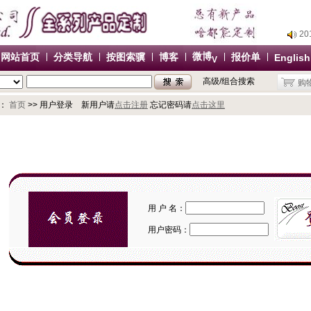
2
2
2
微博
网站首页
分类导航
按图索骥
博客
报价单
English
V
2
高级/组合搜索
购
办
2
：
首页
>> 用户登录 新用户请
点击注册
忘记密码请
点击这里
2
2
2
办
用 户 名：
用户密码：